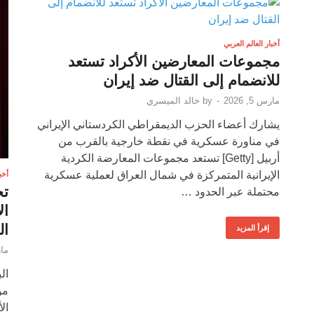
أخبار العالم العربي
مجموعات المعارضين الأكراد تستعد
للانضمام إلى القتال ضد إيران
مارس 5, 2026
-
by
خالد الميسري
يشارك أعضاء الحزب الديمقراطي الكردستاني الإيراني
في مناورة عسكرية في نقطة خارجية بالقرب من
أربيل [Getty] تستعد مجموعات المعارضة الكردية
الإيرانية المتمركزة في شمال العراق لعملية عسكرية
أخب
تح
محتملة عبر الحدود …
ال
ال
إقرأ المزيد
مارس
ال
مو
ال