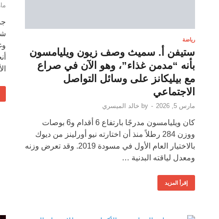
مارس
شا
رياضة
وغ
ستيفن أ. سميث وصف زيون ويليامسون
أن
بأنه “مدمن غذاء”، وهو الآن في صراع
ال
مع بيليكانز على وسائل التواصل
الاجتماعي
مارس 5, 2026
-
by
خالد الميسري
كان ويليامسون مدرجًا بارتفاع 6 أقدام و6 بوصات
ووزن 284 رطلاً منذ أن اختارته نيو أورلينز من ديوك
بالاختيار العام الأول في مسودة 2019. وقد تعرض وزنه
ومعدل لياقته البدنية …
إقرأ المزيد