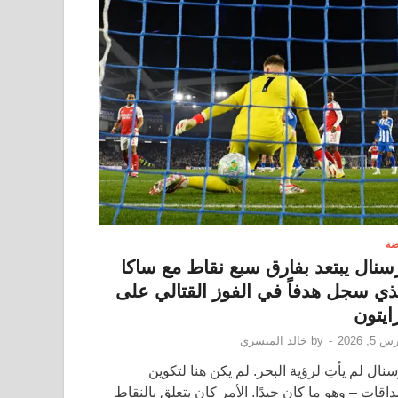
ضة
سنال يبتعد بفارق سبع نقاط مع ساكا
ذي سجل هدفاً في الفوز القتالي على
ايتون
 5, 2026
-
by
خالد الميسري
سنال لم يأتِ لرؤية البحر. لم يكن هنا لتكوين
اقات – وهو ما كان جيدًا. الأمر كان يتعلق بالنقاط