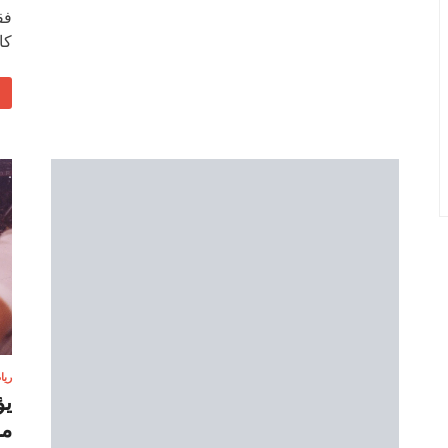
فق
كا
ريا
يؤ
مد