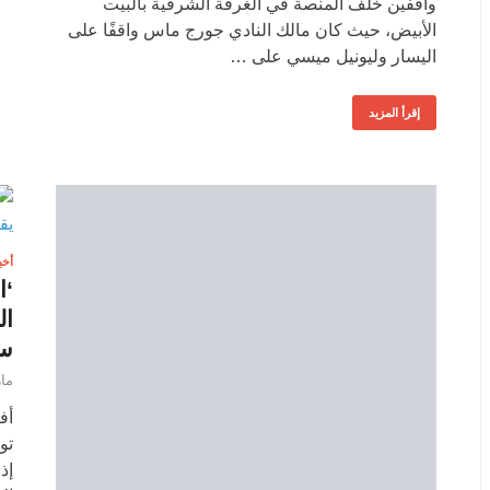
واقفين خلف المنصة في الغرفة الشرقية بالبيت
الأبيض، حيث كان مالك النادي جورج ماس واقفًا على
اليسار وليونيل ميسي على …
إقرأ المزيد
أخب
‘ا
ال
ست
مارس
أف
تو
إذ