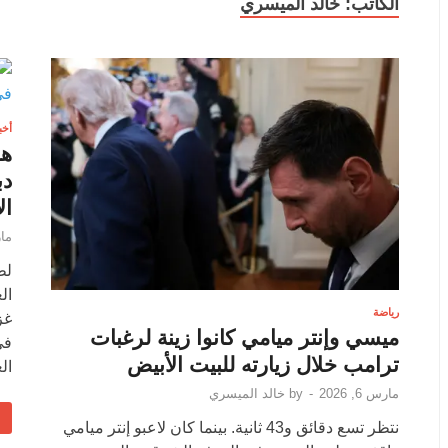
الكاتب:
خالد الميسري
أخب
هل
دب
ال
مارس
لط
ال
رياضة
غز
ميسي وإنتر ميامي كانوا زينة لرغبات
في
ترامب خلال زيارته للبيت الأبيض
ال
مارس 6, 2026
-
by
خالد الميسري
نتظر تسع دقائق و43 ثانية. بينما كان لاعبو إنتر ميامي