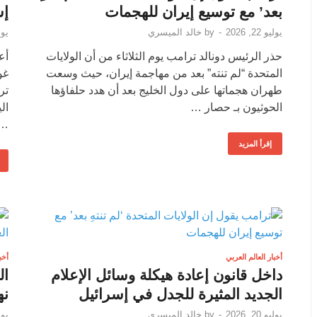
بعد’ مع توسيع إيران للهجمات
إس
يوليو 22, 2026
-
by
خالد الميسري
يوليو 
حذر الرئيس دونالد ترامب يوم الثلاثاء من أن الولايات
أع
المتحدة “لم تنته” بعد من مهاجمة إيران، حيث وسعت
غو
طهران هجماتها على دول الخليج بعد أن هدد حلفاؤها
الحوثيون بـ حصار …
…
إقرأ المزيد
أخبار العالم العربي
أخب
داخل قانون إعادة هيكلة وسائل الإعلام
ال
الجديد المثيرة للجدل في إسرائيل
نه
يوليو 20, 2026
-
by
خالد الميسري
يوليو 