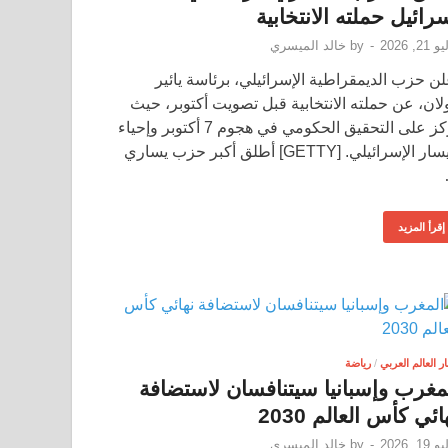
رائيل حملته الانتخابية
21, 2026
-
by
خالد الميسري
لن حزب الديمقراطية الإسرائيلي، برئاسة يائير
لان، عن حملته الانتخابية قبل تصويت أكتوبر، حيث
تركز على التحقيق الحكومي في هجوم 7 أكتوبر وإحياء
اليسار الإسرائيلي. [GETTY] أطلق أكبر حزب يساري
إقرأ المزيد
ار العالم العربي
/
رياضة
مغرب وإسبانيا سيتنافسان لاستضافة
ائي كأس العالم 2030
19, 2026
-
by
خالد الميسري