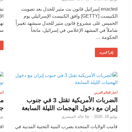
enacted إسرائيل قانون بث مثير للجدل بعد تصويت
تش
الكنيست [GETTY] وافق الكنيست الإسرائيلي يوم
الخميس على مشروع قانون مثير للجدل سيشهد تغييراً
شاملاً في المشهد الإعلامي في إسرائيل، مانحاً
ست
الحكومة …
إقرأ المزيد
أخبار العالم العربي
أخب
الضربات الأمريكية تقتل 3 في جنوب
من
إيران مع دخول الهجمات الليلة السابعة
جز
يوليو 18, 2026
-
by
خالد الميسري
يوليو 
قامت الولايات المتحدة بضرب البنية التحتية المدنية في
اق