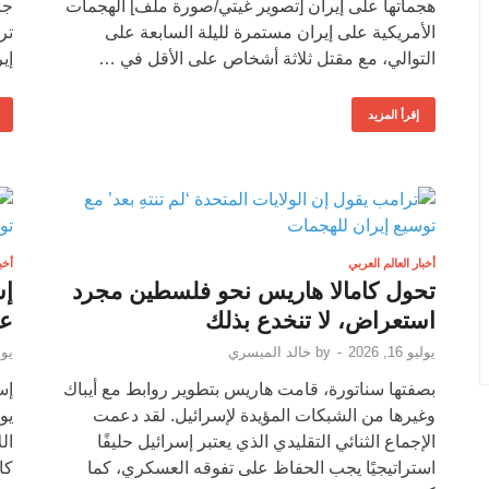
هجماتها على إيران [تصوير غيتي/صورة ملف] الهجمات
جز
الأمريكية على إيران مستمرة لليلة السابعة على
تر
التوالي، مع مقتل ثلاثة أشخاص على الأقل في …
إي
إقرأ المزيد
أخبار العالم العربي
أخب
تحول كامالا هاريس نحو فلسطين مجرد
إس
استعراض، لا تنخدع بذلك
عر
يوليو 16, 2026
-
by
خالد الميسري
يوليو 
بصفتها سناتورة، قامت هاريس بتطوير روابط مع أيباك
إس
وغيرها من الشبكات المؤيدة لإسرائيل. لقد دعمت
يو
الإجماع الثنائي التقليدي الذي يعتبر إسرائيل حليفًا
استراتيجيًا يجب الحفاظ على تفوقه العسكري، كما
كا