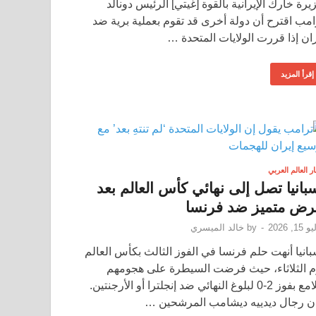
يرة خارك الإيرانية بالقوة [غيتي] الرئيس دونالد
امب اقترح أن دولة أخرى قد تقوم بعملية برية ضد
ران إذا قررت الولايات المتحدة …
إقرأ المزيد
ار العالم العربي
بانيا تصل إلى نهائي كأس العالم بعد
ض متميز ضد فرنسا
15, 2026
-
by
خالد الميسري
بانيا أنهت حلم فرنسا في الفوز الثالث بكأس العالم
م الثلاثاء، حيث فرضت السيطرة على هجومهم
اللامع بفوز 2-0 لبلوغ النهائي ضد إنجلترا أو الأرجنتين.
ن رجال ديدييه ديشامب المرشحين …