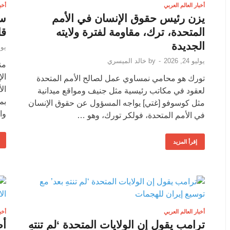
أخبار العالم العربي
أخب
يزن رئيس حقوق الإنسان في الأمم
سو
المتحدة، ترك، مقاومة لفترة ولايته
قا
الجديدة
يوليو 
يوليو 24, 2026
-
by
خالد الميسري
ال
تورك هو محامي نمساوي عمل لصالح الأمم المتحدة
لعقود في مكاتب رئيسية مثل جنيف ومواقع ميدانية
بم
مثل كوسوفو [غتي] يواجه المسؤول عن حقوق الإنسان
وا
في الأمم المتحدة، فولكر تورك، وهو …
إقرأ المزيد
أخبار العالم العربي
أخب
ترامب يقول إن الولايات المتحدة ‘لم تنتهِ
أط