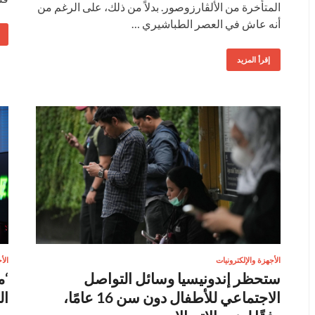
المتأخرة من الألڤارزوصور. بدلاً من ذلك، على الرغم من
أنه عاش في العصر الطباشيري …
إقرأ المزيد
الأجهزة والإلكترونيات
الأ
ستحظر إندونيسيا وسائل التواصل
‘م
الاجتماعي للأطفال دون سن 16 عامًا،
ال