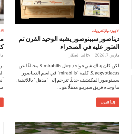
الأ
الأجهزة والإلكترونيات
ما
ديناصور سبينوصور يشبه الوحيد القرن تم
كث
العثور عليه في الصحراء
مارس
مارس 7, 2026
-
by
لينا الصقّار
بر
لكن كان هناك شيء واحد جعل S. mirabilis مختلفًا عن
ال
S. aegyptiacus. كلمة “mirabilis” في اسم الديناصور
سبينوصور المكتشف حديثًا تترجم إلى “مذهل” باللاتينية.
ما
ما وجده فريق سيرينو مذهلًا هو …
إقرأ المزيد