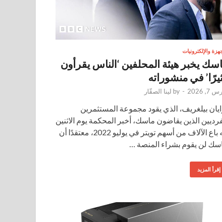
جهزة والإلكترونيات
سك يخبر هيئة المحلفين ‘الناس يقرأون
يرًا’ في منشوراته
 7, 2026
-
by
لينا الصقّار
ايان بيلغريف، الذي يقود مجموعة المستثمرين
فرديين الذين يقاضون ماسك، أخبر المحكمة يوم الاثنين
أنه باع الآلاف من أسهم تويتر في يوليو 2022، معتقدًا أن
سك لن يقوم بشراء المنصة …
إقرأ المزيد