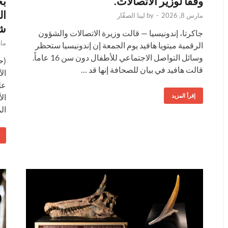
وفقًا لوزير الاتصالات.
بج
ال
مارس 8, 2026
-
by
لينا الصقّار
شر
جاكرتا، إندونيسيا — قالت وزيرة الاتصالات والشؤون
مارس
الرقمية ميتويا هافيد يوم الجمعة إن إندونيسيا ستحظر
وسائل التواصل الاجتماعي للأطفال دون سن 16 عاماً.
قالت هافيد في بيان للصحافة إنها قد …
ال
عل
إقرأ المزيد
ال
ال