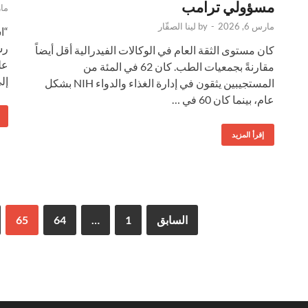
مسؤولي ترامب
مارس
مارس 6, 2026
-
by
لينا الصقّار
“ا
كان مستوى الثقة العام في الوكالات الفيدرالية أقل أيضاً
عل
مقارنةً بجمعيات الطب. كان 62 في المئة من
إل
المستجيبين يثقون في إدارة الغذاء والدواء NIH بشكل
عام، بينما كان 60 في …
إقرأ المزيد
السابق
1
…
64
65