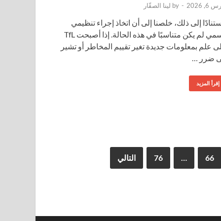
 6, 2026
-
by
لينا الصقّار
ستنادًا إلى ذلك، خلصنا إلى أن اتخاذ إجراء تنظيمي
رسمي لم يكن متناسبًا في هذه الحالة. إذا أصبحت TfL
ى علم بمعلومات جديدة تغير تقييم المخاطر أو تشير
ى ضرر …
إقرأ المزيد
66
…
76
التالي