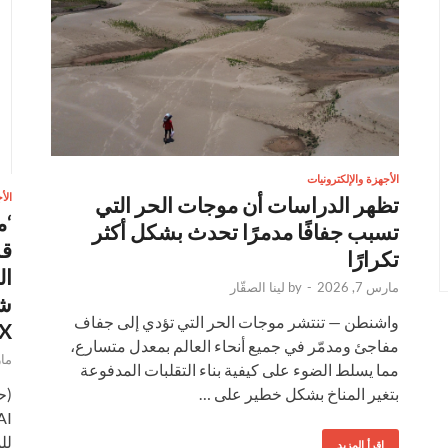
الأجهزة والإلكترونيات
الأ
تظهر الدراسات أن موجات الحر التي
‘م
تسبب جفافًا مدمرًا تحدث بشكل أكثر
تكرارًا
ال
مارس 7, 2026
-
by
لينا الصقّار
واشنطن — تنتشر موجات الحر التي تؤدي إلى جفاف
5080X،
مفاجئ ومدمّر في جميع أنحاء العالم بمعدل متسارع،
مارس
مما يسلط الضوء على كيفية بناء التقلبات المدفوعة
بتغير المناخ بشكل خطير على …
لل
إقرأ المزيد