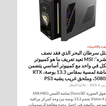
جهزة والإلكترونيات
ثل سرطان البحر الذي فقد نصف
قشره’: MSI تعيد تعريف ما هو كمبيوتر
كل في واحد مع كمبيوتر أساسي يتضمن
شاشة لمسية بمقاس 13.3 بوصة، RTX
 وملحق غريب يشبه PS3
 6, 2026
-
by
لينا الصقّار
(حقوق الصورة: Guru3D) شاشة اللمس MSI MEG
Vision X AI بحجم 13.3 بوصة مزدوجة كمركز مراقبة
مبدعين والمحترفين اختيار وحدة معالجة الرسوميات