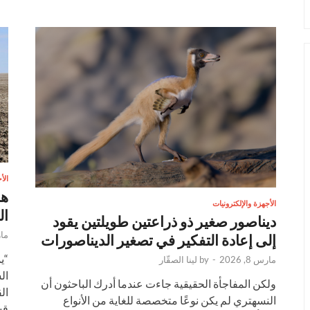
الأ
الأجهزة والإلكترونيات
ال
ديناصور صغير ذو ذراعتين طويلتين يقود
مارس
إلى إعادة التفكير في تصغير الديناصورات
“ي
مارس 8, 2026
-
by
لينا الصقّار
ال
ولكن المفاجأة الحقيقية جاءت عندما أدرك الباحثون أن
ال
النسهتري لم يكن نوعًا متخصصة للغاية من الأنواع
قس