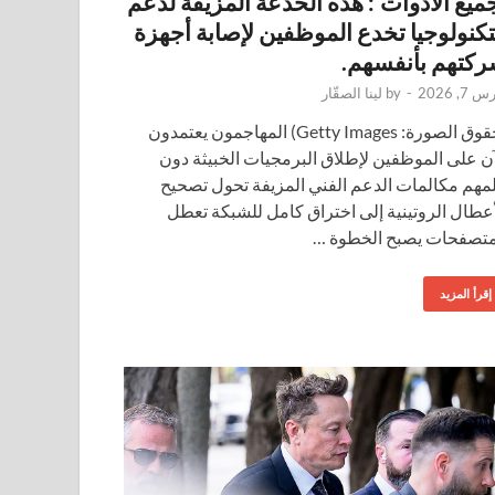
ميع الأدوات’: هذه الخدعة المزيفة لدعم
تكنولوجيا تخدع الموظفين لإصابة أجهزة
كتهم بأنفسهم.
 7, 2026
-
by
لينا الصقّار
(حقوق الصورة: Getty Images) المهاجمون يعتمدون
آن على الموظفين لإطلاق البرمجيات الخبيثة دون
مهم مكالمات الدعم الفني المزيفة تحول تصحيح
أعطال الروتينية إلى اختراق كامل للشبكة تعطل
متصفحات يصبح الخطوة …
إقرأ المزيد