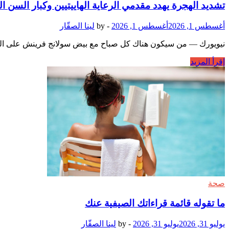
تشديد الهجرة يهدد مقدمي الرعاية الهاييتيين وكبار السن ا
في
المئة
أغسطس 1, 2026
أغسطس 1, 2026
-
by
لينا الصقّار
خلال
عام،
نيويورك — من سيكون هناك كل صباح مع بيض سولانج فرينش على الفطور، وم
حيث
ترتبط
تشديد
إقرأ المزيد
الأقراص
الهجرة
بأثر
يهدد
جانبي
مقدمي
مميت
الرعاية
الهاييتيين
وكبار
السن
الذين
يعتمدون
عليهم
صحة
ما تقوله قائمة قراءاتك الصيفية عنك
يوليو 31, 2026
يوليو 31, 2026
-
by
لينا الصقّار