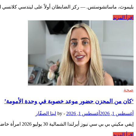
بليموث، ماساتشوستس. — ركز الضابطان أولاً على ليندسي كلانسي الت
تصف
إقرأ المزيد
الشرطة
رعب
الأب
عندما
أدرك
أن
زوجته
السابقة
ليندسي
كلانسي
قتلت
أطفالهما
صحة
الثلاثة
‘كان من المحزن حضور موعد خصوبة في وحدة الأمومة’
أغسطس 1, 2026
أغسطس 1, 2026
-
by
لينا الصقّار
إيفي مكيني بي بي سي نيوز أيرلندا الشمالية 30 يوليو 2026 امرأة خاضت رحلة تخصيب خارج الجسم لمدة 10 سنوات تدعو إلى فصل مواعيد الخصوبة وأطباء النساء عن خدمات الأمومة …
‘كان
إقرأ المزيد