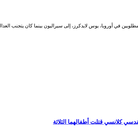
مطلوبين في أوروبا، يوس لايدكرز، إلى سيراليون بينما كان يتجنب العدا
سي كلانسي قتلت أطفالهما الثلاثة