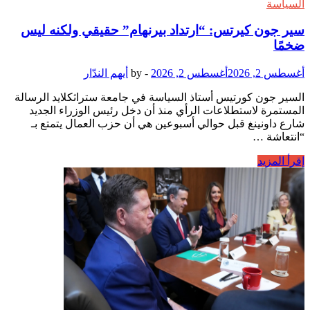
السياسة
لعام
2028
سير جون كيرتس: “ارتداد بيرنهام” حقيقي ولكنه ليس
ضخمًا
أغسطس 2, 2026
أغسطس 2, 2026
-
by
أيهم الندّار
السير جون كورتيس أستاذ السياسة في جامعة ستراثكلايد الرسالة
المستمرة لاستطلاعات الرأي منذ أن دخل رئيس الوزراء الجديد
شارع داونينغ قبل حوالي أسبوعين هي أن حزب العمال يتمتع بـ
“انتعاشة …
سير
إقرأ المزيد
جون
كيرتس:
“ارتداد
بيرنهام”
حقيقي
ولكنه
ليس
ضخمًا