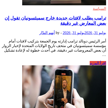
السياسة
ترامب يطلب لافتات جديدة خارج سميثسونيان تقول إن
بعض المعارض غير دقيقة
يوليو 31, 2026
يوليو 31, 2026
-
by
أيهم الندّار
أمر الرئيس دونالد ترامب إدارته يوم الجمعة بتركيب لافتات أمام
مؤسسة سميثسونيان في متحف تاريخ الولايات المتحدة لإخبار الزوار
أن بعض المعروضات غير دقيقة، في أحدث خطوة له لإعادة تشكيل
…
ترامب
إقرأ المزيد
يطلب
لافتات
جديدة
خارج
سميثسونيان
تقول
إن
بعض
المعارض