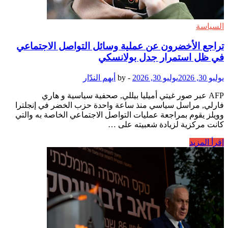
غير
دقيقة
السياسة
تراجع الأخضرون عن عملية وسائل التواصل الاجتماعي
في ظل استمرار جدل بولانسكي
يوليو 30, 2026
يوليو 30, 2026
-
by
أيهم الندّار
AFP عبر صور غيتي أميليا بيللي, صحفية سياسية و هاري
فارلي, مراسل سياسي منذ ساعة واحدة حزب الخضر في إنجلترا
وويلز يقوم بمراجعة عمليات التواصل الاجتماعي الخاصة به والتي
كانت مركزية لزيادة شعبيته على …
تراجع
إقرأ المزيد
الأخضرون
عن
عملية
وسائل
التواصل
الاجتماعي
في
ظل