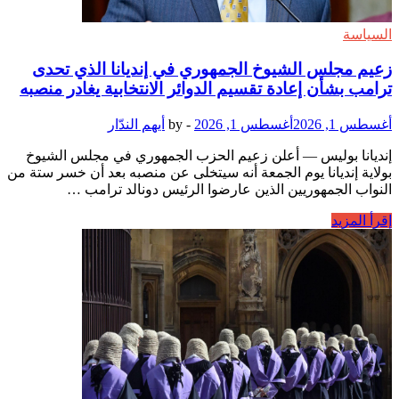
محل
آندي
السياسة
بيرنهام
زعيم مجلس الشيوخ الجمهوري في إنديانا الذي تحدى
ترامب بشأن إعادة تقسيم الدوائر الانتخابية يغادر منصبه
أغسطس 1, 2026
أغسطس 1, 2026
-
by
أيهم الندّار
إنديانا بوليس — أعلن زعيم الحزب الجمهوري في مجلس الشيوخ
بولاية إنديانا يوم الجمعة أنه سيتخلى عن منصبه بعد أن خسر ستة من
النواب الجمهوريين الذين عارضوا الرئيس دونالد ترامب …
زعيم
إقرأ المزيد
مجلس
الشيوخ
الجمهوري
في
إنديانا
الذي
تحدى
ترامب
بشأن
إعادة