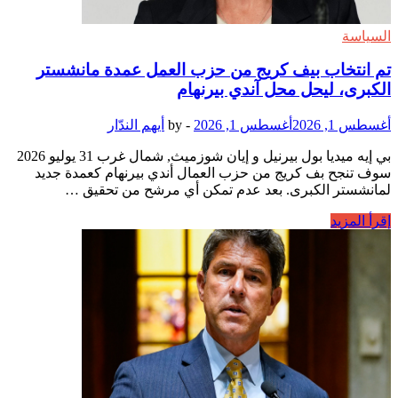
إلى
جاي
السياسة
كلايتون
يوم
تم انتخاب بيف كريج من حزب العمل عمدة مانشستر
الاثنين
الكبرى، ليحل محل آندي بيرنهام
أغسطس 1, 2026
أغسطس 1, 2026
-
by
أيهم الندّار
بي إيه ميديا بول بيرنيل و إيان شوزميث, شمال غرب 31 يوليو 2026
سوف تنجح بف كريج من حزب العمال أندي بيرنهام كعمدة جديد
لمانشستر الكبرى. بعد عدم تمكن أي مرشح من تحقيق …
تم
إقرأ المزيد
انتخاب
بيف
كريج
من
حزب
العمل
عمدة
مانشستر
الكبرى،
ليحل