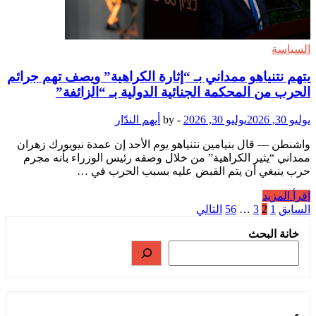
استمرار
جدل
بولانسكي
السياسة
يتهم نتنياهو ممداني بـ “إثارة الكراهية” ويصف تهم جرائم
الحرب من المحكمة الجنائية الدولية بـ “الزائفة”
يوليو 30, 2026
يوليو 30, 2026
-
by
أيهم الندّار
واشنطن — قال بنيامين نتنياهو يوم الأحد إن عمدة نيويورك زهران
ممداني “يثير الكراهية” من خلال وصفه رئيس الوزراء بأنه مجرم
حرب ينبغي أن يتم القبض عليه بسبب الحرب في …
يتهم
إقرأ المزيد
نتنياهو
تعدد
السابق
1
2
3
…
56
التالي
ممداني
صفحات
خانة البحث
بـ
المقالات
“إثارة
الكراهية”
ويصف
تهم
جرائم
الحرب