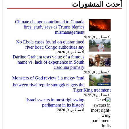
أحدث المنشورات
من
المحكمة
الجنائية
Climate change contributed to Canada
الدولية
fires, study says as Trump blames
بـ
mismanagement
“الزائفة”
أغسطس 9, 2026
No Ebola cases found on quarantined
river boat, Congo authorities say
أغسطس 9, 2026
Darline Graham tests value of a famous
name vs. lack of experience in South
Carolina primary
أغسطس 9, 2026
Monsters of God review â a messy feud
between rival reptile smugglers gets the
Tiger King treatment
أغسطس 9, 2026
Israel swears in most right-wing
parliament in its history
أغسطس 9, 2026