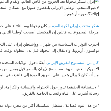
لاعبو المنتخب الوطني الإيراني يلتقطون صورًا مع السكان المحل
[Getty/صورة أرشيفية]
شكر منتخب إيران لكرة القدم
سكان تيخوانا يوم الثلاثاء على 
مرحلة المجموعات، قائلين إن المكسيك أصبحت “وطننا الثاني وفر
أجبرت التوترات السياسية بين طهران وواشنطن إيران على ال
توكسون، أريزونا، والانتقال إلى تيخوانا قبل بدء البطولة بوقت ق
كان من المسموح للفريق الإيراني
أيضًا دخول الولايات المتحدة
الأمريكية بعض القيود، مما سمح لإيران بالسفر قبل يومين من م
من أنه كان لا يزال يتعين على الفريق العودة إلى قاعدته في ال
“الاستضافة الحقيقية تدور حول الاحترام والإنسانية والكرامة. ل
رسالة نُشرت على قناة واتساب الخاصة بالفريق.
“من هذا اليوم فصاعدًا، ستظل المكسيك أكثر من مجرد دولة مضيفة