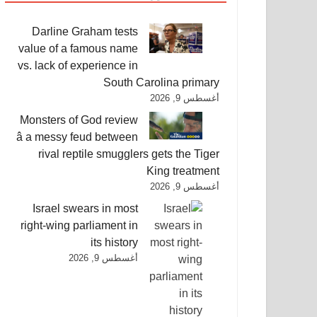
Darline Graham tests
value of a famous name
vs. lack of experience in
South Carolina primary
أغسطس 9, 2026
Monsters of God review
â a messy feud between
rival reptile smugglers gets the Tiger
King treatment
أغسطس 9, 2026
Israel swears in most
right-wing parliament in
its history
أغسطس 9, 2026