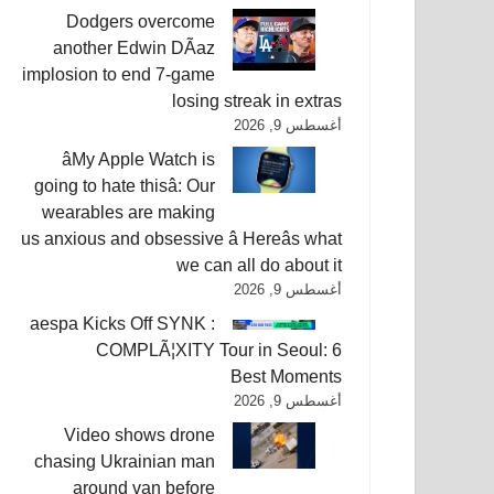
Dodgers overcome
another Edwin DÃ­az
implosion to end 7-game
losing streak in extras
أغسطس 9, 2026
âMy Apple Watch is
going to hate thisâ: Our
wearables are making
us anxious and obsessive â Hereâs what
we can all do about it
أغسطس 9, 2026
aespa Kicks Off SYNK :
COMPLÃ¦XITY Tour in Seoul: 6
Best Moments
أغسطس 9, 2026
Video shows drone
chasing Ukrainian man
around van before