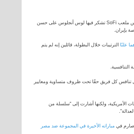
في وقت سابق من البطولة، تركت إيران رسالة في غرفة ملابس ملعب SoFi تشكر فيها لوس أنجلوس على حسن
 علنًا
الترتيبات خلال البطولة، قائلين إنه لم يتم
 التنافسية.
هل تنافس كل فريق حقًا تحت ظروف متساوية ومعايير
ات الأمريكية، ولكنها أشارت إلى “سلسلة من
عدالة”.
 صارم في
مباراته الأخيرة في المجموعة ضد مصر