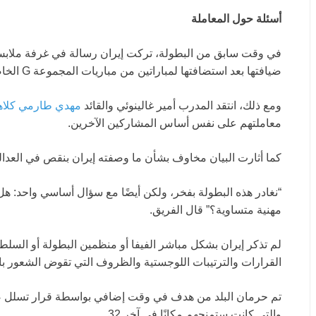
أسئلة حول المعاملة
ضيافتها بعد استضافتها لمباراتين من مباريات المجموعة G الخاصة بإيران.
ومع ذلك، انتقد المدرب أمير غالينوئي والقائد
مهدي طارمي كلاهما
معاملتهم على نفس أساس المشاركين الآخرين.
كما أثارت البيان مخاوف بشأن ما وصفته إيران بنقص في العدالة
“نغادر هذه البطولة بفخر، ولكن أيضًا مع سؤال أساسي واحد: 
مهنية متساوية؟” قال الفريق.
لم تذكر إيران بشكل مباشر الفيفا أو منظمين البطولة أو السلط
القرارات والترتيبات اللوجستية والظروف التي تقوض الشعور بال
تم حرمان البلد من هدف في وقت إضافي بواسطة قرار تسلل
والتي كانت ستمنحهم مكانًا في آخر 32.