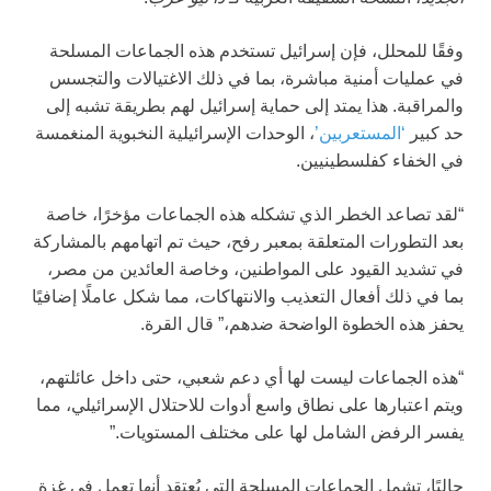
وفقًا للمحلل، فإن إسرائيل تستخدم هذه الجماعات المسلحة
في عمليات أمنية مباشرة، بما في ذلك الاغتيالات والتجسس
والمراقبة. هذا يمتد إلى حماية إسرائيل لهم بطريقة تشبه إلى
حد كبير
‘المستعربين’
، الوحدات الإسرائيلية النخبوية المنغمسة
في الخفاء كفلسطينيين.
“لقد تصاعد الخطر الذي تشكله هذه الجماعات مؤخرًا، خاصة
بعد التطورات المتعلقة بمعبر رفح، حيث تم اتهامهم بالمشاركة
في تشديد القيود على المواطنين، وخاصة العائدين من مصر،
بما في ذلك أفعال التعذيب والانتهاكات، مما شكل عاملًا إضافيًا
يحفز هذه الخطوة الواضحة ضدهم،” قال القرة.
“هذه الجماعات ليست لها أي دعم شعبي، حتى داخل عائلتهم،
ويتم اعتبارها على نطاق واسع أدوات للاحتلال الإسرائيلي، مما
يفسر الرفض الشامل لها على مختلف المستويات.”
حاليًا، تشمل الجماعات المسلحة التي يُعتقد أنها تعمل في غزة