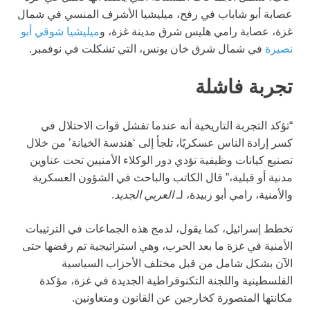
عصابة أبو شاباب في رفح، ميليشيا الأشرف المنسي في شمال
غزة، عصابة رامي هليس شرق مدينة غزة، و
ميليشيا شوقي أبو
نصيرة
في شمال شرق خان يونس، التي تشكلت في نوفمبر.
تجربة فاشلة
“تؤكد التجربة التاريخية أنه عندما تفشل قوات الاحتلال في
كسر إرادة الناس عسكريًا، تلجأ إلى ‘هندسة الخيانة’ من خلال
تصنيع كيانات وظيفية تؤدي دور الوكلاء الأمنيين تحت عناوين
مدنية أو قبلية،” قال الكاتب والباحث في الشؤون العسكرية
والأمنية، رامي أبو زبيدة، لـ
العربي الجديد
.
تخطط إسرائيل، كما يقول، لدمج هذه الجماعات في الترتيبات
الأمنية في غزة ما بعد الحرب، وهي استراتيجية تم رفضها حتى
الآن بشكل شامل من قبل مختلف الأحزاب السياسية
الفلسطينية واللجنة التكنوقراطية الجديدة في غزة، مؤكدة
مكانتها المتصورة كخارجين عن القانون ومتعاونين.