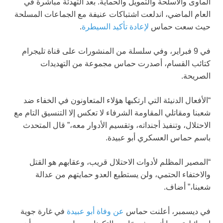
المأوى والأسلحة والتمويل والحماية. بعد التهدئة مباشرة في
العام الماضي، اندلعت اشتباكات عنيفة مع الجماعات المسلحة
حيث سعت حماس
لإعادة تأكيد السيطرة
.
في 9 فبراير، وفي سلسلة من المنشورات على قناة تليجرام
كتائب القسام، أصدرت حماس مجموعة من التهديدات
الصريحة.
“الأفعال الدنيئة التي ارتكبها هؤلاء المتعاونون في الخفاء ضد
شعبنا ومقاتلي المقاومة الشرفاء لا تعكس إلا التنسيق التام مع
الاحتلال، وتنفيذ أجنداته، وتقسيم الأدوار معه،” قال المتحدث
باسم حماس العسكري أبو عبيدة.
“المصير المظلم لأدوات الاحتلال قريب، وعقابهم هو القتل
والاختفاء الحتمي، ولن يستطيع العدو حمايتهم من عدالة
شعبنا،” أضاف.
في ديسمبر، أعلنت حماس
عن وفاة أبو عبيدة
في غارة جوية