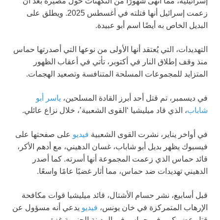
إسرائيلية، مما أنهى شهورًا من التكهنات حول مصيره بعد أن
زعمت إسرائيل أنها قتلته في أغسطس 2025. ويطلق على
البديل الخاص به أيضًا اسم أبو عبيدة.
التهديدات، التي يُعتقد أنها الأولى من نوعها التي أصدرتها حماس
منذ وقف إطلاق النار في أكتوبر، تأتي في أعقاب الظهور
المتزايد للمجموعات المسلحة المتنافسة وتصعيد الهجمات.
في ديسمبر، تم قتل أحد أبرز القادة المسلحين،
ياسر أبو
شاباب
، الذي قاد ميليشيا ‘القوى الشعبية’، خلال نزاع عائلي.
في أواخر يناير، نشرت القوى الشعبية
فيديو
على صفحتها على
فيسبوك يظهر بديل أبو شاباب، غسان الدهيني، مع أدهم الأكر،
قائد حماس الذي زعمت المجموعة أنها أسرته. كما أصدر
الدهيني تهديدات ضد حماس، مما أثار غضبًا عامًا واسعًا.
قبل أسابيع، نشر حسام الأشتال، قائد ميليشيا قوات مكافحة
الإرهاب المتمركزة في خان يونس،
فيديو
يدعي أنه مسؤول عن
قتل عضو كبير في حماس في المدينة الجنوبية غزة.