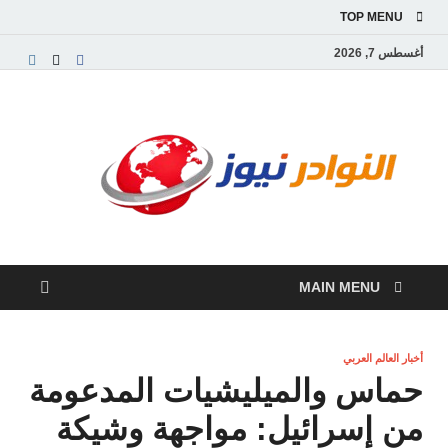
TOP MENU
أغسطس 7, 2026
النو
موقع
إخباري
نيوز
عربي
مستقل
ينقل
آخر
الأخبار
MAIN MENU
والتقارير
من
العالم
العربي
أخبار العالم العربي
والعالمي
حماس والميليشيات المدعومة
من إسرائيل: مواجهة وشيكة