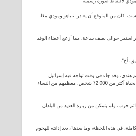
ومودي لالتقاط صورة رسمية.
ست. كان من المتوقع أن يغادر نتنياهو ومودي معًا،
ن التأخير استمر حوالي نصف ساعة، مما أزعج أعضاء الوفد
ق، أخ”.
هندي، وقد جاء في وقت تواجه فيه إسرائيل
انتقادات دولية متزايدة بسبب حربها الإبادية في غزة، التي أودت بحياة أكثر من 72,000 شخص، معظمهم من النساء
ائم حرب، ولم يتمكن من زيارة العديد من البلدان
ملة، في هذه اللحظة، وما بعدها”، بعد إدانته للهجوم