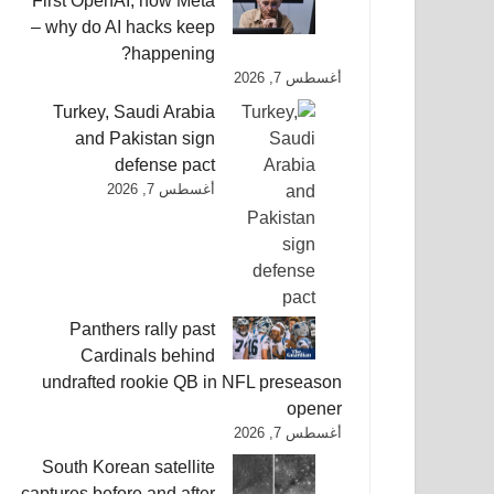
First OpenAI, now Meta
– why do AI hacks keep
happening?
أغسطس 7, 2026
Turkey, Saudi Arabia
and Pakistan sign
defense pact
أغسطس 7, 2026
Panthers rally past
Cardinals behind
undrafted rookie QB in NFL preseason
opener
أغسطس 7, 2026
South Korean satellite
captures before and after