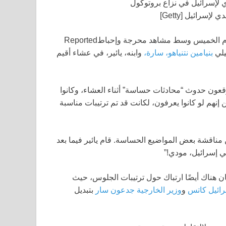
سرائيل [Getty]
يوم الخميس وسط مشاهد محرجة وإحباطReported
يلي
بنيامين نتنياهو، سارة،
وابنه، يائير، في عشاء أقيم
وقعون حدوث “محادثات حساسة” أثناء العشاء، وكانوا
 إنهم لو كانوا يعرفون، لكانت قد تم ترتيبات مناسبة
ن مناقشة بعض المواضيع الحساسة. قام يائير فيما بعد
ي إسرائيل، مودي!”
اقية تعاون. ومع ذلك، كان هناك أيضًا ارتباك حول ترتيبات الجلوس، حيث
سرائيل كاتس
و
وزير الخارجية جدعون سار
​​​​​​بتبديل