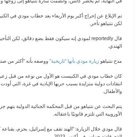
في النهاية، لم يحضر كاتس، وانضمت سارة نتنياهو إلى زوجها 
تم الإبلاغ عن إحراج أكبر يوم الأربعاء بعد خطاب مودي في الكني
لكن نتنياهو تأخر.
قال reportedly لمودي إنه سيكون فقط بضع دقائق، لك
الهندي.
مدح نتنياهو
زيارة مودي بأنها “تاريخية”
ووصفه بأنه “أكثر من صدي
كان خطاب مودي في الكنيست هو الأول من نوعه من قبل زعيم 
والأطفال.
يتم البحث عن نتنياهو من قبل المحكمة الجنائية الدولية بتهم جر
الأوروبية التي تلتزم قانونيًا باعتقاله.
قال مودي خلال الزيارة: “الهند تقف مع إسرائيل، بحزم، بقناعة كا
الذي قادته حماس في أكتوبر 2023.