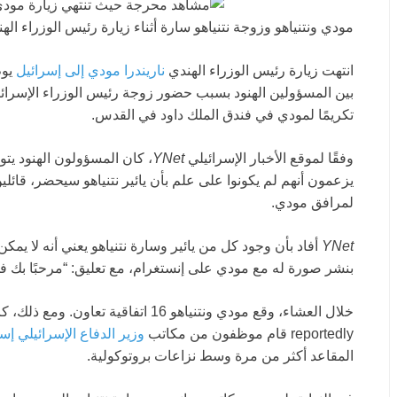
مودي ونتنياهو وزوجة نتنياهو سارة أثناء زيارة رئيس الوزراء الهندي لإ
انتهت زيارة رئيس الوزراء الهندي
ناريندرا مودي إلى إسرائيل
بين المسؤولين الهنود بسبب حضور زوجة رئيس الوزراء الإسرائ
تكريمًا لمودي في فندق الملك داود في القدس.
وفقًا لموقع الأخبار الإسرائيلي
YNet
، كان المسؤولون الهنود يت
يزعمون أنهم لم يكونوا على علم بأن يائير نتنياهو سيحضر، قائلين
لمرافق مودي.
YNet
أفاد بأن وجود كل من يائير وسارة نتنياهو يعني أنه لا يمك
بنشر صورة له مع مودي على إنستغرام، مع تعليق: “مرحبًا بك ف
خلال العشاء، وقع مودي ونتنياهو 16 اتف
reportedly قام موظفون من مكاتب
وزير الدفاع الإسرائيلي إ
المقاعد أكثر من مرة وسط نزاعات بروتوكولية.