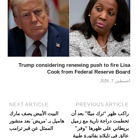
Trump considering renewing push to fire Lisa
Cook from Federal Reserve Board
أغسطس 7, 2026
NEXT ARTICLE
PREVIOUS ARTICLE
راكب ظهر “ترك ميتًا” بعد أن
البيت الأبيض يصف مارك
تحطمت دراجة نارية مع زميل
هاميل بـ ‘مريض’ بعد منشور
بريطاني على ظهرها “وفر”
الممثل عن قبر ترامب
عالق في تايلاند بفاتورة طبية