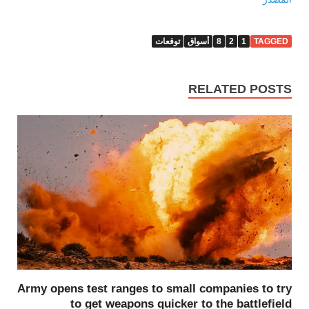
TAGGED
1
2
8
أسواق
توقعات
RELATED POSTS
Army opens test ranges to small companies to try
to get weapons quicker to the battlefield