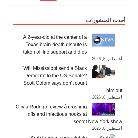
أحدث المنشورات
A 2-year-old at the center of a
Texas brain-death dispute is
taken off life support and dies
أغسطس 8, 2026
Will Mississippi send a Black
Democrat to the US Senate?
Scott Colom says don’t count
him out
أغسطس 8, 2026
Olivia Rodrigo review â crushing
riffs and infectious hooks at
secret New York show
أغسطس 8, 2026
Arab leaders congratulate