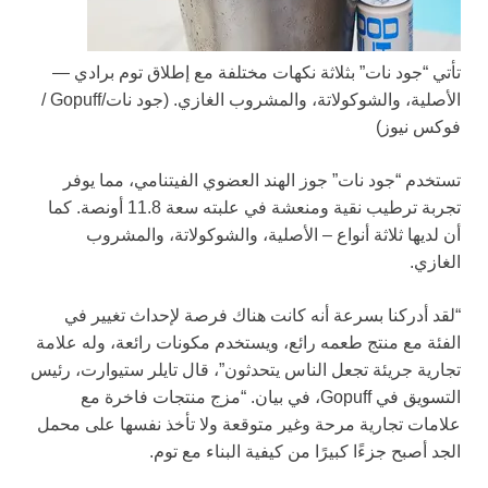
تأتي “جود نات” بثلاثة نكهات مختلفة مع إطلاق توم برادي —
الأصلية، والشوكولاتة، والمشروب الغازي.
(جود نات/Gopuff /
فوكس نيوز)
تستخدم “جود نات” جوز الهند العضوي الفيتنامي، مما يوفر
تجربة ترطيب نقية ومنعشة في علبته سعة 11.8 أونصة. كما
أن لديها ثلاثة أنواع – الأصلية، والشوكولاتة، والمشروب
الغازي.
“لقد أدركنا بسرعة أنه كانت هناك فرصة لإحداث تغيير في
الفئة مع منتج طعمه رائع، ويستخدم مكونات رائعة، وله علامة
تجارية جريئة تجعل الناس يتحدثون”، قال تايلر ستيوارت، رئيس
التسويق في Gopuff، في بيان. “مزج منتجات فاخرة مع
علامات تجارية مرحة وغير متوقعة ولا تأخذ نفسها على محمل
الجد أصبح جزءًا كبيرًا من كيفية البناء مع توم.