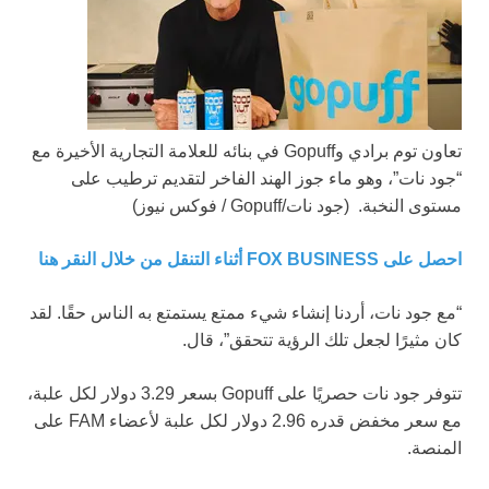
تعاون توم برادي وGopuff في بنائه للعلامة التجارية الأخيرة مع
“جود نات”، وهو ماء جوز الهند الفاخر لتقديم ترطيب على
مستوى النخبة.
(جود نات/Gopuff / فوكس نيوز)
احصل على FOX BUSINESS أثناء التنقل من خلال النقر هنا
“مع جود نات، أردنا إنشاء شيء ممتع يستمتع به الناس حقًا. لقد
كان مثيرًا لجعل تلك الرؤية تتحقق”، قال.
تتوفر جود نات حصريًا على Gopuff بسعر 3.29 دولار لكل علبة،
مع سعر مخفض قدره 2.96 دولار لكل علبة لأعضاء FAM على
المنصة.