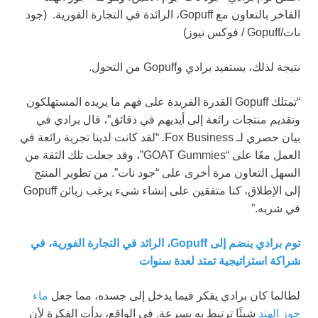
الفاخر بالتعاون مع Gopuff، الرائدة في التجارة الفورية.
(جود
نات/Gopuff / فوكس نيوز)
نتيجة لذلك، يستفيد برادي وGopuff من التحول.
“تمتلك Gopuff القدرة الفريدة على فهم ما يريده المستهلكون
وتقديم منتجات رائعة إلى أيديهم في دقائق”، قال برادي في
بيان حصري لـ Fox Business. “لقد كانت لدينا تجربة رائعة في
العمل معًا على “GOAT Gummies”، وقد جعلت تلك الثقة من
السهل التعاون مرة أخرى على “جود نات”. من تطوير المنتج
إلى الإطلاق، كنا متفقين على إنشاء شيء يرغب زبائن Gopuff
في شربه.”
توم برادي ينضم إلى Gopuff، الرائد في التجارة الفورية، في
شراكة استراتيجية تمتد لعدة سنوات
لطالما كان برادي يفكر فيما يدخل إلى جسده، مما جعل
ماء
جوز الهند
شيئًا ترتبط به بسرعة. في الواقع، بدأت الفكرة لأن