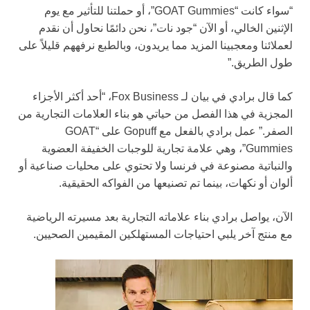
“سواء كانت “GOAT Gummies”، أو حملتنا للتأثير مع يوم
الإثنين الخالي، أو الآن “جود نات”، نحن دائمًا نحاول أن نقدم
لعملائنا ومعجبينا المزيد مما يريدون، وبالطبع نرفههم قليلاً على
طول الطريق.”
كما قال برادي في بيان لـ Fox Business، “أحد أكثر الأجزاء
المجزية في هذا الفصل من حياتي هو بناء العلامات التجارية من
الصفر.” عمل برادي بالفعل مع Gopuff على “GOAT
Gummies”، وهي علامة تجارية للوجبات الخفيفة العضوية
والنباتية مصنوعة في فرنسا ولا تحتوي على محليات صناعية أو
ألوان أو نكهات، بينما تم تصنيعها من الفواكه الحقيقية.
الآن، يواصل برادي بناء علاماته التجارية بعد مسيرته الرياضية
مع منتج آخر يلبي احتياجات المستهلكين المقيمين الصحيين.