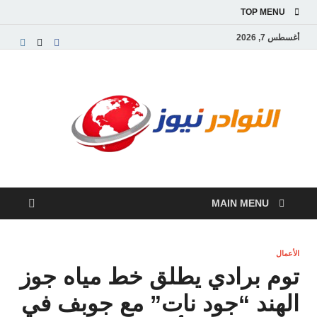
TOP MENU
أغسطس 7, 2026
النو
موقع
إخباري
نيوز
عربي
مستقل
ينقل
آخر
الأخبار
MAIN MENU
والتقارير
من
العالم
العربي
الأعمال
والعالمي
توم برادي يطلق خط مياه جوز
الهند “جود نات” مع جوبف في