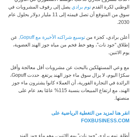
الوطني لكرة القدم
توم برادي
يصل إلى رفوف المشروبات في
سوق من المتوقع أن تصل قيمته إلى 11 مليار دولار بحلول عام
2030.
أعلن برادي، كجزء من
توسيع شراكته الأخيرة مع Gopuff,
عن
إطلاق “جود نات”، وهو خط فخم من مياه جوز الهند العضوية،
يوم الاثنين.
مع وعي المستهلكين بالبحث عن مشروبات أقل معالجة وأقل
سكرًا اليوم، لا يزال سوق ماء جوز الهند يرتفع. حددت Gopuff،
الرائدة في التجارة الفورية، أن العملاء كانوا يشترون ماء جوز
الهند، مع ارتفاع المبيعات بنسبة 115% عامًا بعد عام على
منصتها.
انقر هنا لمزيد من التغطية الرياضية على
FOXBUSINESS.COM
أطلق توم برادي “جود نات” يوم الاثنين، وهو ماء جوز الهند