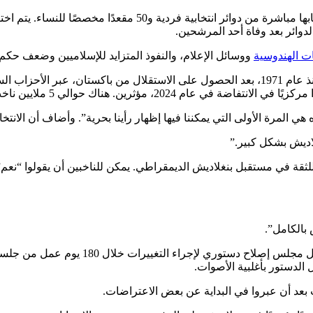
، بما في ذلك 300 مقعد يتم انتخابها مباشرة من دوائر 
لدوائر بعد وفاة أحد المرشحين.
ت الهندوسية
ووسائل الإعلام، والنفوذ المتزايد للإسلاميين وضعف حكم 
قد تعيد تشكيل استقرار بنغلاديش الداخلي، البلد الذي شهدت تاريخه منذ عام 1971، بعد الحصول على ا
عام 2024، مؤثرين. هناك حوالي 5 ملايين ناخب لأول مرة مؤهلون.
لاديش بشكل كبير.”
 للثقة في مستقبل بنغلاديش الديمقراطي. يمكن للناخبين أن يقولوا “نع
 بالكامل”.
إذا أيدت أغلبية الناخبين الاستفتاء، يمكن لل
 الدستور بأغلبية الأصوات.