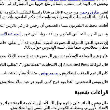
وتعيش في الهند في المنفى، بينما تم منع حزبها من المشاركة في الانت
يُعتبر
طارق رحمن
من حزب BNP مرشحًا رئيسيًا لتشكيل الحكومة القادمة. هو ابن رئيسة الوزراء السابقة
بإعادة بناء المؤسسات الديمقراطية، واستعادة حكم القانون، وإنعاش ال
أفادت محطات التلفزيون مساء الخميس أن رحمن فاز في دائرتين انت
يتحدى الحزب التحالفي المكون من 11 حزبًا، الذي تقوده
الجماعة الإسل
إن صعود النفوذ المتزايد للمجموعة الدينية التقليدية قد أثار القلق، خاص
سكان بنغلاديش، بينما تمثل نسبة الهندوس حوالي 8%.
عبّر زعيم الجماعة الإسلامية شفيق الرحمن عن تفاؤله بعد الإدلاء بصوت
قال للوكالة Associated Press إن الانتخابات “نقطة تحول”. “يطلب الناس التغيير. يرغبون في التغيير. نحن أيضًا نرغب في التغيير.”
كان الزعيم المؤقت لبنغلاديش،
محمد يونس
، متفائلًا بشأن الانتخابات.
قال يونس للصحفيين: “هذا يوم فرح كبير. اليوم هو عيد ميلاد بنغلاديش 
قراءات شعبية
الاتحاد الأوروبي ومنظمة الكومنولث، التي تنتمي إليها بنغلاديش.