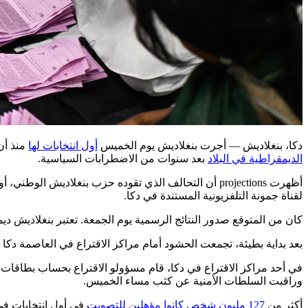
دكا، بنغلاديش —
أجرت بنغلاديش يوم الخميس
أول انتخابات لها
منذ أ
الديمقراطية في البلاد
بعد سنوات من الاضطرابات السياسية.
لقناة جمونة التلفزيونية المستندة في دكا.
كان من المتوقع صدور النتائج الرسمية يوم الجمعة. تعتبر بنغلاديش ديمقراطية برلمانية يُنتخب في
بعد بداية بطيئة، تجمعت الحشود أمام مراكز الاقتراع في العاصمة دكا وفي أماكن أخرى لاحقًا خلال اليو
في أحد مراكز الاقتراع في دكا، قام مسؤولو الاقتراع بحساب بطاقات ال
وراقبت السلطات الأمنية عن كثب مساء الخميس.
أكثر من
127 مليون شخص كانوا مؤهلين للتصويت
في أول انتخابات في 