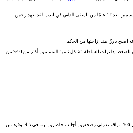
وعاد إلى بنغلاديش في ديسمبر، بعد 17 عامًا من المنفى الذاتي في لندن. لقد تعهد رحمن
، من أن الحريات الاجتماعية قد تتعرض للضغط إذا تولت السلطة. تشكل نسبة المسلمين أكثر من 90% من
قال يونس، الحائز على جائزة نوبل للسلام، إن الحكومة المؤقتة ملتزمة بإجراء انتخابات نزيهة وشفافة. كجزء من هذه الجهود، كان هناك حوالي 500 مراقب دولي وصحفيين أجانب حاضرين، بما في ذلك وفود من