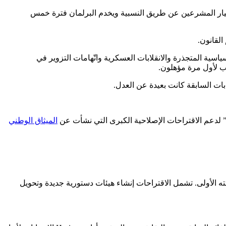
انتخابية فردية و50 مقعدًا مخصصًا للنساء. يتم اختيار المشرعين عن طريق النسبية ويخدم البرلمان فترة خمس
القانون.
لاستقلال من باكستان، عبر الأحزاب السياسية المتجذرة والانقلابات العسكرية واتّهامات التزوير في
م” لدعم الاقتراحات الإصلاحية الكبرى التي نشأت عن
الميثاق الوطني
برلمان المنتخب حديثًا تشكيل مجلس إصلاح دستوري لإجراء التغييرات خلال 180 يوم عمل من جلسته الأولى. تشمل الاقتراحات إنشاء هيئات دستورية جديدة وتحويل