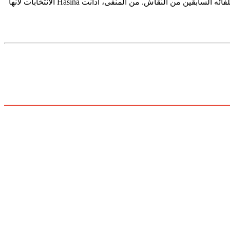
استُبعد حزب Awami League الذي تنتمي إليه Hasina – والذي لا يزال حزبًا رئيسيًا في بنغلاديش على الرغم من منعه من الانتخابات – وبعض حلفائه السابقين من النقاش. من المنفى، أدانت Hasina الانتخابات لأنها