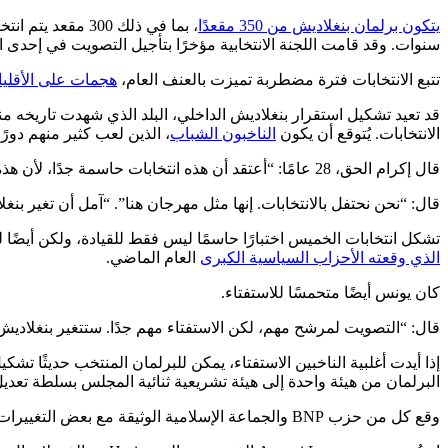
يتكون برلمان بنغلاديش من 350 مقعدًا
سنوات. وقد قامت اللجنة الانتخابية مؤخرًا بتأجيل التصويت في إحدى ا
تتبع الانتخابات فترة مضطربة تميزت بالعنف العام،
هجمات على الأقليا
الانتخابات. يُتوقع أن يكون
الناخبون الشباب
، الذين لعب كثير منهم دورًا مركزيًا في الانتفاضة في 
قال إكرام الحق، 28 عامًا: “أعتقد أن هذه انتخابات حاسمة جدًا، لأن هذه هي المرة الأولى التي يمكننا فيها إظهار رأينا بحرية”. وأضاف أن الانتخابات السابقة كانت بعيدة عن العدل.
قال: “نحن نحتفل بالانتخابات. إنها مثل مهرجان هنا”. “آمل أن تغير بنغ
تشكل انتخابات الخميس اختبارًا حاسمًا ليس فقط للقيادة، ولكن أيضًا
الذي وقعته الأحزاب السياسية الكبرى
العام الماضي.
كان يونس أيضًا متحمسًا للاستفتاء.
قال: “التصويت لمرشح مهم، لكن الاستفتاء مهم جدًا. ستتغير بنغلاديش
البرلمان من هيئة واحدة إلى هيئة تشريعية ثنائية المجلس بسلطة تعديل
وقع كل من حزب BNP والجماعة الإسلامية الوثيقة مع بعض التغييرات بعد أن عبروا في البداية عن بعض الاعتراضات.