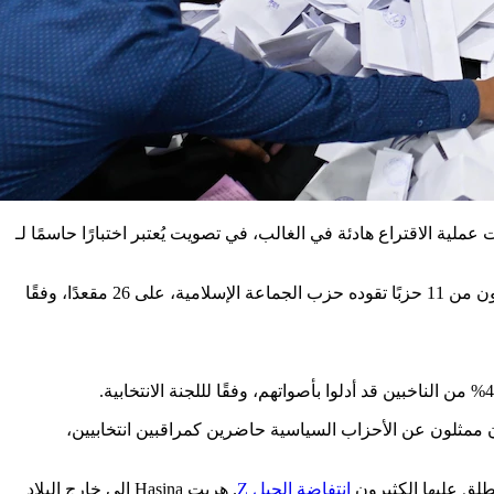
ت عملية الاقتراع هادئة في الغالب، في تصويت يُعتبر اختبارًا حاسمًا لـ
أظهرت projections أن التحالف الذي تقوده حزب بنغلاديش الوطني، أو BNP، تصدر بـ 85 مقعدًا، بينما حصل منافسه الرئيسي، وهو تحالف مكون من 11 حزبًا تقوده حزب الجماعة الإسلامية، على 26 مقعدًا، وفقًا
ان ممثلون عن الأحزاب السياسية حاضرين كمراقبين انتخابيين،
طلق عليها الكثيرون
انتفاضة الجيل Z
. هربت Hasina إلى خارج البلاد