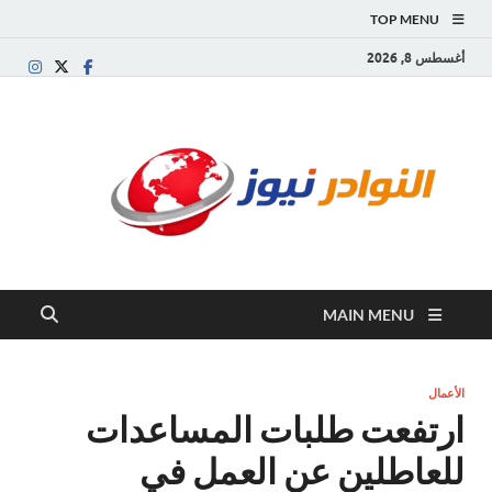
TOP MENU
أغسطس 8, 2026
النو
موقع
إخباري
نيوز
عربي
مستقل
ينقل آخر
الأخبار
والتقارير
MAIN MENU
من
العالم
العربي
والعالمي
الأعمال
ارتفعت طلبات المساعدات
للعاطلين عن العمل في