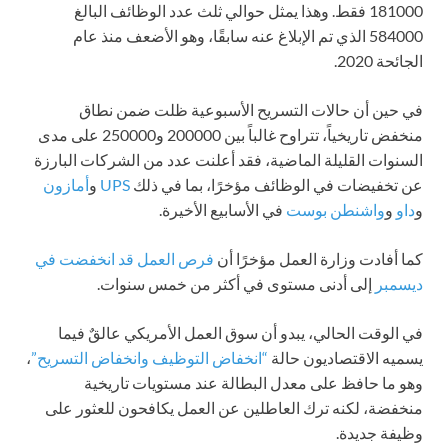
181000 فقط. وهذا يمثل حوالي ثلث عدد الوظائف البالغ
584000 الذي تم الإبلاغ عنه سابقًا، وهو الأضعف منذ عام
الجائحة 2020.
في حين أن حالات التسريح الأسبوعية ظلت ضمن نطاق
منخفض تاريخياً، تتراوح غالباً بين 200000 و250000 على مدى
السنوات القليلة الماضية، فقد أعلنت عدد من الشركات البارزة
عن تخفيضات في الوظائف مؤخرًا، بما في ذلك
UPS
و
أمازون
و
داو
و
واشنطن بوست
في الأسابيع الأخيرة.
كما أفادت وزارة العمل مؤخرًا أن
فرص العمل قد انخفضت في
ديسمبر
إلى أدنى مستوى في أكثر من خمس سنوات.
في الوقت الحالي، يبدو أن سوق العمل الأمريكي عالقٌ فيما
يسميه الاقتصاديون حالة
“انخفاض التوظيف وانخفاض التسريح”
،
وهو ما حافظ على معدل البطالة عند مستويات تاريخية
منخفضة، لكنه ترك العاطلين عن العمل يكافحون للعثور على
وظيفة جديدة.