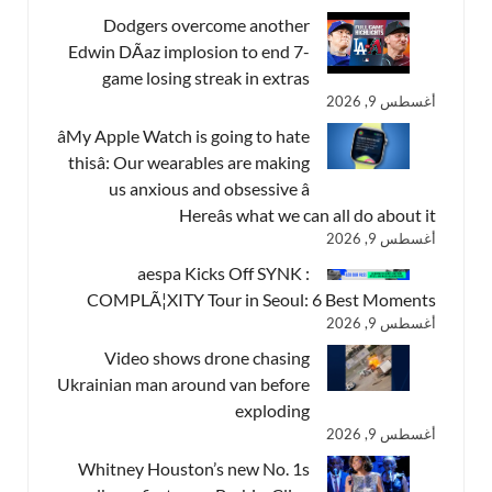
Dodgers overcome another
Edwin DÃ­az implosion to end 7-
game losing streak in extras
أغسطس 9, 2026
âMy Apple Watch is going to hate
thisâ: Our wearables are making
us anxious and obsessive â
Hereâs what we can all do about it
أغسطس 9, 2026
aespa Kicks Off SYNK :
COMPLÃ¦XITY Tour in Seoul: 6 Best Moments
أغسطس 9, 2026
Video shows drone chasing
Ukrainian man around van before
exploding
أغسطس 9, 2026
Whitney Houston’s new No. 1s