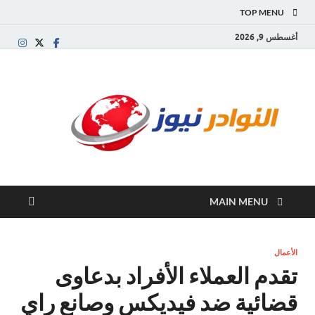
TOP MENU
أغسطس 9, 2026
النو
موقع
إخباري
نيوز
عربي
مستقل
ينقل آخر
الأخبار
والتقارير
MAIN MENU
من
العالم
العربي
والعالمي
الأعمال
تقدم العملاء الأفراد بدعاوى
قضائية ضد فيديكس وصانع راي