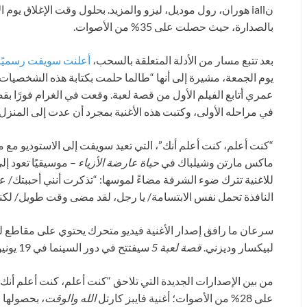
نiall هوران، رول موديل، ليزو والمزيد. بحلول وقت الإغلاق ي
بالصدارة، حيث حصلت على 35% من الأصوات.
بعد تتبع مسار من الأدلة المتعلقة بالسحب،
أعلنت سويفت رسميًا
يوم الجمعة، مشيرة إلى أنها “طالما حلمت بكتابة هذه الشخصيات 
في مراحله الأولى، وكتبت هذه الأغنية بمجرد أن عدت إلى المنزل
“كنت أعلم، كنت أعلم أنك”، التي تعيد سويفت إلى الاستوديو مع مت
ماكس مارتن وشيلباك في
حياة عارضة الأزياء
– موسيقيًا تعود إ
للاغنية تترك ضوء الشرفة مضاءً لموسها: “تذكرت أنني أحببتك/ عد
النافذة تحمل نفس الابتسامة/ يا رجل، لقد مضى وقت طويل/ لكن
سرعان ما رافق إصدار الأغنية فيديو متحرك يحتوي على مقاطع 
لبيكسار وديزني.
قصة لعبة 5
سيفتتح في دور السينما في 19 يونيو.
من بين الإصدارات الجديدة التي تلاحق “كنت أعلم، كنت أعلم أنك” 
على 28% من الأصوات؛ أغنية فايبز كارتل
الله والوقت
، بحصولها على 18% من الأصوات، وأغ