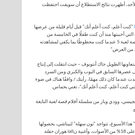
وم الأحد، أظهرت نتائج الاستطلاع أن سويفت احتفظت
“كنت أعلم، كنت أعلم أنك” قبل أيام قليلة من عرضها
التي أحببتها منذ أن كنت طفلًا في الخامسة من
عمري أتابع الفيلم الأول من قصة لعبة. وقعت في الغرام فورًا بقصة لعبة 5 عندما كنت محظوظًا بما يكفي لمشاهدته
 من العرض.”
عاونها الطويل جاك أنتونوف – حيث انتقلت إلى إنتاج
لى عصرها السابق في البوب والكنري ومن السرد
ت عندما كان ذلك مهمًا، رأيتك / واقفًا هناك في ضوء
ني كنت أعلم، كنت أعلم أنك”، تغني بحماس.
لجيسي، وودي وباز من سلسلة أفلام
قصة لعبة
التابعة
هذا الأسبوع، تتواجد “تون سهلة” لتيناشي، بحصولها
نية نiall هوران
حفلة