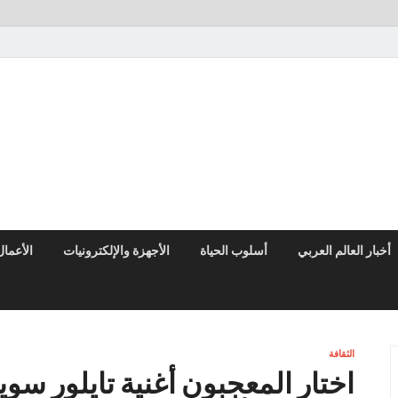
النوادر نيوز
موقع إخباري عربي مستقل ينقل آخر الأخبار والتقارير من العالم العربي وا
أخبار العالم العربي
أسلوب الحياة
الأجهزة والإلكترونيات
الأعمال
الثقافة
اختار المعجبون أغنية تايلور سوي