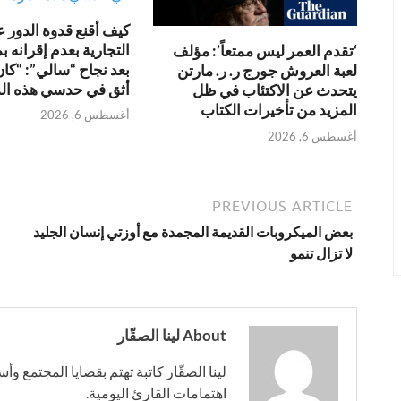
كيف أقنع قدوة الدور ع
التجارية بعدم إقرانه ب
‘تقدم العمر ليس ممتعاً’: مؤلف
بعد نجاح “سالي”: “كا
لعبة العروش جورج ر. ر. مارتن
أثق في حدسي هذه ال
يتحدث عن الاكتئاب في ظل
المزيد من تأخيرات الكتاب
أغسطس 6, 2026
أغسطس 6, 2026
PREVIOUS ARTICLE
بعض الميكروبات القديمة المجمدة مع أوزتي إنسان الجليد
لا تزال تنمو
About لينا الصقّار
لينا الصقّار كاتبة تهتم بقضايا المجتمع وأ
اهتمامات القارئ اليومية.