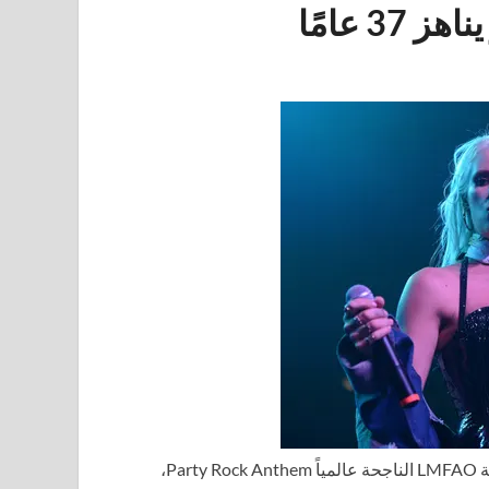
لورين بينيت، عضو في فرقة الفتيات G.R.L. وفنانة ضيف في أغنية LMFAO الناجحة عالمياً Party Rock Anthem،