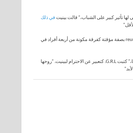
لها تأثير كبير على الشباب،” قالت بينيت
في ذلك
أقل.”
استمرت G.R.L. في أداء العروض الحية بين الحين والآخر وت reunite بصفة مؤقتة كفرقة مكونة من أربعة أفراد في
“سنظل إلى الأبد نعتز بالحب والضحك والذكريات التي أعطتنا إياها،” كتبت G.R.L. كتعبير عن الاحترام لبينيت. “روحها
بد.”