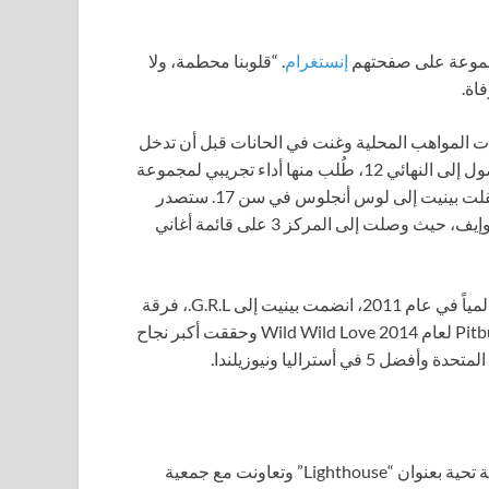
لمجموعة على صفحتهم
إنستغرام
. “قلوبنا محطمة، ولا
فاة.
ت المواهب المحلية وغنت في الحانات قبل أن تدخل
برنامج X Factor كمراهقة. بعد أن تم إرسالها إلى المنزل بعد الوصول إلى النهائي 12، طُلب منها أداء تجريبي لمجموعة
فتيات جديدة تُدعى Paradiso Girls. بعد انضمامها إلى الفرقة، انتقلت بينيت إلى لوس أنجلوس في سن 17. ستصدر
التي تضم ليلي جون وإيف، حيث وصلت إلى المركز 3 على قائمة أغاني
بعد أن أصبحت أغنية Party Rock Anthem مع LMFAO ناجحة عالمياً في عام 2011، انضمت بينيت إلى G.R.L.، فرقة
مكونة من خمس نساء. ظهرت المجموعة في الأغنية المنفردة Pitbull لعام 2014 Wild Wild Love وحققت أكبر نجاح
بعد وفاة العضوة سيمون باتل في عام 2014، أصدرت الفرقة أغنية تحية بعنوان “Lighthouse” وتعاونت مع جمعية