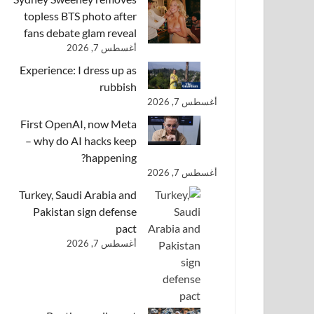
topless BTS photo after
fans debate glam reveal
أغسطس 7, 2026
Experience: I dress up as
rubbish
أغسطس 7, 2026
First OpenAI, now Meta
– why do AI hacks keep
happening?
أغسطس 7, 2026
Turkey, Saudi Arabia and
Pakistan sign defense
pact
أغسطس 7, 2026