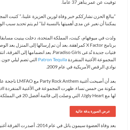
توفيت عن عمر يناهز 37 عاماً.
“ببالغ الحزن نشارككم خبر وفاة لورين العزيزة علينا،” كتبت ا
يمكننا أن نعبر عن مدى أهميتها بالنسبة لنا.” لم يتم تحديد سبب الو
ولدت في ميوفهام، كينت، المملكة المتحدة، دخلت بينيت مسابقا
المجموعة الأغنية المنفردة
Patron Tequila
نوادي الرقص الأمريكية في عام 2009.
لها مع Ugly Heart، التي وصلت إلى قائمة أفضل 20 في المملكة المتحدة وأفضل 5 في أستراليا ونيوزيلندا.
عرض الصورة بدقة عالية