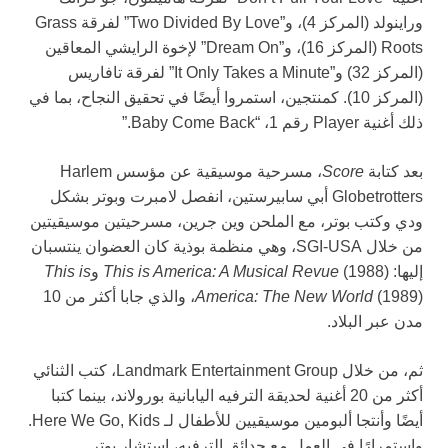
وراينولد (المركز 4)، و”Two Divided By Love” لفرقة Grass
Roots (المركز 16)، و”Dream On” لإخوة الرايشي المعاقين
(المركز 32) و”It Only Takes a Minute” لفرقة تافاريس
(المركز 10). كمنتجين، استمروا أيضًا في تحقيق النجاح، بما في
ذلك أغنية Player رقم 1، “Baby Come Back.”
بعد كتابة
Score
، مسرحية موسيقية عن مؤسس Harlem
Globetrotters أبي سابيرستين، انفصل لامبرت وبوتر بشكل
ودي وكتب بوتر، مع الملحن وين جرين، مسرحيتين موسيقيتين
من خلال SGI-USA، وهي منظمة بوذية كان العضوان ينتسبان
إليها:
(1988) و
This is America: A Musical Revue
This is
America: The New World
(1989)، والذي جابا أكثر من 10
مدن عبر البلاد.
ثم، من خلال Landmark Entertainment Group، كتب الثنائي
أكثر من 20 أغنية لحديقة الترفيه اليابانية بورولاند، بينما كتبا
أيضًا وأنتجا ألبومين موسيقيين للأطفال لـ Here We Go, Kids.
واستمرارًا في العمل مع حدائق الترفيه، استشار بوتر