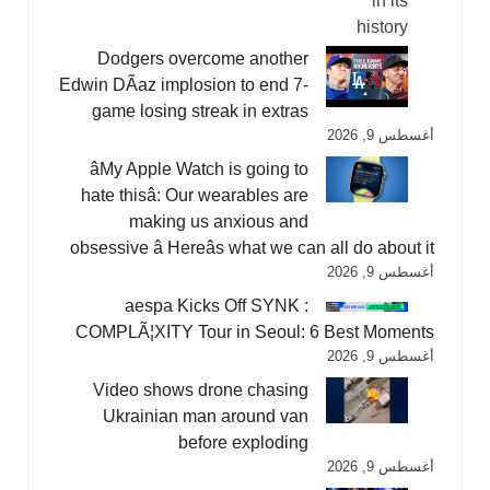
Dodgers overcome another
Edwin DÃ­az implosion to end 7-
game losing streak in extras
أغسطس 9, 2026
âMy Apple Watch is going to
hate thisâ: Our wearables are
making us anxious and
obsessive â Hereâs what we can all do about it
أغسطس 9, 2026
aespa Kicks Off SYNK :
COMPLÃ¦XITY Tour in Seoul: 6 Best Moments
أغسطس 9, 2026
Video shows drone chasing
Ukrainian man around van
before exploding
أغسطس 9, 2026