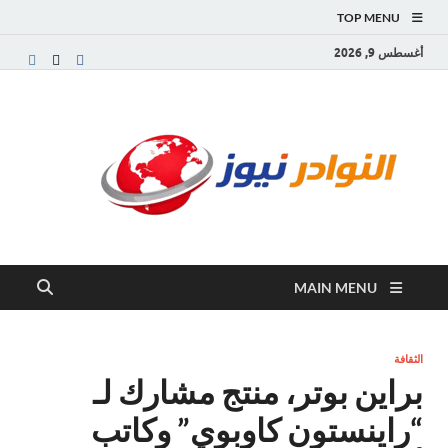
TOP MENU
أغسطس 9, 2026
النو
موقع
إخباري
نيوز
عربي
مستقل
ينقل
آخر
الأخبار
MAIN MENU
والتقارير
من
العالم
العربي
الثقافة
والعالمي
براين بوتر، منتج مشارك لـ
“راينستون كاوبوي” وكاتب