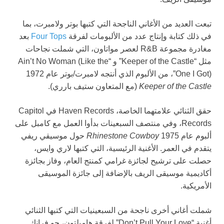
تبعت العديد من الأغاني الناجحة التي كتبها بوتر ولامبرت، بما
في ذلك كتابة وإنتاج عدد من الألبومات لفرقة
Four Tops
بعد
مغادرة مجموعة R&B لعصر مواتاون، التي شملت نجاحات
مثل “Keeper of the Castle” و “Ain’t No Woman (Like the
One I Got)”، من الألبوم الذي أنتجه لامبرت/بوتر عام 1972
Keeper of the Castle
(مع المتعاون ستيف بارري).
حقق الثنائي علامتهما الخاصة، Haven Records في Capitol
Records، وفي منتصف السبعينات بدأوا العمل مع كامبل على
ألبوم عام 1975
Rhinestone Cowboy
حول موسيقي ريفي
يتقدم في العمر. الأغنية الرئيسية، التي كتبها لاري وايس،
حصلت على ترشيح لجائزة غرامي كمنتج العام، وفاز بجائزة
أكاديمية موسيقى الريف بالإضافة إلى جائزة الموسيقى
الأمريكية.
شملت أغاني أخرى ناجحة من السبعينيات التي كتبها الثنائي
أغنية “Don’t Pull Your Love” لفرقة هاميلتون، جو فرانك