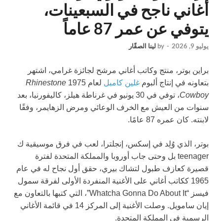
أغاني ناجح في السبعينات،
يتوفي عن عمر 87 عاماً
يوليو 9, 2026
-
by
لينا الصقّار
براين بوتر، منتج وكاتب أغاني مرشح لجائزة غرامي، اشتهر
بتعاونه في إنتاج ألبوم
غلين كامبل
لعام 1975
Rhinestone
Cowboy
، توفي في 30 يونيو في غرناطة هيلز، كاليفورنيا، بعد
سنوات من العيش مع الخرف الوعائي ومرض الزهايمر، وفقًا
لابنته. كان عمره 87 عامًا.
بوتر، الذي وُلِد في إسكس، إنجلترا، لعب في فرق موسيقية ك
teenager بل وحتى جاب أوروبا والمملكة المتحدة لفترة
قصيرة كعازف طبول لتشاك بيري، حقق أول نجاح له في عام
1965 ككاتب أغاني على الأغنية المنفردة الأولى لفرقة سمول
فيسز “Whatcha Gonna Do About It”، التي كتبها بالتعاون مع
إيان سامويل. وصلت الأغنية إلى المركز 14 في قائمة الأغاني
الرسمية في المملكة المتحدة.