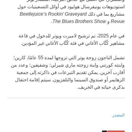
استوديوهات يونيفرسال هوليود في أوائل التسعينيات حول
مشاريع بما في ذلك
Beetlejuice’s Rockin’ Graveyard
Revue
و
The Blues Brothers Show
.
في عام 2025، تم ترشيح لامبرت وبوتر للدخول في قاعة
مشاهير كُتَّاب الأغاني في فئة كُتَّاب الأغاني غير المؤدين.
تشمل الناجون زوجة بوتر التي تزوجها لمدة 55 عامًا، كارين؛
وابنته كورتني وابنة زوجته ماري شيرلي؛ وشقيقين؛ وعدد من
أقارب آخرين. يمكن تقديم التبرعات في ذاكرته إلى جمعية
الزهايمر أو صندوق السينما والتلفزيون. سيتم إقامة احتفال
بذكرى حياته في الخريف.
المصدر