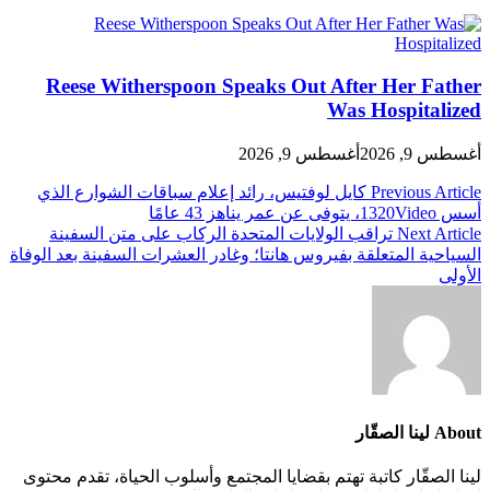
Reese Witherspoon Speaks Out After Her Father
Was Hospitalized
أغسطس 9, 2026
أغسطس 9, 2026
تصفّح
Previous Article
كايل لوفتيس، رائد إعلام سباقات الشوارع الذي
أسس 1320Video، يتوفى عن عمر يناهز 43 عامًا
المقالات
Next Article
تراقب الولايات المتحدة الركاب على متن السفينة
السياحية المتعلقة بفيروس هانتا؛ وغادر العشرات السفينة بعد الوفاة
الأولى
About لينا الصقّار
لينا الصقّار كاتبة تهتم بقضايا المجتمع وأسلوب الحياة، تقدم محتوى