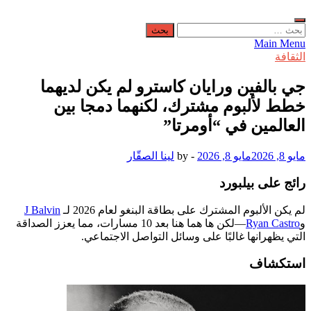
البحث
عن:
Main Menu
الثقافة
جي بالفين ورايان كاسترو لم يكن لديهما
خطط لألبوم مشترك، لكنهما دمجا بين
العالمين في “أومرتا”
مايو 8, 2026
مايو 8, 2026
-
by
لينا الصقّار
رائج على بيلبورد
لم يكن الألبوم المشترك على بطاقة البنغو لعام 2026 لـ
J Balvin
و
Ryan Castro
—لكن ها هما هنا بعد 10 مسارات، مما يعزز الصداقة
التي يظهرانها غالبًا على وسائل التواصل الاجتماعي.
استكشاف