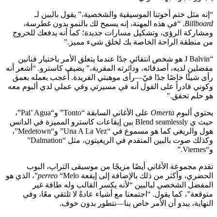
“إنه مثل ختم أخوتنا الموسيقية والشخصية،” يقول بالبين لـ
Billboard
. “في هذه المهنة، إنه يسمح لك بالنمو بدون غطرسة،
ومشاركة الرؤى، وتشكيل مسارات جديدة؛ كما أنه يدفعك للخروج
من منطقة الراحة الخاصة بك لخلق شيء مميز.”
“J Balvin هو شخص انتقائي جدًا عندما يتعلق الأمر باختيار فنانين
مفضلين لديه، أصدقائه، ودائرته المقربة،” يضيف كاسترو. “أشعر أنه
رأى شيئًا خاصًا جدًا فيّ—رأى موهبتي الفريدة. أُعجب بعمله بعمق
وكوني قادراً على القول أنه في مسيرتي وفي عملي لدي ألبوم معه
هو حلم تحقق.”
يحتوي ألبوم
Omerta
على الأغاني السابقة “Tonto” و“Pal’ Agua”،
حيث ي Blend seamlessly بين إيقاعات كاسترو المميزة في الدانس
هول والريغي كما هو مسموع في “Una A La Vez” و“Medetown”،
وكذلك صوت بالبين المتقدم في الريغيتون، مثل “Dalmation”
و“Viernes.”
تقدم مجموعة الأغاني أيضًا مزيجًا من موسيقى التراپ، البوب
الحضري، وأكثر من ذلك بالإضافة إلى إيقعة
perreo
“Melo”، الذي هو
المفضل الشخصي لبالبين “لأنه يكسر القالب وله طاقة غير
متوقعة”، كما يقول. “اجتمعنا مع أشياء عادةً لا تلتقي معًا، وفي
النهاية، يبدو أن الأمر خاص بنا—نتطور بدون خوف.