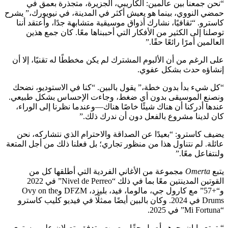
“نحن جمعنا بين عالمين: الكاريبي، الجزيرة، متجذرة بعمق في
حمضي النووي، بينما هو يعيش أكثر في المدينة، في نيويورك،” يشرح
كاسترو. “ثقافيًا، نشارك أذواق موسيقية متشابهة جدًا، وأعتقد أننا
توصلنا إلى الكثير من الأفكار التي أحببناها معًا. كان جمع هذين
العالمين أمرًا رائعًا حقًا.”
على الرغم من أن الألبوم المشترك لم يكن مخططًا له تقنيًا، إلا أن
إنشاؤه حدث بشكل عفوي.
“كل شيء بدأ بدون خطة،” يقول بالبين. “كنا في الاستوديو، نضحك
ونصنع الموسيقى بدون أي ضغط، وجاءت الإحساس بشكل طبيعي.
عندها أدركنا أن هناك شيئًا خاصًا هناك—وعندما نظرنا إلى الوراء،
كان لدينا مشروع بالفعل دون أن ندرك ذلك.”
يضيف كاسترو: “بعيدًا عن الصداقة والاحترام الذي نتشاركه، نحن
عائلة. لم نتناول هذا من منظور تجاري؛ بل فعلنا ذلك من أجل المتعة
ولنتفاعل معًا.”
يتبع
Omerta
مجموعة من الأغاني الفردية التي أطلقها كل من
القوتين المدينتين معًا بما في ذلك “Nivel de Perreo” في 2022
و“+57” مع كارول جي، مالوما، فيد، بليزد، DFZM وOvy on the
Drums في 2024. وكان بالبين أيضًا ممثلًا في فيديو كليب كاسترو
“Mi Fortuna” في 2025.
“يتمتع رايان بجوهر أصيل حقًا—صوت وتدفق يتصلان على مستوى