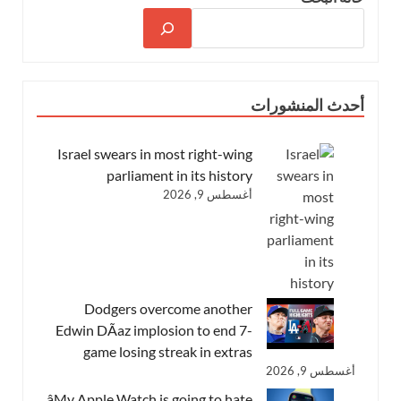
أحدث المنشورات
Israel swears in most right-wing
parliament in its history
أغسطس 9, 2026
Dodgers overcome another
Edwin DÃ­az implosion to end 7-
game losing streak in extras
أغسطس 9, 2026
âMy Apple Watch is going to hate