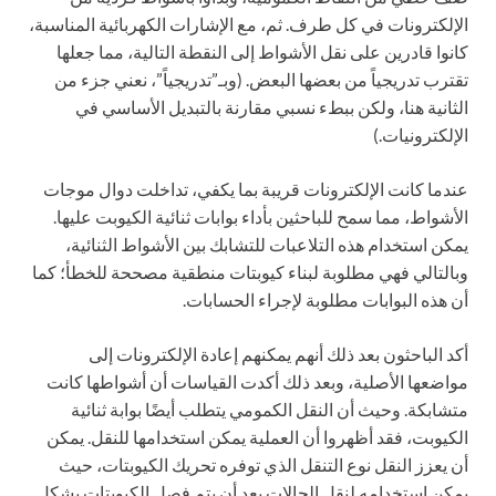
الإلكترونات في كل طرف. ثم، مع الإشارات الكهربائية المناسبة،
كانوا قادرين على نقل الأشواط إلى النقطة التالية، مما جعلها
تقترب تدريجياً من بعضها البعض. (وبـ”تدريجياً”، نعني جزء من
الثانية هنا، ولكن ببطء نسبي مقارنة بالتبديل الأساسي في
الإلكترونيات.)
عندما كانت الإلكترونات قريبة بما يكفي، تداخلت دوال موجات
الأشواط، مما سمح للباحثين بأداء بوابات ثنائية الكيوبت عليها.
يمكن استخدام هذه التلاعبات للتشابك بين الأشواط الثنائية،
وبالتالي فهي مطلوبة لبناء كيوبتات منطقية مصححة للخطأ؛ كما
أن هذه البوابات مطلوبة لإجراء الحسابات.
أكد الباحثون بعد ذلك أنهم يمكنهم إعادة الإلكترونات إلى
مواضعها الأصلية، وبعد ذلك أكدت القياسات أن أشواطها كانت
متشابكة. وحيث أن النقل الكمومي يتطلب أيضًا بوابة ثنائية
الكيوبت، فقد أظهروا أن العملية يمكن استخدامها للنقل. يمكن
أن يعزز النقل نوع التنقل الذي توفره تحريك الكيوبتات، حيث
يمكن استخدامه لنقل الحالات بعد أن يتم فصل الكيوبتات بشكل