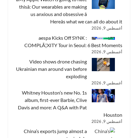
thisâ: Our wearables are making
us anxious and obsessive â
Hereâs what we can all do about it
أغسطس 9, 2026
aespa Kicks Off SYNK :
COMPLÃ¦XITY Tour in Seoul: 6 Best Moments
أغسطس 9, 2026
Video shows drone chasing
Ukrainian man around van before
exploding
أغسطس 9, 2026
Whitney Houston’s new No. 1s
album, first-ever Barbie, Clive
Davis and more: A Q&A with Pat
Houston
أغسطس 9, 2026
China’s exports jump almost a