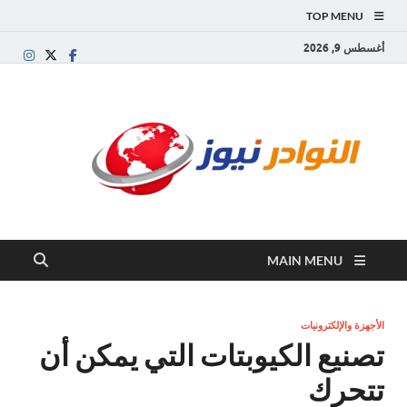
TOP MENU
أغسطس 9, 2026
النو
موقع
إخباري
نيوز
عربي
مستقل
ينقل آخر
الأخبار
والتقارير
MAIN MENU
من
العالم
العربي
والعالمي
الأجهزة والإلكترونيات
تصنيع الكيوبتات التي يمكن أن
تتحرك