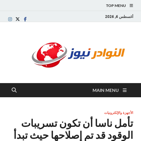
TOP MENU
أغسطس 6, 2026
النو
موقع
إخباري
نيوز
عربي
مستقل
ينقل آخر
الأخبار
والتقارير
MAIN MENU
من
العالم
العربي
والعالمي
الأجهزة والإلكترونيات
تأمل ناسا أن تكون تسريبات
الوقود قد تم إصلاحها حيث تبدأ