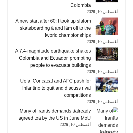
Colombia
أغسطس 10, 2026
A new start after 60: I took up slalom
skateboarding â and Iâm off to the
world championships!
أغسطس 10, 2026
A 7.4-magnitude earthquake shakes
Colombia and Ecuador, prompting
people to evacuate buildings
أغسطس 10, 2026
Uefa, Concacaf and AFC push for
Infantino to quit and discuss rival
competitions
أغسطس 10, 2026
Many of Iranâs demands âalready
agreed toâ by the US in June MoU
أغسطس 10, 2026