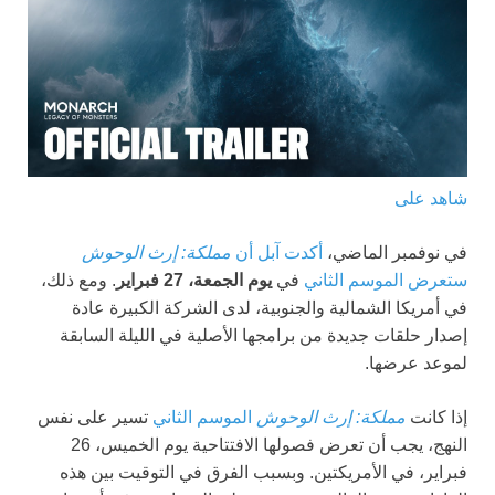
شاهد على
في نوفمبر الماضي،
أكدت آبل أن
مملكة: إرث الوحوش
ستعرض الموسم الثاني
في
يوم الجمعة، 27 فبراير
. ومع ذلك،
في أمريكا الشمالية والجنوبية، لدى الشركة الكبيرة عادة
إصدار حلقات جديدة من برامجها الأصلية في الليلة السابقة
لموعد عرضها.
إذا كانت
مملكة: إرث الوحوش
الموسم الثاني
تسير على نفس
النهج، يجب أن تعرض فصولها الافتتاحية يوم الخميس، 26
فبراير، في الأمريكتين. وبسبب الفرق في التوقيت بين هذه