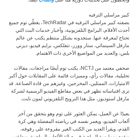
كبير مراسلي الترفيه
بصفته كبير مراسلي الترفيه في TechRadar، يغطّي توم جميع
أحدث الأفلام، البرامج التلفزيونية، وأخبار خدمات البث التي
تحتاج لمعرفة عنها. ستجدونه بشكل منتظم يكتب عن عالم
مارفل السينمائي، ستار وورز، نتفلكس، برايم فيديو، ديزني
بلس، والعديد من المواضيع الأخرى ذات الاهتمام.
صحفي معتمد من NCTJ، يكتب توم أيضًا مراجعات، مقالات
تحليلية، مقالات رأي، ومميزات قائمة على المقابلات حول أكبر
الامتيازات، الممثلين، المخرجين، وغيرهم من قادة الصناعة. قد
ترى اقتباساته تظهر في بعض مقاطع الفيديو الرسمية لشركة
مارفل استوديوز، مثل هذا
الترويج التلفزيوني لمون نايت
.
بعيدًا عن العمل، يمكن العثور على توم وهو يتحقق من آخر
ألعاب الفيديو، ويغمر نفسه في رياضته المفضلة وهي كرة
القدم، ويقرأ العديد من الكتب الغير مقروءة على رفوفه،
ويقوم بممارسة الرياضة في صالة الألعاب الرياضية، ويداعب