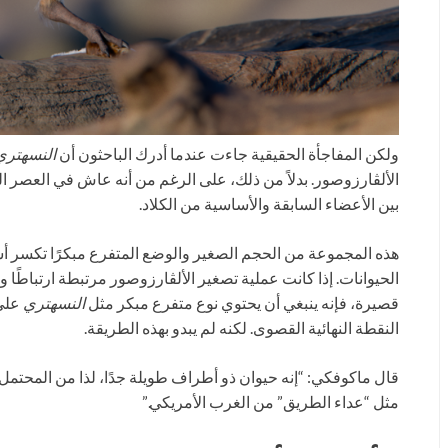
ولكن المفاجأة الحقيقية جاءت عندما أدرك الباحثون أن
النسهتري
الألڤارزوصور. بدلاً من ذلك، على الرغم من أنه عاش في العصر الطب
بين الأعضاء السابقة والأساسية من الكلاد.
هذه المجموعة من الحجم الصغير والوضع المتفرع مبكرًا تكسر أ
الحيوانات. إذا كانت عملية تصغير الألڤارزوصور مرتبطة ارتباطًا
قصيرة، فإنه ينبغي أن يحتوي نوع متفرع مبكر مثل
النسهتري
على 
النقطة النهائية القصوى. لكنه لم يبدو بهذه الطريقة.
قال ماكوفكي: “إنه حيوان ذو أطراف طويلة جدًا، لذا من المحتمل أ
مثل “عداء الطريق” من الغرب الأمريكي.”