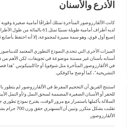
الأذرع والأسنان
كانت الألڤارزوصور المتأخرة تمتلك أطرافًا أمامية صغيرة وقو
لديه أطراف أمامية طويلة نسبيًا تمثل 
إصبع أول قوي، وهو سمة مميزة لمجموعة، إلا أنه احتفظ بأصابع ثا
الميزات الأخرى التي تتحدى النموذج التطوري المعتمد للديناص
أسنانه بأسنان غير مسننة موضوعة في تجويفات، لكن الأهم من ذل
في الألڤارزوصور المتأخرة مثل
شوفويا
أو
جاكلينيكوس
. “هذا ف
التشريحية”، كما أوضح ماكوفكي.
استنتج الفريق أن التحجيم المفرط في الألڤارزوصور لم يتطور بال
للحفر أو الأسنان الصغيرة المصممة لسحق النمل و/أو النمل الأبيض
السلالة بأكملها باستمرار مع مرور الوقت، يقترح نموذج تطوري 
تقلبت بشكل متكرر. وتبين أن
النسهتري
حقق وزن 00
الألڤارزوصور.