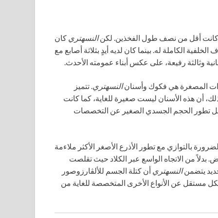
ية كانت أقل من نصف طول الفخذين. لكن
النسهتري
كان
61 بالمائة من طول الأطراف الخلفية الكاملة له. بينما كان لديه أيدٍ بثلاثة أصابع مع
نية وثالثة رفيعة، على عكس أبناء عمومته الأحدث.
ورات المصغرة هي فكوك وأسنان
النسهتري
. تتميز
ك، أن هذه الأسنان ليست صغيرة للغاية، كما كانت
صل تطور الحجم الجسدي الصغير عن التخصصات
ضرورة بالتوازي مع تطور الأذرع الأصغر الأكثر ملاءمة
. بدلاً من الاتجاه الواسع عبر الكلاد حيث تقلصت
جديد يتضمن
النسهتري
أن كتلة الجسم للألڤارزوصور
7 جرام بشكل مستقل عن الأنواع الأخرى المتخصصة للغاية من