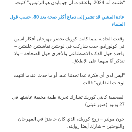
“ظننت أنه 2024. واعتقدت أن جو بايدن هو الرئيس،” كتبت.
عادة المشي قد تشير إلى دماغ أكثر صحة بعد 80، حسب قول
العلماء
وقعت الحادثة بينما كانت كوريك تحضر مهرجان أفكار آسبن
في كولورادو، حيث شاركت في لوحتين نقاشيتين علنيتين –
واحدة حول الذكاء الاصطناعي والأخرى حول الصحافة – ولا
تتذكر أيًا منهما على الإطلاق.
“ليس لدي أي فكرة عما تحدثنا عنه، أو ما حدث عندما انتهت
لوحات النقاش،” قالت.
الصحفية كايتي كوريك تشارك تجربة طبية مخيفة عاشتها في
27 يونيو.
(صور غيتي)
جون مولنر – زوج كوريك، الذي كان حاضرًا في المهرجان
واللوحتين – شارك أيضًا روايته.