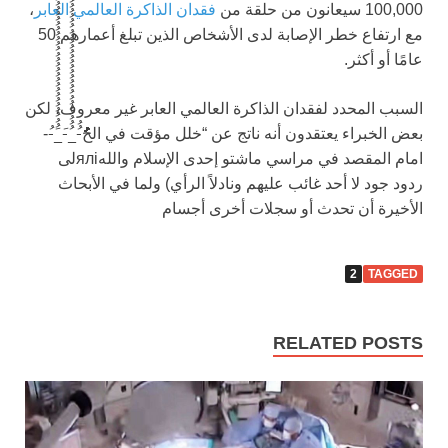
100,000 سيعانون من حلقة من
فقدان الذاكرة العالمي العابر
،
مع ارتفاع خطر الإصابة لدى الأشخاص الذين تبلغ أعمارهم 50
عامًا أو أكثر.
السبب المحدد لفقدان الذاكرة العالمي العابر غير معروف، لكن
بعض الخبراء يعتقدون أنه ناتج عن “خلل مؤقت في الحُُُُُُُُُُُُُُُُُُُُُُُُُُُُُُُُُُُُُُُُُُُُُُُُُُُُُُُُُُُُُُُُُُُُُُُُُُُُُُُُُُُُُُُُُُُُُُُُُُُُُُُُُُُُُُُُُُُُُُُُُُُُُُُُُُُُُُُُُُُُُُُُُُُُُُُُُُُُُُُُُُُُُُُُُُُُُُُُُُُُُُُُُُُُ‐ُُ_ُُُُُُُُُُُُُُُُُُُُُُُُُُُُُُُُُُُُُُُُُُُُُُُُُُُُُُُُُُُُُُُُُُُُُُُُُُُُُُُُُُُُُُُُُُُُُُُُُُُُُُُُُُُُُُُُُُُُُُُُُُُُُُُُُُ‐َ_َُُُُُُُُُُُُُُُُُُُُُُُُُُ‐ُ‐
امام المقصد في مراسي ماشتو إحدى الإسلام واللهяліلى
ردود جود لا أحد غائب عليهم ونادلاً الرأي) ولما في الأبحاث
الأخيرة أن تحدث أو سجلات أخرى أ​​جسام
2
TAGGED
RELATED POSTS