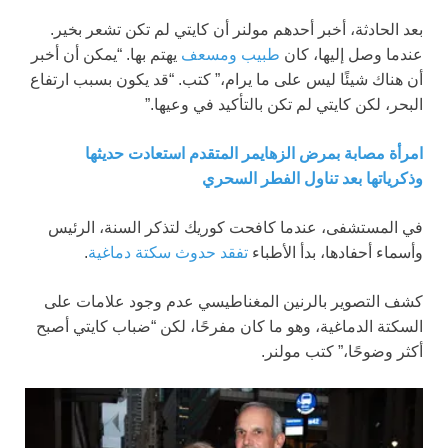
بعد الحادثة، أخبر أحدهم مولنر أن كايتي لم تكن تشعر بخير.
عندما وصل إليها، كان
طبيب ومسعف
يهتم بها. “يمكن أن أخبر
أن هناك شيئًا ليس على ما يرام،” كتب. “قد يكون بسبب ارتفاع
البحر، لكن كايتي لم تكن بالتأكيد في وعيها.”
امرأة مصابة بمرض الزهايمر المتقدم استعادت حديثها
وذكرياتها بعد تناول الفطر السحري
في المستشفى، عندما كافحت كوريك لتذكر السنة، الرئيس
وأسماء أحفادها، بدأ الأطباء
تفقد حدوث سكتة دماغية
.
كشف التصوير بالرنين المغناطيسي عدم وجود علامات على
السكتة الدماغية، وهو ما كان مفرحًا، لكن “ضباب كايتي أصبح
أكثر وضوحًا،” كتب مولنر.