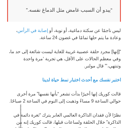
“يبدو أن السبب غامض مثل الدماغ نفسه.”
ليس ناجمًا عن سكتة دماغية، أو نوبة، أو
إصابة في الرأس
،
وعادة ما يتم حلها تمامًا في غضون 24 ساعة.
“[إنها] مجرد حلقة عصبية غريبة للغاية ليست شائعة إلى حد ما،
وفي معظم الحالات على الأقل، هي تجربة ‘مرة واحدة
وتنتهي،’” قال مولنر.
اختبر نفسك مع أحدث اختبار نمط حياة لدينا
قالت كوريك إنها أخيرًا بدأت تشعر “بأنها نفسها” مرة أخرى
حوالي الساعة 9 مساءً وذهبت إلى النوم في الساعة 2 صباحًا.
نظرًا لأن فقدان الذاكرة العالمي العابر يترك “ثغرة دائمة في
الذاكرة” خلال الحلقة ولساعات قبلها، قالت كوريك إنه من