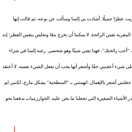
ت عطرًا جميلًا. أشادت بي إلسا وسألت عن نوعه، ثم قالت إنها
لمقربة نفس الرائحة. لا يمكننا أن نخرج معًا ونجلس بنفس العطر؛ إنه
 “أحب رائحتك”، فهذا يعني شيئًا وهو شخصي. رغبة إلسا في شراء
ى شيء أعجبني حقًا وأشعر أنها يجب أن تفعل الشيء نفسه. لا أعتقد
 جعلتني أشعر بالإهمال. اتهمتني بـ “السطحية” بشكل مازح، لكنني لم
 الأشياء الصغيرة التي تجعلنا ما نحن عليه. الخوارزميات تدفعنا نحو