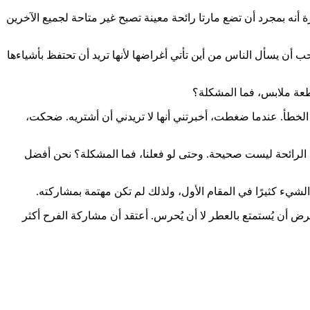
رة أنه بمجرد أن تضع مارتا رائحة معينة تصبح غير متاحة لجميع الآخرين
تحب أن يسأل الناس من أين تأتي أغراضها لأنها تريد أن تحتفظ بأشياءها
قطعة ملابس، فما المشكلة؟
 الخطأ. عندما ضغطت، أخبرتني أنها لا تريدني أن أشتريه. ضحكت،
س الرائحة ليست صحيحة. وحتى لو فعلنا، فما المشكلة؟ نحن أفضل
الشيء كثيرًا في المقام الأول، ولذلك لم تكن مهتمة بمشاركته.
ا متداخلة، وهو أمر طبيعي بعد 14 عامًا من الصداقة المقربة. من المفترض أن يُستمتع بالعطر لا أن يُحرس. أعتقد أن مشاركة الفرح أكثر