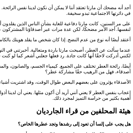
أجد أنه مضحك أن مارتا تعتقد أننا لا يمكن أن نكون لدينا نفس الرائحة.
في دائرتها الاجتماعية تبدو سخيفة.
على مر السنين، كانت مارتا دفاعية للغاية بشأن الناس الذين يقلدون أسل
لنفسها. أجد الأمر مضحكًا، لكن عدة مرات عبر أصدقاؤنا المشتركون عن
أعتقد أيضًا أنه نوع من عدم النضج. إذا كان شخص ما يقلد هويتك بالكا
عندما سألت عن العطر، أصبحت مارتا باردة ومتعالية. أخبرتني في النه
لكنني أدركت لاحقًا أنها كانت جادة. رد فعلها جعلني أشعر كما لو كنت 
أيضًا، رائحة العطر تختلف على الجميع. كيمياء الجسم، والصابون، وا
أصدقاء، فهل من الرهيب حقًا مشاركة عطر؟
الأصدقاء يؤثرون على بعضهم البعض طوال الوقت، وقد اشتريت أشياء أوصت
أهمية بكثير من حراسة التميز لمجرد ذلك.
هيئة المحلفين من قراء الجارديان
هل يجب على إلسا أن تعود إلى رشدها وتجد عطرها الخاص؟