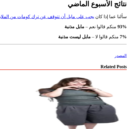
نتائج الأسبوع الماضي
سألنا عما إذا كان
يجب على مابل أن تتوقف عن ترك كومات من الملا
93%
منكم قالوا نعم –
مابل مذنبة
7%
منكم قالوا لا –
مابل ليست مذنبة
المصدر
Related Posts