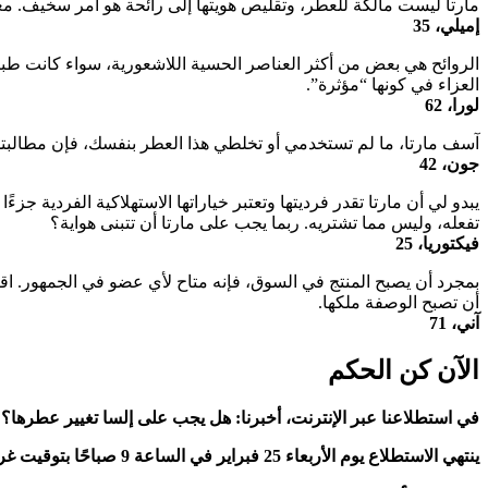
مارتا ليست مالكة للعطر، وتقليص هويتها إلى رائحة هو أمر سخيف. معظ
إميلي، 35
الروائح هي بعض من أكثر العناصر الحسية اللاشعورية، سواء كانت طبيعية
العزاء في كونها “مؤثرة”.
لورا، 62
آسف مارتا، ما لم تستخدمي أو تخلطي هذا العطر بنفسك، فإن مطالبتك 
جون، 42
تفعله، وليس مما تشتريه. ربما يجب على مارتا أن تتبنى هواية؟
فيكتوريا، 25
بمجرد أن يصبح المنتج في السوق، فإنه متاح لأي عضو في الجمهور. اق
أن تصبح الوصفة ملكها.
آني، 71
الآن كن الحكم
في استطلاعنا عبر الإنترنت، أخبرنا: هل يجب على إلسا تغيير عطرها؟
ينتهي الاستطلاع يوم الأربعاء 25 فبراير في الساعة 9 صباحًا بتوقيت غرينتش