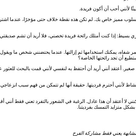
ا لأنني أحب أن أكون فريدة.
 أسلوب مميز خاص بك. لم تكن هذه نقطة خلاف حتى مؤخرًا، عندما اشتري
ري بسيط: إذا كنت أمتلك رائحة فريدة تخصني، فلا أريد أن تشم صديقتي ا
 شفاه، يمكنك استخدامها ثم إزالتها. عندما يحتضنني شخص ما ويقول،
تطيع أن تجد رائحتها الخاصة؟
ر. أعتقد أنني أريد أن أحتفظ به لنفسي لأنني قمت بالبحث للعثور عل
بنشاط لأنني أحترم فرديتها. حقيقة أنها لم تتمكن من فهم سبب انزعاجي
ي لا أعتقد أن هذا عادل. الرغبة في الشعور بالتفرد تعني فقط أنني أقدر
 بشكل متزايد التمسك بفرديتنا.
 مشابهة يعني فقط مشاركة الفرح