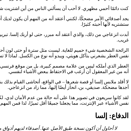
كنت دائمًا أحمي مظهري. لا أحب أن يسألني الناس من أين اشتريت شيئً
يجد أصدقائي الأمر مضحكًا، لكنني أعتقد أنه من المهم أن يكون لديك
ستشتريه لأنها أحبته كثيرًا.
أبدت انزعاجي من ذلك، والذي أعتقد أنه مبرر، حتى لو أربك إلسا. تبري
غريب.
الرائحة الشخصية شيء حميم للغاية. ليست مثل سترة أو حتى لون أحمر
نفس العطر يشعرني بتآكل هويتي، ويبدو أنه نوع من الكسل. لماذا لا تس
العطر الذي أملكه ليس من علامة مصمم كبيرة، بل من موقع فرنسي صغي
أنه من غير المعقول أن أرغب في الاحتفاظ ببعض الأشياء لنفسي.
لا أقلد ملابس إلسا أو قصة شعرها – في الواقع، أتحاشى القيام بذلك 
أجدها مضحكة. صديقي، بن، انحاز أيضًا إليها، مما زاد من انزعاجي.
لقد كانوا سريعون في تصوير هذا على أنه حالة من عدم الأمان لدي، لكنن
نفس الأشياء عبر الإنترنت، مما يجعلنا جميعًا أقل تميزًا، لذا فمن المهم
الدفاع: إلسا
لا أحاول أن أكون نسخة طبق الأصل عنها. أصدقاء لديهم أذواق