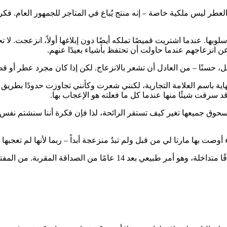
 العطر ليس ملكية خاصة – إنه منتج يُباع في المتاجر للجمهور العام. فك
وبها. عندما اشتريت قميصًا تملكه أيضًا دون إبلاغها أولاً، انزعجت. لا 
 انزعاجهم عندما حاولت أن تحتفظ بأشياء بعيدًا عنهم.
مل، حسنًا – من العادل أن تشعر بالانزعاج. لكن إذا كان مجرد عطر أو 
اية باسم العلامة التجارية، لكنني شعرت وكأنني تجاوزت حدودًا بطريق
قد سرقت شيئًا منها عندما كل ما فعلته هو الإعجاب بها.
لمسحوق جميعها تغير كيف تستقر الرائحة، لذا فإن فكرة أننا سنشتم نف
 بها مارتا لي من قبل ولم تبدُ منزعجة أبداً – ربما لأنها لم تعجبها 
إعجاب بنفس العطر لا يعني أنني أريد أن أكون مثلها. يعني أن لدينا أذواقً