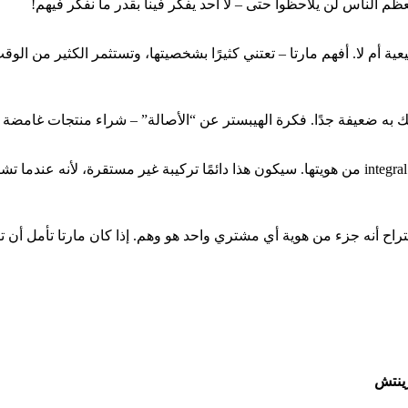
م الناس لن يلاحظوا حتى – لا أحد يفكر فينا بقدر ما نفكر فيهم!
 أم لا. أفهم مارتا – تعتني كثيرًا بشخصيتها، وتستثمر الكثير من الوقت
به ضعيفة جدًا. فكرة الهيبستر عن “الأصالة” – شراء منتجات غامضة و
يبدو لي أن مارتا تقدر فرديتها وتعتبر خياراتها الاستهلاكية الفردية جزءًا integral من هويتها. سيكون 
تراح أنه جزء من هوية أي مشتري واحد هو وهم. إذا كان مارتا تأمل أن