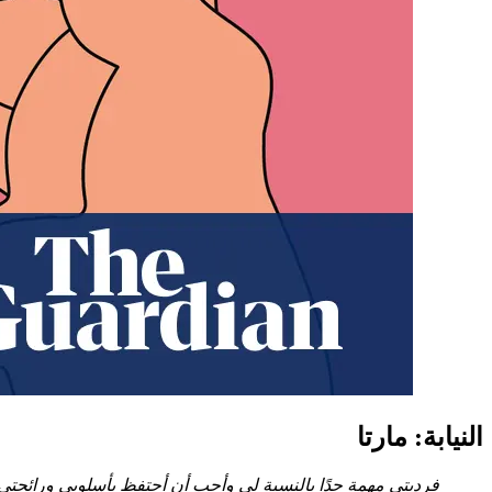
النيابة: مارتا
فرديتي مهمة جدًا بالنسبة لي وأحب أن أحتفظ بأسلوبي ورائحتي