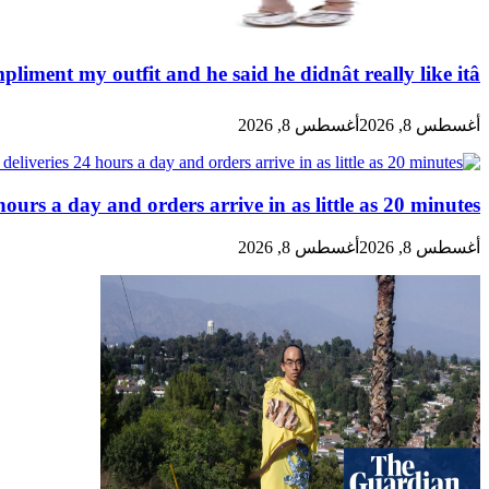
pliment my outfit and he said he didnât really like itâ
أغسطس 8, 2026
أغسطس 8, 2026
urs a day and orders arrive in as little as 20 minutes
أغسطس 8, 2026
أغسطس 8, 2026