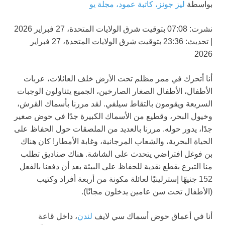
بواسطة
ليز جونز، كاتبة عمود، مجلة يو
نشرت:
07:08 بتوقيت شرق الولايات المتحدة، 27 فبراير 2026
|
تحديث:
23:36 بتوقيت شرق الولايات المتحدة، 27 فبراير
2026
أنا أتحرك في ممر مظلم تحت الأرض خلف العائلات، عربات
الأطفال، الأطفال الصغار الصارخين، الجميع يتناولون الوجبات
السريعة ويقومون بالتقاط سيلفي. لقد مررنا بأسماك القرش،
وخيول البحر، وقطيع من الأسماك الكبيرة جدًا في حوض صغير
جدًا، يدور حوله. مررنا بالعديد من الملصقات حول الحفاظ على
الحياة البحرية، والشعاب المرجانية، وغابة الأمطار! كان هناك
بن فوغل افتراضي يتحدث على الشاشة. هناك صناديق تطلب
منا التبرع بقطع نقدية للحفاظ على البيئة بعد أن دفعنا بالفعل
152 جنيهًا إسترلينيًا لعائلة مكونة من أربعة أفراد وكتيب
(الأطفال تحت سن عامين يدخلون مجانًا).
أنا في أعماق حوض أسماك سي لايف
لندن
، داخل قاعة