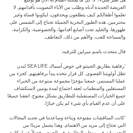
العريضة الجديدة أدناه وطلب من الآباء التصويت بأقدامهم. لا
تعلموا أطفالكم كيف يتطلعون ويحدقون، ليكونوا قساة وغير
محترمين. هذه الطيور البحرية الجميلة تحتاج إلى الشمس على
ظهورها، والجليد تحت أصابع أقدامها، والخصوصية، والكرامة،
والمساحة للعب، والأهم من ذلك، التعاطف.
قال متحدث باسم ميرلين للترفيه:
‘رفاهية بطاريق الجينتو في حوض أسماك SEA LIFE لندن
تظل أولويتنا القصوى. كل قرار نتخذه يبدأ برفاهيتهم. كجزء من
عملنا المستمر، جمعنا مؤخرًا مجموعة متنوعة من الخبراء
المستقلين والمنظمات لعقد اجتماع لمدة يومين لاستكشاف
جميع الخيارات المستقبلية للبطاريق بشكل مفتوح. اتفقنا جميعًا
على أن عدم القيام بأي شيء لم يكن خيارًا.
‘كانت المناقشات مفتوحة وبناءة وساعدتنا في تحديد المجالات
التي تحتاج إلى مزيد من الاهتمام. وهذا يشمل مزيدًا من
التحسينات في موطن البطاريق في الحوض، فضلاً عن إمكانية