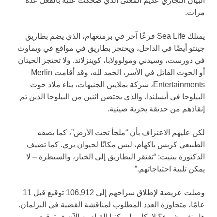
البيان التجاري عديم المعنى الذي ضحكت عليه بالفعل عدة
مرات.
يمتلك Sea Life فرعًا آخر في برمنغهام، الذي يضم بطاريق
جينتو أيضًا في الداخل، ويحتجز بطاريق في مواقع في ويماوث
في دورست، وسيدني ومولوولابا، كوينزلاند. ولا تحتجز الحيتان
أو الحوت القاتل في الأسر، الحمد لله، وقد أقامت Merlin
Entertainments، شركة بملايين الجنيهات، بناء ملاذ حوت
البيلوجا في أيسلندا، والذي يحتضن اثنين من البيلوجا الذين تم
إنقاذهم من حديقة بحرية صينية.
لكن عليهم الاعتراف بأن “ملجأ تحت الأرض”، كما يصفه
الطبيعي كريس باكهام، ليس مكانًا لحيوان بري. كما تضيف
الدكتورة بينيت: “تفتقر البطاريق إلى الخيار، والسيطرة – لا
يمكن تلبية احتياجاتهم.”
وصلت عريضة لإطلاق سراحهم إلى 106,912 توقيع قبل 11
عامًا، متجاوزة العدد المطلوب لمناقشة القضية في البرلمان.
هل تغير شيء؟ لا. كل ما يمكننا القيام به الآن هو توقيع