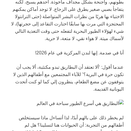
بطونهم، وأجنحة بشكل مجداف مأخوذة. أحدهم يسبح، لكنه
يتفاجأ بصبي صغير يطرق على الزجاج. لا توجد أماكن يمكنهم
الاختباء بها هربًا من نظرات البشر المتواصلة (حتى الترانتولا
المحتجزة التي مرت بها سابقًا اختارت التقاعد إلى حجرتها)، لا
شيء لهؤلاء الطيور البحرية لتفعله حتى وقت التغذية التالي
لأسماك ميتة. لا هواء نقي، لا متعة، لا حرية.
أنا في صدمة. إنها لندن المركزية في عام 2026!
عندما أقول: ‘ألا تعتقد أن البطاريق تبدو مكتئبة، ألا يجب أن
تكون حرة في البرية؟’ للآباء المجتمعين مع أطفالهم الذين لا
يتوقفون عن مضغ الطعام، ينظرون إلي كما لو كنت أتحدث
اليونانية القديمة.
لم يخطر ذلك على بالهم أبدًا، لذا أتساءل ماذا سيستخلص
أطفالهم من التجربة: أن الحيوانات هنا لتسلينا؟ هل لم