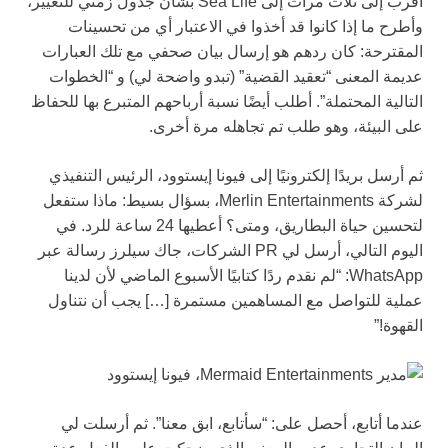
أقرب إلى ثلاث مرات إلى Sea Life بشأن جدول زمني للتغيير،
وأطرح ما إذا كانوا قد أخذوا في الاعتبار أي من تحسينات
المقترحة: كان ردهم هو إرسال بيان صحفي مع تلك العبارات
عديمة المعنى “تعقيد القضية” (تبدو واضحة لي) و “الخطوات
التالية المحتملة”. أطلب أيضًا نسبة أرباحهم المتبرع بها للحفاظ
على البيئة، وهو طلب تم تجاهله مرة أخرى.
ثم أرسل بريدًا إلكترونيًا إلى فيونا إيستوود، الرئيس التنفيذي
لشركة Merlin Entertainments، بسؤال بسيط: ماذا ستفعل
لتحسين حياة البطاريق، ومتى؟ أعطيها 24 ساعة للرد. في
اليوم التالي، أرسل لي PR الشركات، جاك سيلرز رسالة عبر
WhatsApp: “لم نقدم ردًا كتابيًا الأسبوع الماضي لأن لدينا
عملية للتواصل مع المساهمين مستمرة […] يجب أن نتناول
القهوة!”
عندما أتابع، أحصل على: “سأتابع، ابق معنا”. ثم أرسلت لي