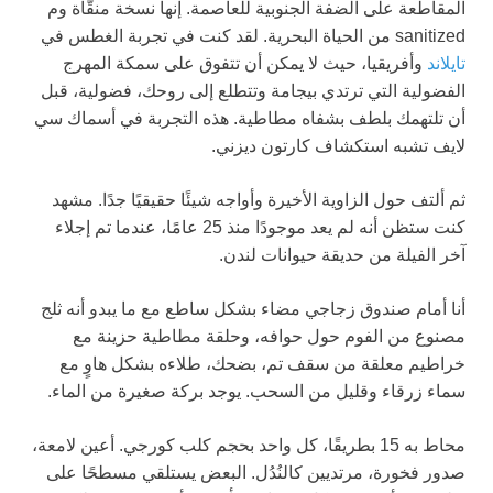
المقاطعة على الضفة الجنوبية للعاصمة. إنها نسخة منقّاة وم
sanitized من الحياة البحرية. لقد كنت في تجربة الغطس في
تايلاند
وأفريقيا، حيث لا يمكن أن تتفوق على سمكة المهرج
الفضولية التي ترتدي بيجامة وتتطلع إلى روحك، فضولية، قبل
أن تلتهمك بلطف بشفاه مطاطية. هذه التجربة في أسماك سي
لايف تشبه استكشاف كارتون ديزني.
ثم ألتف حول الزاوية الأخيرة وأواجه شيئًا حقيقيًا جدًا. مشهد
كنت ستظن أنه لم يعد موجودًا منذ 25 عامًا، عندما تم إجلاء
آخر الفيلة من حديقة حيوانات لندن.
أنا أمام صندوق زجاجي مضاء بشكل ساطع مع ما يبدو أنه ثلج
مصنوع من الفوم حول حوافه، وحلقة مطاطية حزينة مع
خراطيم معلقة من سقف تم، بضحك، طلاءه بشكل هاوٍ مع
سماء زرقاء وقليل من السحب. يوجد بركة صغيرة من الماء.
محاط به 15 بطريقًا، كل واحد بحجم كلب كورجي. أعين لامعة،
صدور فخورة، مرتديين كالنُدُل. البعض يستلقي مسطحًا على