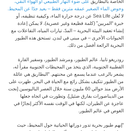
الخاصة بالبطاريق
على ضوء النهار الطبيعي أو الهواء النقي،
وحوض الماء الصغير عمقه مترين فقط – بعيد جدًا عن المحيط.
لا تُعلن Sea Life عن درجة حرارة الماء، وكيفية تنظيفه، أو
خبرة “المربين” (كلمة فظيعة وغير عصرية). لا يمكن إعادة
إنشاء تعقيد البيئة البحرية – المدّ، تيارات المياه، التفاعلات مع
الحيوانات الأخرى – في مبنى في لندن. تستحق هذه الطيور
البحرية الرائعة أفضل من ذلك.
رودريغو تابيا، عالم الطيور، ومرشد الطيور، وسفير القارة
القطبية الجنوبية، الذي يتخذ من المحيطات الجنوبية مقراً له،
يشعر بالرعب عندما يسمع عن محنتهم. “البطاريق هي عائلة
من الطيور تتكيف بشكل رائع مع الحياة في البحر. ظهرت على
الأرض منذ حوالي 60 مليون سنة خلال العصر الباليوسين [نجت
من الديناصورات بفارق ضئيل]، وتطورت في اتجاه جعلها
عاجزة عن الطيران، لكنها في الوقت نفسه الأكثر إنجازًا في
الغوص في عالم الطيور.
“إنهم طيور بحرية تدور دوراتها الحياتية حول المحيط، حيث