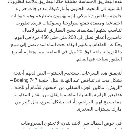
هذه البطاريق الحساسة مختلفة جدًا. البطاريق ملائمة للظروف
القاسية في المحيط الجنوبي وأنتاركتيكا، مع درجات حرارة
جليدية وطقس ديناميكي. إنهم يهتمون بصغارهم وهم حيوانات
اجتماعية ومعقدة تتمتع ببيولوجيا وسلوكيات فريدة تطورت
لتناسب بيئتهم المتجمدة. يسبح البطاريق الجينتو لأميال،
قاصدين أعماق تصل إلى 200 متر، حتى 450 مرة في اليوم،
بحثًا عن الطعام. يمكنهم البقاء تحت الماء لمدة تصل إلى سبع
دقائق والسباحة فوق 20 ميل في الساعة، مما يجعلهم أسرع
الطيور سباحة في العالم.
لتحقيق هذه السرعات، يستخدم الجينتو – الذين لديهم أجنحة
بشكل مجداف تتناقص عند النهاية، مثل أجنحة Boeing 747 –
“الريش”، مائلين الجزء السفلي من أجنحتهم للأمام أو للخلف.
هذا يغير الزاوية بالنسبة للماء، مما يقلل من مقدار المقاومة،
مما يسمح لهم بالتزاحم، بأناقة، بشكل أسرع، مثل كثير من
مارك سبيتزات الصغيرة.
في حوض أسماك سي لايف لندن، لا تحتوي المعروضات