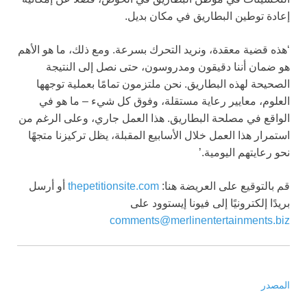
إعادة توطين البطاريق في مكان بديل.
‘هذه قضية معقدة، ونريد التحرك بسرعة. ومع ذلك، ما هو الأهم
هو ضمان أننا دقيقون ومدروسون، حتى نصل إلى النتيجة
الصحيحة لهذه البطاريق. نحن ملتزمون تمامًا بعملية توجهها
العلوم، معايير رعاية مستقلة، وفوق كل شيء – ما هو في
الواقع في مصلحة البطاريق. هذا العمل جاري، وعلى الرغم من
استمرار هذا العمل خلال الأسابيع المقبلة، يظل تركيزنا متجهًا
نحو رعايتهم اليومية.’
قم بالتوقيع على العريضة هنا:
site.com
thepetition
أو
أرسل
بريدًا إلكترونيًا إلى فيونا إيستوود على
comments@merlinentertainments.biz
المصدر