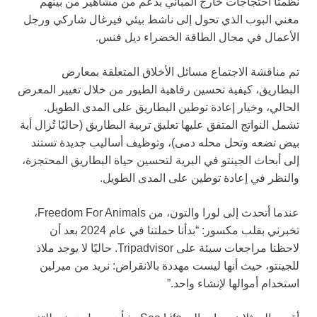
نظمتا احتجاجات خارج المباني بدعم من مشاهير من بينهم
مغني البوب الذي تحول إلى ناشط بيئي فيرغال شاركي ورجل
الأعمال في مجال الطاقة الخضراء ديل فنس.
تم مناقشة الاجتماع مسائل الأخلاق المتعلقة بمعارض
البطاريق، كيفية تحسين رفاهية الطيور من خلال تغيير المعرض
الحالي، وخيار إعادة توطين البطاريق على المدى الطويل.
تشمل النواتج المتفق عليها تعليق تربية البطاريق (حاليًا تُزال أية
بيض تضعه وتحل محله دمى)، وتوظيف أساليب جديدة تستند
إلى أبحاث الجينتو في البرية لتحسين حياة البطاريق المحتجزة،
والنظر في إعادة توطين على المدى الطويل.
عندما أتحدث إلى لورا والتون، من Freedom For Animals،
تخبرني بقلب مكسور: “بدأنا حملتنا في عام 2024 بعد أن
لاحظنا مراجعات سيئة على Tripadvisor. حاليًا لا يوجد ملاذ
للجينتو، حيث أنها ليست مهددة بالانقراض: نريد من ميرلين
استخدام أموالها لإنشاء واحد.”