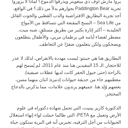
يروا
مارش أوف ذي بينغوينز
ويذرفوا الدموع؟ لماذا لا يزوروا
تجربة Paddington Bear بجوارهم بدلاً من ذلك؟ في الواقع،
أجد تجربة البطاريق الافتراضية والدب القطبي والحوت القاتل
من Sea Life – النسخ المقنعة التي تتساقط من الأمواج
الجليدية – أكثر إثارة بكثير من بطريق مستلقٍ، شبه ميت،
مضطر لقضاء أيامه في برطمان مربي، والأطفال يتطلعون
ويضحكون ولكن يتعلمون صفرًا عن التعاطف.
البطاريق هنا هي جينتو: ليست مهددة بالانقراض، لذلك لا عذر
للاحتجاز. الـ 15 المقيدين هنا منذ عام 2011، لم يُسمح لهم
بالراحة (حتى خيول الحفر كانت لديها عطلات صيفية).
معظمهم جاء من حديقة حيوانات إدنبرة; اثنان منهما مسن،
بعضهم وُلِد هنا. جميعهم يرتدون علامات، مما يذكرني بالدجاج
المحتجز.
الدكتورة كاريز بينيت، التي تحمل شهادة دكتوراه في علوم
الأرض وتعمل مع PETA، التي طالما حملت لواء إنهاء استغلال
الحيوانات من أجل الترفيه، تخبرني أنه في البرية ستكون حياة