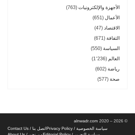
الأجهزة والإلكترونيات
(763)
الأعمال
(651)
الاقتصاد
(47)
الثقافة
(671)
السياسة
(550)
العالم
(1٬236)
رياضة
(602)
صحة
(577)
alnwadr.com
2020 – 2026
©
سياسة الخصوصية / Privacy Policy
اتصل بنا / Contact Us
سياسة التحرير / Editorial Policy
من نحن / About Us