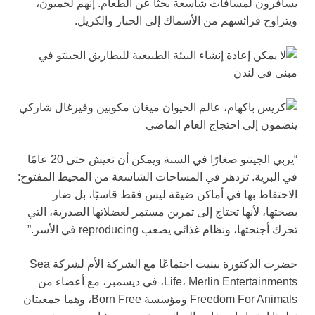
يسافرون لمسافات شاسعة بحثًا عن الطعام. إنهم لحميون،
ويتراوح فرائسهم من الأسماك إلى الحبار والكريل.
“يربي الجينتو صغارًا في السنة ويمكن أن تعيش حتى 20 عامًا
في البرية. تزدهر في المساحات الشاسعة من المحيط المفتوح:
الاحتفاظ بها في أماكن ضيقة ليس فقط قاسيًا، بل ضار
بصحتها، لأنها تحتاج إلى تمرين مستمر لعضلاتها الصدرية، التي
تحرك أجنحتها، ونظام غذائي يصعب reproducing في الأسر.”
حضرت الدكتورة بينيت اجتماعًا مع الشركة الأم لشركة Sea
Life، Merlin Entertainments، في ديسمبر، مع أعضاء من
Freedom For Animals ومؤسسة Born Free، وهما جمعيتان