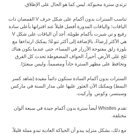
ترتدي سترة محبوكة. ليس كما هو الحال على الإطلاق.
تناسب السترات بدون أكمام على شكل حرف V القمصان ذات
الياقات؛ والياقات المدورة أفضل قليلاً عند اقترانها بأعلى سادة
رفيع و تي شيرت بأكمام طويلة. أجد أن الياقات على شكل V
هي الأكثر إرضاءً، بالإضافة إلى أكثر تنوعًا؛ يمكنك ارتداءها مع
بلوزة زلق مفتوحة الأزرار في المساء، حتى عندما يكون هناك
ثلج على الأرض. أخيراً، الحواف المضغوطة تحدث كل الفرق
وتحافظ على مظهر السترة حاداً ومصمماً، وليس مبعثرًا.
السترات بدون أكمام السادة ستكون دائماً مفيدة (شاهد كسر
النمط) ويمكنك الآن العثور عليها على مدار السنة في ماركس
وسبنسر، وكوس وآركيت.
تقدم Whistles أيضاً سترة بدون أكمام جيدة في سبعة ألوان
مختلفة.
مع ذلك، بشكل متزايد يبدو أن الحياكة العادية تبدو مملة قليلاً.