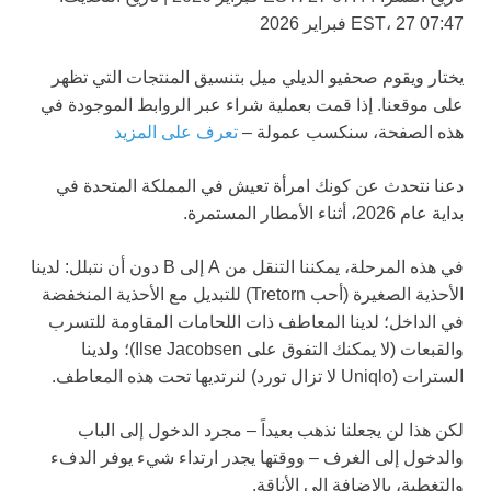
07:47 EST، 27 فبراير 2026
يختار ويقوم صحفيو الديلي ميل بتنسيق المنتجات التي تظهر
على موقعنا. إذا قمت بعملية شراء عبر الروابط الموجودة في
هذه الصفحة، سنكسب عمولة –
تعرف على المزيد
دعنا نتحدث عن كونك امرأة تعيش في المملكة المتحدة في
بداية عام 2026، أثناء الأمطار المستمرة.
في هذه المرحلة، يمكننا التنقل من A إلى B دون أن نتبلل: لدينا
الأحذية الصغيرة (أحب Tretorn) للتبديل مع الأحذية المنخفضة
في الداخل؛ لدينا المعاطف ذات اللحامات المقاومة للتسرب
والقبعات (لا يمكنك التفوق على Ilse Jacobsen)؛ ولدينا
السترات (Uniqlo لا تزال تورد) لنرتديها تحت هذه المعاطف.
لكن هذا لن يجعلنا نذهب بعيداً – مجرد الدخول إلى الباب
والدخول إلى الغرف – ووقتها يجدر ارتداء شيء يوفر الدفء
والتغطية، بالإضافة إلى الأناقة.