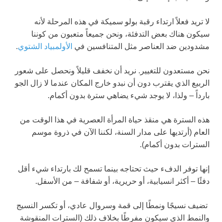
لا تريد فعلاً ارتداء رقبة بولو سميكة في هذه المرحلة لأنه
سيكون هناك بعض التدفئة، ونحن جميعاً متعبون من كوننا
مشدودين ضد العناصر مثل المتنافسين في
الأولمبياد الشتوي
.
نحن مستعدون للتغيير. نريد أن نخفف قليلاً ونحصل على شعور
الربيع الذي يقترب دون أن نبدو خارج المكان عندما لا زال الجو
بارداً – ولذا، لا يوجد شيء يضاهي سترة بدون أكمام.
هذه السترة هي منقذ حياة المرأة العصرية في هذا الوقت من
العام (أرتديها على مدار السنة، لكننا الآن في ذروة موسم
السترات بدون أكمام).
إنها توفر الدفء حيث تحتاجه بينما تسمح لك بارتداء شيء أقل
دفئًا – أكثر انسيابية، أو حريرية، أو شفافة – من الأسفل.
تضيف نسيجًا ونمطًا إلى قمة وسروال عادي، أو تكسر النسيج
والنمط الذي سيكون مفرطًا بخلاف ذلك (السترات المنقوشة