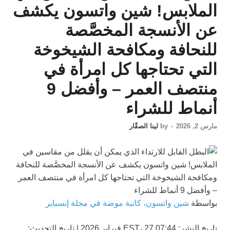
الملابس! شين واتسون يكشف
عن الأنسجة المخصَّصة
للنحافة ومكافحة الشيخوخة
التي تحتاجها كل امرأة في
منتصف العمر – وأفضل 9
أنماط للشراء
مارس 2, 2026
-
by
لينا الصقّار
بواسطة
شين واتسون، كاتبة موضة في مجلة إنسباير
تاريخ النشر:
07:44 EST، 27 فبراير 2026
|
تاريخ التحديث: