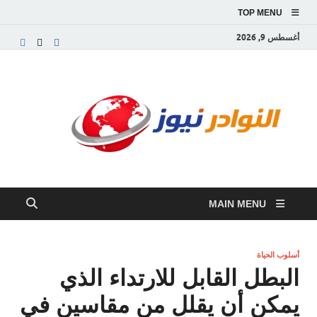
TOP MENU
أغسطس 9, 2026
النو
موقع
إخباري
نيوز
عربي
مستقل
ينقل
آخر
الأخبار
MAIN MENU
والتقارير
من
العالم
العربي
أسلوب الحياة
والعالمي
البطل القابل للارتداء الذي
يمكن أن يقلل من مقاسين في