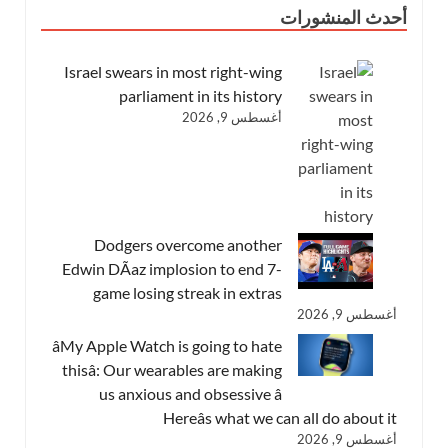
أحدث المنشورات
Israel swears in most right-wing
parliament in its history
أغسطس 9, 2026
Dodgers overcome another
Edwin DÃ­az implosion to end 7-
game losing streak in extras
أغسطس 9, 2026
âMy Apple Watch is going to hate
thisâ: Our wearables are making
us anxious and obsessive â
Hereâs what we can all do about it
أغسطس 9, 2026