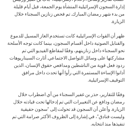
إدارة السجون الإسرائيلية المنشأة يوم الجمعة، قبل أيام قليلة
من بدء شهر رمضان المبارك. تم فحص زنازين السجناء خلال
الزيارة.
ظهر أن القوات الإسرائيلية كانت تستخدم الغاز المسيل للدموع
والقنابل الصوتية داخل أقسام السجون، بينما كانت توجه الأسلحة
نحو السجناء داخل زنازينهم، وفقًا لمقاطع الفيديو التي تم
مشاركتها على وسائل التواصل الاجتماعي. أثارت السيناريوهات
ردود فعل قوية من الناشطين ومدافعي حقوق الإنسان، الذين
أدانوا الإساءة المستمرة التي رأوا أنها تحدث داخل مرافق
التوقيف الإسرائيلية.
وفقًا للتقارير، حذر بن غفير السجناء من أي اضطراب خلال
رمضان ودافع عن التغييرات التي تم إدخالها تحت قيادته خلال
الزيارة. وأعلن أن السجون قد تحولت إلى “سجون حقيقية
وليست فنادق”، في إشارة إلى الظروف الأكثر صرامة التي تم
تنفيذها منذ انتخابه.