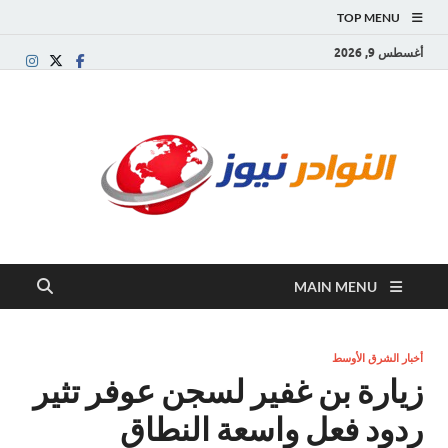
TOP MENU
أغسطس 9, 2026
النو
موقع
إخباري
نيوز
عربي
مستقل
ينقل آخر
الأخبار
والتقارير
MAIN MENU
من
العالم
العربي
والعالمي
أخبار الشرق الأوسط
زيارة بن غفير لسجن عوفر تثير
ردود فعل واسعة النطاق