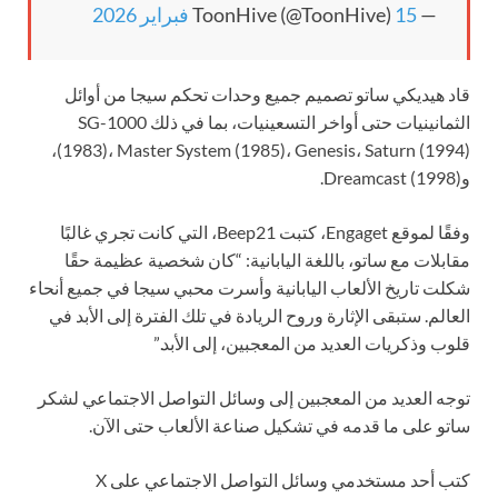
— ToonHive (@ToonHive)
15 فبراير 2026
قاد هيديكي ساتو تصميم جميع وحدات تحكم سيجا من أوائل
الثمانينيات حتى أواخر التسعينيات، بما في ذلك SG-1000
(1983)، Master System (1985)، Genesis، Saturn (1994)،
وDreamcast (1998).
وفقًا لموقع Engaget، كتبت Beep21، التي كانت تجري غالبًا
مقابلات مع ساتو، باللغة اليابانية: “كان شخصية عظيمة حقًا
شكلت تاريخ الألعاب اليابانية وأسرت محبي سيجا في جميع أنحاء
العالم. ستبقى الإثارة وروح الريادة في تلك الفترة إلى الأبد في
قلوب وذكريات العديد من المعجبين، إلى الأبد.”
توجه العديد من المعجبين إلى وسائل التواصل الاجتماعي لشكر
ساتو على ما قدمه في تشكيل صناعة الألعاب حتى الآن.
كتب أحد مستخدمي وسائل التواصل الاجتماعي على X