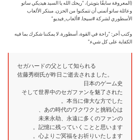
(المعروفة سابقًا بتويتر)، “ريحك الله يا السيد هيديكي ساتو
وعائلة ساتو أتمنى أن تتمكنوا من الحزن. مبتكر الألعاب
الأسطوري لشركة #سيجا. #ألعاب_فيديو.”
وكتب آخر: “راحة في القوة، أسطورة. لا يمكننا شكرك بما فيه
الكفاية على كل شيء.”
セガハードの父として知られる
佐藤秀樹氏が昨日ご逝去されました。
日本のゲーム史
そして世界中のセガファンを魅了された
本当に偉大な方でした。
あの時代のワクワクと挑戦心は、
未来永劫、永遠に多くのファンの
記憶に残っていくことと思います。
心よりご冥福をお祈りいたします。