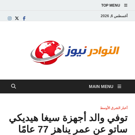
TOP MENU
أغسطس 6, 2026
النو
موقع
إخباري
نيوز
عربي
مستقل
ينقل آخر
الأخبار
والتقارير
MAIN MENU
من
العالم
العربي
والعالمي
أخبار الشرق الأوسط
توفي والد أجهزة سيغا هيديكي
ساتو عن عمر يناهز 77 عامًا