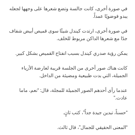
في صورة أخرى، كانت جالسة وتضع شعرها على وجهها لجعله
يبدو فوضويًا عمداً.
في صورة أخرى، ارتدت كيندل شيئًا سوى قميص أبيض شفاف
جدًا مع شعرها الداكن مربوط للخلف.
يمكن رؤية صدري كيندل بسبب انفتاح القميص بشكل كبير.
كانت هناك صور أخرى من الجلسة قريبة لعارضة الأزياء
الجميلة، التي بدت طبيعية ومضيئة من الداخل.
عندما رأى أحدهم الصور الجميلة للمجلة، قال: “نعم، ماما
عادت.”
“حسناً، تبدين جيدة جداً”، كتب ثانٍ.
“المعنى الحقيقي للجمال”، قال ثالث.