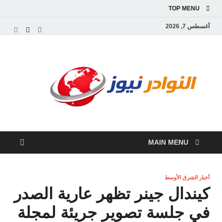
TOP MENU
أغسطس 7, 2026
النو
موقع
إخباري
نيوز
عربي
مستقل
ينقل
آخر
الأخبار
MAIN MENU
والتقارير
من
العالم
العربي
أخبار الشرق الأوسط
والعالمي
كيندال جينر تظهر عارية الصدر
في جلسة تصوير جريئة لمجلة