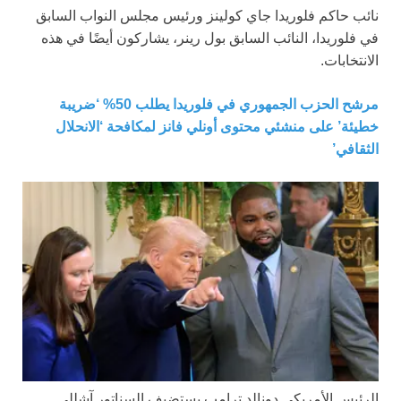
نائب حاكم فلوريدا جاي كولينز ورئيس مجلس النواب السابق
في فلوريدا، النائب السابق بول رينر، يشاركون أيضًا في هذه
الانتخابات.
مرشح الحزب الجمهوري في فلوريدا يطلب 50% ‘ضريبة
خطيئة’ على منشئي محتوى أونلي فانز لمكافحة ‘الانحلال
الثقافي’
الرئيس الأمريكي دونالد ترامب يستضيف السناتور آشللي