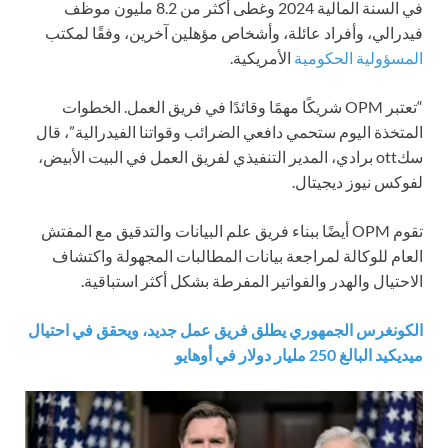
في السنة المالية 2024 وغطى أكثر من 8.2 مليون موظف
فيدرالي، وأفراد عائلة، وأشخاص مؤهلين آخرين، وفقًا لمكتب
المسؤولية الحكومية
الأمريكية.
“تعتبر OPM شريكًا مهمًا وقائدًا في فريق العمل. الخطوات
المتخذة اليوم ستحمي دافعي الضرائب وقواتنا الفيدرالية”، قال
سكott برادي، المدير التنفيذي لفريق العمل في البيت الأبيض،
لفوكس نيوز ديجيتال.
تقوم OPM أيضًا ببناء فريق علم البيانات والتدقيق مع المفتش
العام للوكالة لمراجعة بيانات المطالبات المجهولة واكتشاف
الاحتيال والهدر والفواتير المفرطة بشكل أكثر استباقية.
الكونغرس الجمهوري يطلق فريق عمل جديد، ويحقق في احتيال
ميديكيد البالغ 250 مليار دولار في أوهايو