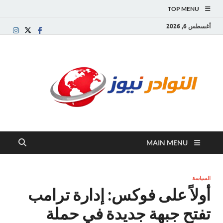
TOP MENU
أغسطس 6, 2026
النو
موقع
إخباري
نيوز
عربي
مستقل
ينقل آخر
الأخبار
والتقارير
MAIN MENU
من
العالم
العربي
والعالمي
السياسة
أولاً على فوكس: إدارة ترامب
تفتح جبهة جديدة في حملة