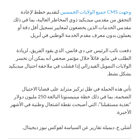
وجهت CMS جميع الولايات الخمسين
لتقديم خطط لإعادة
التحقق من مقدمي ميديكيد ذوي المخاطر العالية، بما في ذلك
مقدمي الخدمات الذين يخضعون لمعايير تسجيل أقل دقة أو
يعملون بدون معرف مقدم الخدمة الوطني في أبريل.
دفعت نائب الرئيس جي دي فانس، الذي يقود الفريق، لزيادة
الطلب في مايو، قائلاً خلال مؤتمر صحفي أنه يمكن أن تخسر
الولايات التمويل الفيدرالي إذا فشلت في ملاحقة احتيال ميديكيد
بشكل نشط.
تأتي هذه الحملة في ظل تركيز متزايد على قضايا الاحتيال
الضخمة، بما في ذلك خطة مينيستوتا البالغة 250 مليون دولار
“تغذية مستقبلنا”، التي أصبحت نقطة اشتعال وطنية في الأشهر
الأخيرة.
أشلي ج. ديميله تقارير عن السياسة لفوكس نيوز ديجيتال.