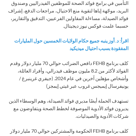
التأمين في برامج فوائد الصحة للموظفين الفيدراليين وصندوق
البريد، موجّهة إياها لتقوية منع الاحتيال، مراجعات الدفع، إشراف
فوائد الصيدلة، مساءلة المقاولين الفرعيين، التدقيق والتقارير،
حسبما علمت فوكس نيوز ديجيتال.
اقرأ: د. أوز ينبه جميع حكام الولايات الخمسين حول المليارات
المفقودة بسبب احتيال ميديكيد
كلف برنامج FEHB دافعي الضرائب حوالي 70 مليار دولار وقدم
الفوائد لأكثر من 8.2 مليون موظف فيدرالي، وأفراد العائلة،
وأشخاص مؤهلين آخرين في عام 2024.
(جيفري غرينبرغ /
يونيفرسال إيميجس غروب عبر غيتي إيمجز)
تستهدف الحملة أيضًا مديري فوائد الصيدلة، وهم الوسطاء الذين
يديرون فوائد الأدوية الموصوفة لخطط الصحة ويتفاوضون مع
شركات الأدوية والصيدليات.
كلف برنامج FEHB الحكومة والمشتركين حوالي 70 مليار دولار