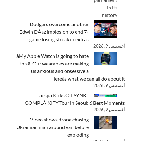
Dodgers overcome another
Edwin DÃ­az implosion to end 7-
game losing streak in extras
أغسطس 9, 2026
âMy Apple Watch is going to hate
thisâ: Our wearables are making
us anxious and obsessive â
Hereâs what we can all do about it
أغسطس 9, 2026
aespa Kicks Off SYNK :
COMPLÃ¦XITY Tour in Seoul: 6 Best Moments
أغسطس 9, 2026
Video shows drone chasing
Ukrainian man around van before
exploding