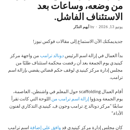
من وضعه، وساعات بعد
الاستئناف الفاشل.
يونيو 13, 2026
-
by
أيهم الندّار
جديد
يمكنك الآن الاستماع إلى مقالات فوكس نيوز!
بدأ العمال في إزالة اسم الرئيس
دونالد ترامب
من واجهة مركز
كينيدي يوم الجمعة بعد أن رفضت محكمة استئناف طلبًا من
مجلس إدارة مركز كينيدي لوقف حكم قضائي يقضي بإزالة اسم
ترامب.
أقام العمال scaffolding حول المعلم في واشنطن، العاصمة،
يوم الجمعة وبدؤوا
إزالة اسم ترامب من
اللوحة التي كانت تقرأ
سابقًا “مركز دونالد ج. ترامب وجون ف. كينيدي التذكاري لفنون
الأداء.”
كان مجلس إدارة مركز كينيدي قد
وافق على إضافة
اسم ترامب