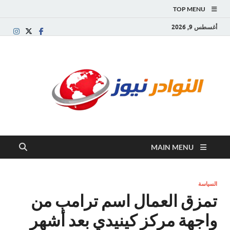
TOP MENU
أغسطس 9, 2026
النو
موقع
إخباري
نيوز
عربي
مستقل
ينقل آخر
الأخبار
والتقارير
MAIN MENU
من
العالم
العربي
والعالمي
السياسة
تمزق العمال اسم ترامب من
واجهة مركز كينيدي بعد أشهر