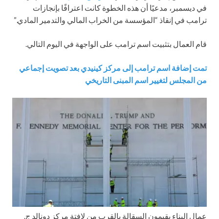
في ديسمبر، مدعيًا أن هذه الخطوة كانت اعترافًا بإنجازات
ترامب في إنقاذ “المؤسسة من الخراب المالي والتدمير المادي.”
قام العمال بتثبيت اسم ترامب على الواجهة في اليوم التالي.
تمت إضافة اسم ترامب إلى مركز كينيدي بعد تصويت إجماعي
من المجلس لتغيير اسم المبنى التاريخي
عمال البناء يقيمون السقالة بالقرب من لافتة مركز دونالد ج.