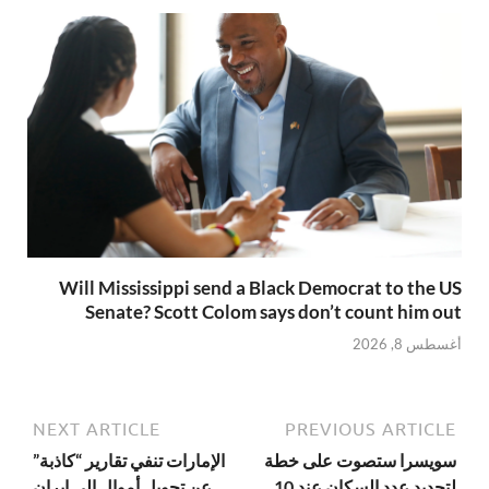
Will Mississippi send a Black Democrat to the US
Senate? Scott Colom says don’t count him out
أغسطس 8, 2026
NEXT ARTICLE
PREVIOUS ARTICLE
سويسرا ستصوت على خطة
الإمارات تنفي تقارير “كاذبة”
لتحديد عدد السكان عند 10
عن تحويل أموال إلى إيران