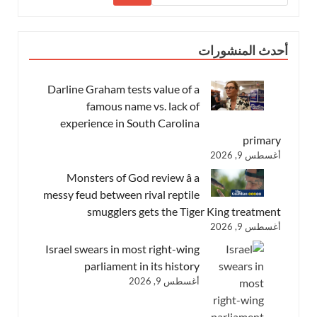
أحدث المنشورات
Darline Graham tests value of a
famous name vs. lack of
experience in South Carolina
primary
أغسطس 9, 2026
Monsters of God review â a
messy feud between rival reptile
smugglers gets the Tiger King treatment
أغسطس 9, 2026
Israel swears in most right-wing
parliament in its history
أغسطس 9, 2026