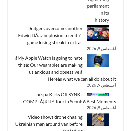
Dodgers overcome another
Edwin DÃ­az implosion to end 7-
game losing streak in extras
أغسطس 9, 2026
âMy Apple Watch is going to hate
thisâ: Our wearables are making
us anxious and obsessive â
Hereâs what we can all do about it
أغسطس 9, 2026
aespa Kicks Off SYNK :
COMPLÃ¦XITY Tour in Seoul: 6 Best Moments
أغسطس 9, 2026
Video shows drone chasing
Ukrainian man around van before
exploding