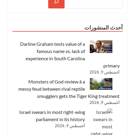
أحدث المنشورات
Darline Graham tests value of a
famous name vs. lack of
experience in South Carolina
primary
أغسطس 9, 2026
Monsters of God review â a
messy feud between rival reptile
smugglers gets the Tiger King treatment
أغسطس 9, 2026
Israel swears in most right-wing
parliament in its history
أغسطس 9, 2026