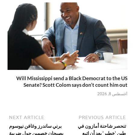
Will Mississippi send a Black Democrat to the US
Senate? Scott Colom says don’t count him out
أغسطس 8, 2026
NEXT ARTICLE
PREVIOUS ARTICLE
تنحصر شاحنة أمازون في
برني ساندرز وغافن نيوسوم
طين ‘خطير’ بعد أن اتبع
يصبحان خصمين حول ضريبة