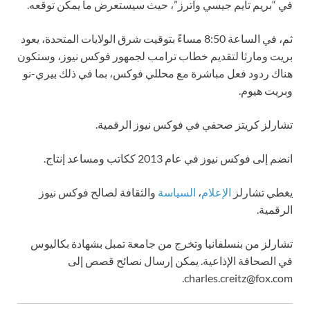
في “بريم تايم جيسي واترز”، حيث سيستعرض ما يمكن توقعه.
ثم، في الساعة 8:50 مساءً بتوقيت شرق الولايات المتحدة، يعود
بريت ومارثا لتقديم خطاب ترامب لجمهور فوكس نيوز، وستكون
هناك ردود فعل مباشرة مع محللي فوكس، بما في ذلك بيري-نو
وبريت هيوم.
تشارلز كريتز صحفي في فوكس نيوز الرقمية.
انضم إلى فوكس نيوز في عام 2013 ككاتب ومساعد إنتاج.
يغطي تشارلز
الإعلام
،
السياسة
والثقافة لصالح فوكس نيوز
الرقمية.
تشارلز من بنسلفانيا وتخرج من جامعة تمبل بشهادة بكاليوس
في الصحافة الإذاعية. يمكن إرسال نصائح قصص إلى
.
charles.creitz@fox.com