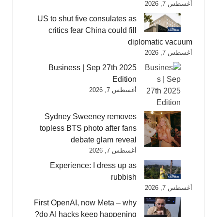
أغسطس 7, 2026
US to shut five consulates as
critics fear China could fill
diplomatic vacuum
أغسطس 7, 2026
Business | Sep 27th 2025
Edition
أغسطس 7, 2026
Sydney Sweeney removes
topless BTS photo after fans
debate glam reveal
أغسطس 7, 2026
Experience: I dress up as
rubbish
أغسطس 7, 2026
First OpenAI, now Meta – why
do AI hacks keep happening?