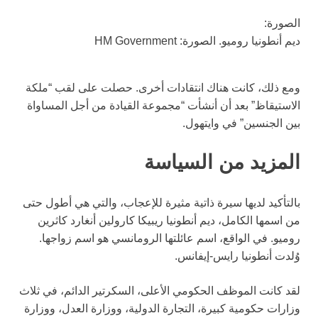
الصورة:
ديم أنطونيا روميو. الصورة: HM Government
ومع ذلك، كانت هناك انتقادات أخرى. حصلت على لقب “ملكة
الاستيقاظ” بعد أن أنشأت “مجموعة القيادة من أجل المساواة
بين الجنسين” في وايتهول.
المزيد من السياسة
بالتأكيد لديها سيرة ذاتية مثيرة للإعجاب، والتي هي أطول حتى
من اسمها الكامل، ديم أنطونيا ريبيكا كارولين أنغارد كاثرين
روميو. في الواقع، اسم عائلتها الرومانسي هو اسم زواجها.
وُلدت أنطونيا رايس-إيفانس.
لقد كانت الموظف الحكومي الأعلى، السكرتير الدائم، في ثلاث
وزارات حكومية كبيرة، التجارة الدولية، ووزارة العدل، ووزارة