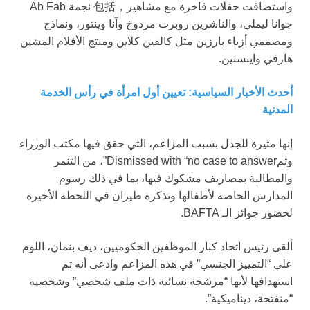
واستضافت حفلات فاخرة مع مشاهير，包括 نجمة Ab Fab
جوانا ليملي، والناشرين روبرت مردوخ وآنا وينتور، ونماذج
ومصممي أزياء بارزين مثل كالفين كلاين ومنتج الأفلام المشين
هارفي واينستين.
أحدث الأخبار السياسية: تعيين أول امرأة في رأس الخدمة
المدنية
إنها مثيرة للجدل بسبب المزاعم، التي حقق فيها مكتب الوزراء
وتمDismissed with “no case to answer”، من التنمر
والمطالبة بمصاريف مشكوك فيها، بما في ذلك رسوم
المدارس الخاصة لأطفالها وتذكرة طيران في اللحظة الأخيرة
لحضور جوائز الـ BAFTA.
ألقى رئيس اتحاد كبار الموظفين الحكوميين، ديف بنمان، اللوم
على “التمييز الجنسي” في هذه المزاعم وادعى أنه تم
استهدافها لأنها “مرشحة نسائية ذات ملف شخصي” وشخصية
“منفتحة، ديناميكية”.