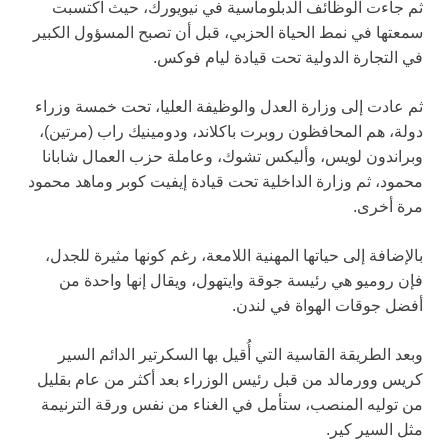
ثم جاءت الوظائف الدبلوماسية في نيويورك، حيث اكتسبت
سمعتها في نمط الحياة الحزبي، قبل أن تصبح المسؤول الكبير
في التجارة الدولية تحت قيادة ليام فوكس.
ثم عادت إلى وزارة العدل والوظيفة العليا، تحت خمسة وزراء
دولة، هم المحافظون روبرت باكلاند، ودومينيك راب (مرتين)،
وبراندون لويس، وأليكس تشوك، وعاملة حزب العمال شابانا
محمود، ثم وزارة الداخلية تحت قيادة إيفيت كوبر وماهد محمود
مرة أخرى.
بالإضافة إلى حياتها المهنية اللامعة، رغم كونها مثيرة للجدل،
فإن روميو هي رئيسة جوقة وايتهول، ويقال إنها واحدة من
أفضل جوقات الهواة في لندن.
وبعد الطريقة القاسية التي أُقيل بها السكرتير الدائم السير
كريس وورمالد من قبل رئيس الوزراء بعد أكثر من عام بقليل
من توليه المنصب، ستأمل في الغناء من نفس ورقة الترنيمة
مثل السير كير.