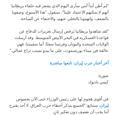
“لم أظن أبداً أنني سأرى اليوم الذي يشعر فيه حلفاء بريطانيا
أنهم لا يمكنهم الاعتماد علينا”، ستقول. “هذا الأسبوع، وصفونا
بالضعف. واتهمونا بالتخلي عنهم، والاختفاء عن الساحة.
“لقد شاهدوا بريطانيا ترفض إرسال تعزيزات للدفاع عن
قواعدنا العسكرية في البحر الأبيض المتوسط. وقد أرسلت
الولايات المتحدة واليونان وفرنسا سفنًا. أما سفينتنا، فهي
عالقة في ميناء بورتسموث، على ما يبدو بسبب نزاع عمالي.”
آخر أخبار حرب إيران: تابعوا مباشرة
صورة:
كيمي بادنوك
في أقوى هجوم لها على رئيس الوزراء حتى الآن بخصوص
إيران
، ستتابع: “الجميع يتذكر أخطاء حرب العراق. لا أحد يقترح
أننا يجب أن نقصف دون تفكير ثانٍ.