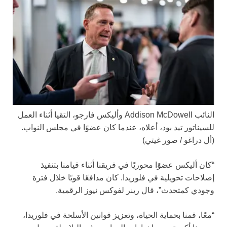
النائب Addison McDowell وأليكس فارجو، التقيا أثناء العمل
للسيناتور تيد بود، أعلاه، عندما كان عضوًا في مجلس النواب.
(أل دراغو / صور غيتي)
“كان أليكس عضوًا محوريًا في فريقنا أثناء قيامنا بتنفيذ
إصلاحات تحويلية في فلوريدا. كان مدافعًا قويًا خلال فترة
وجودي كمتحدث”، قال رينر لفوكس نيوز الرقمية.
“معًا، قمنا بحماية الحياة، وتعزيز قوانين الأسلحة في فلوريدا،