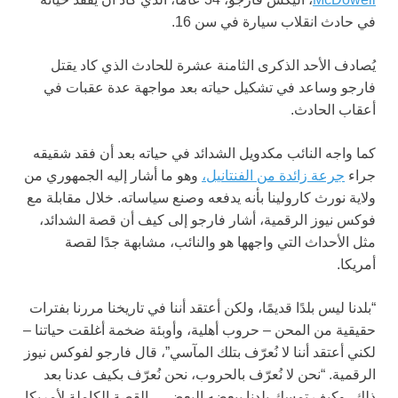
في حادث انقلاب سيارة في سن 16.
يُصادف الأحد الذكرى الثامنة عشرة للحادث الذي كاد يقتل
فارجو وساعد في تشكيل حياته بعد مواجهة عدة عقبات في
أعقاب الحادث.
كما واجه النائب مكدويل الشدائد في حياته بعد أن فقد شقيقه
جراء
جرعة زائدة من الفنتانيل،
وهو ما أشار إليه الجمهوري من
ولاية نورث كارولينا بأنه يدفعه وصنع سياساته. خلال مقابلة مع
فوكس نيوز الرقمية، أشار فارجو إلى كيف أن قصة الشدائد،
مثل الأحداث التي واجهها هو والنائب، مشابهة جدًا لقصة
أمريكا.
“بلدنا ليس بلدًا قديمًا، ولكن أعتقد أننا في تاريخنا مررنا بفترات
حقيقية من المحن – حروب أهلية، وأوبئة ضخمة أغلقت حياتنا –
لكني أعتقد أننا لا نُعرّف بتلك المآسي”، قال فارجو لفوكس نيوز
الرقمية. “نحن لا نُعرّف بالحروب، نحن نُعرّف بكيف عدنا بعد
ذلك، وكيف تمسك بلدنا ببعضه البعض… القصة الكاملة لأمريكا