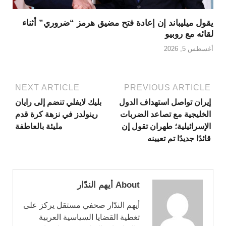
يقول ميليباند إن إعادة فتح مضيق هرمز “ضروري” أثناء
لقائه مع روبيو
أغسطس 5, 2026
NEXT ARTICLE
PREVIOUS ARTICLE
إيران تواصل استهداف الدول
بليك لايفلي تنضم إلى رايان
الخليجية مع تصاعد الضربات
رينولدز في نزهة كرة قدم
الإسرائيلية؛ طهران تقول إن
مليئة بالعاطفة
قائدًا جديدًا تم تعيينه
About أيهم الندّار
أيهم الندّار صحفي مستقل يركز على
تغطية القضايا السياسية العربية