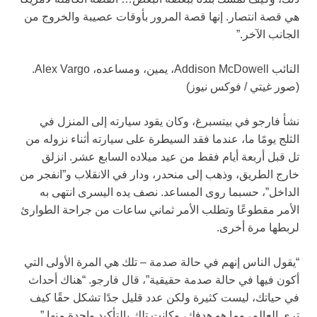
هي قصة انتصار. إنها قصة المرور بأوقات عصيبة والخروج من
الجانب الآخر.”
النائب Addison McDowell، يمين، ومساعده، Alex Vargo.
(صور غيتي / فوكس نيوز)
نشأ فارجو في بيتسبرغ، وكان يقود سيارته إلى المنزل في
الثلج يومًا ما، عندما فقد السيطرة على سيارته أثناء نزوله من
تل قبل أربعة أيام فقط من عيد ميلاده السابع عشر. انزلق
خارج الطريق، وذهب إلى منحدر، ودار في الانقلاب و”انفجر من
الداخل”، حسبما روى المساعد. نصف يده اليسرى انتهى به
الأمر مقطوعًا وتطلب الأمر ثماني ساعات من جراحة الطوارئ
لربطها مرة أخرى.
“يقول الناس إنهم في حالة صدمة – تلك هي المرة الأولى التي
أكون فيها في حالة صدمة حقيقية”، قال فارجو. “هناك أحداث
في حياتك، ليست كثيرة ولكن عدد قليل جدًا تشكل حقًا كيف
ترى العالم، وما هو هدفك، وكانت تلك بالتأكيد واحدة منها.”