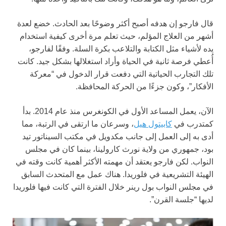
قال فارجو إن هدفه أصبح أكثر وضوحًا بعد الحادث. خضع لعدة
أشهر من العلاج المؤلم، حيث تعلم مرة أخرى كيفية استخدام
يده لأشياء مثل الكتابة والتلاعب بكرة السلة. وفقًا لفارجو،
أُعطي فرصة ثانية في الحياة وأراد استغلالها بشكل جيد. كانت
تلك التجارب الحياتية التي دفعت قرار الدخول في “معركة
الأفكار”، وكون جزءًا من الحركة المحافظة.
الآن، يعمل المساعد الأول في الكونغرس منذ عام 2014. بدأ
كمتدرب في
كابيتول هيل
، وسرعان ما ارتقى في الرتبة، مما
أدى به إلى العمل إلى جانب مكدويل في مكتب السيناتور تيد
بود، جمهوري من ولاية نورث كارولينا، بينما كان في مجلس
النواب. لكن فارجو يعتقد أن مهمته الأكثر أهمية كانت وقته في
الهيئة التشريعية في فلوريدا. هناك عمل مع المتحدث السابق
في مجلس النواب بول رينر خلال الفترة التي كانت فيها فلوريدا
لديها “جلسة القرن”.