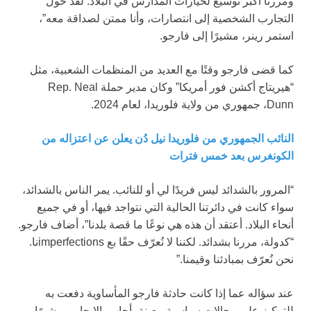
ومررنا أكبر توسيع لخيارات المدارس في البلاد. لقد حول
التجارب الشخصية إلى انتصارات، وأنا ممتن لصداقة معه”،
استمر رينر، مشيرًا إلى فارجو.
كما قضى فارجو وقتًا مع العديد من المنظمات الشعبية، مثل
“هيريتاج أكشن فور أمريكا” وكان مدير حملة Rep. Neal
Dunn، جمهوري من ولاية فلوريدا، لعام 2024.
النائب الجمهوري من فلوريدا نيل دُن يعلن عن اعتزاله من
الكونغرس بعد خمس فترات
“المرور بالشدائد ليس فريدًا لي أو للنائب. يمر الناس بالشدائد،
سواء كانت في دائرتنا الحالية التي نتواجد فيها، أو في جميع
أنحاء البلاد. أعتقد أن هذه هي نوعًا ما قصة بلدنا”، أضاف فارجو.
“كدولة، مررنا بشدائد. لكننا لا نُعرّف حقًا بع imperfectionsنا.
نحن نُعرّف بمبادئنا وقيمنا.”
عند سؤاله عما إذا كانت حادثة فارجو المأساوية دفعت به
للتركيز على مجالات سياسية معينة، أجاب بالإيجاب، مشيرًا