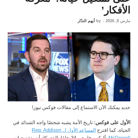
الأفكار’
مارس 8, 2026
-
by
أيهم الندّار
جديد
يمكنك الآن الاستماع إلى مقالات فوكس نيوز!
الأول على فوكس:
تاريخ الأمة يشبه شخصًا واجه الشدائد في
الحياة، كما اقترح
المساعد الأول ل Rep. Addison
McDowell
، أليكس فارجو، 34 عامًا، الذي كاد أن يفقد حياته