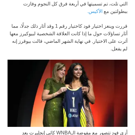
التي تلت، تم تسميتها في أربعة فرق كل النجوم وفازت
ببطولتين مع
الأكيس.
قررت وينغز اختيار فود كاختيار رقم 1 وقد أثار ذلك جدلًا، مما
أثار تساؤلات حول ما إذا كانت العلاقة الشخصية لبيوكيرز معها
أثرت على الاختيار. في نهاية الشهر الماضي، قالت بيوقرز إنه
لم يفعل.
أزي فود تتصور مع مفوضة الـWNBA كاثي إنجلبرت بعد