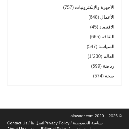
الأجهزة والإلكترونيات
(757)
الأعمال
(648)
الاقتصاد
(45)
الثقافة
(665)
السياسة
(547)
العالم
(1٬230)
رياضة
(599)
صحة
(574)
alnwadr.com
2020 – 2026
©
سياسة الخصوصية / Privacy Policy
اتصل بنا / Contact Us
سياسة التحرير / Editorial Policy
من نحن / About Us