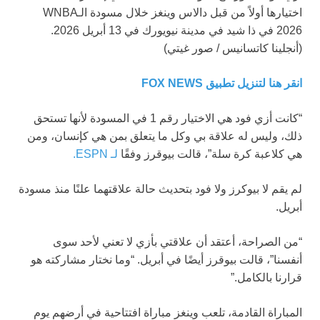
اختيارها أولاً من قبل دالاس وينغز خلال مسودة الـWNBA
2026 في ذا شيد في مدينة نيويورك في 13 أبريل 2026.
(أنجلينا كاتسانيس / صور غيتي)
انقر هنا لتنزيل تطبيق FOX NEWS
“كانت أزي فود هي الاختيار رقم 1 في المسودة لأنها تستحق
ذلك، وليس له علاقة بي وكل ما يتعلق بمن هي كإنسان، ومن
هي كلاعبة كرة سلة”، قالت بيوقرز وفقًا
لـ ESPN.
لم يقم لا بيوكرز ولا فود بتحديث حالة علاقتهما علنًا منذ مسودة
أبريل.
“من الصراحة، أعتقد أن علاقتي بأزي لا تعني لأحد سوى
أنفسنا”، قالت بيوقرز أيضًا في أبريل. “وما نختار مشاركته هو
قرارنا بالكامل.”
المباراة القادمة، تلعب وينغز مباراة افتتاحية في أرضهم يوم