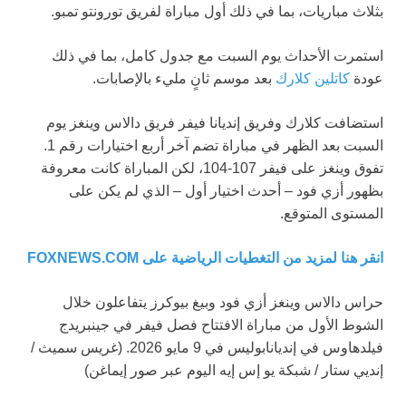
بثلاث مباريات، بما في ذلك أول مباراة لفريق تورونتو تمبو.
استمرت الأحداث يوم السبت مع جدول كامل، بما في ذلك
عودة
كاتلين كلارك
بعد موسم ثانٍ مليء بالإصابات.
استضافت كلارك وفريق إنديانا فيفر فريق دالاس وينغز يوم
السبت بعد الظهر في مباراة تضم آخر أربع اختيارات رقم 1.
تفوق وينغز على فيفر 107-104، لكن المباراة كانت معروفة
بظهور أزي فود – أحدث اختيار أول – الذي لم يكن على
المستوى المتوقع.
انقر هنا لمزيد من التغطيات الرياضية على FOXNEWS.COM
حراس دالاس وينغز أزي فود وبيغ بيوكرز يتفاعلون خلال
الشوط الأول من مباراة الافتتاح فصل فيفر في جينبريدج
فيلدهاوس في إنديانابوليس في 9 مايو 2026.
(غريس سميث /
إنديي ستار / شبكة يو إس إيه اليوم عبر صور إيماغن)