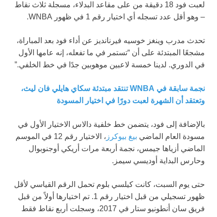
لعبت فود 18 دقيقة من على مقاعد البدلاء، مسجلة ثلاث نقاط
– وهو أقل عدد تسجله أي اختيار رقم 1 في ظهور WNBA.
تحدث مدرب وينغز خوسيه فيرنانديز عن أداء فود بعد المباراة،
مشجعًا المبتدئة على أن “تستمر في ما تفعله، إنه عامها الأول
في الدوري. لدينا خمسة لاعبين موهوبين جدًا في خط الخلفي.”
نجمة سابقة في WNBA تنتقد مبتدئة سكاي هايلي فان ليث،
وتعتقد أن الشهرة لعبت دورًا في اختيار المسودة
بالإضافة إلى فود، يتضمن خط خلفية دالاس الاختيار الأول في
مسودة العام الماضي
بيغ بيوكرز
، الاختيار رقم 12 في الموسم
الماضي أزياها جيمس، نجمة أربعة مرات أريكي أوجنوبوال
وحارس البداية أوديسي سيمز.
حتى يوم السبت، كانت كيلسي بلوم تحمل الرقم القياسي لأقل
ظهور تسجيلي من قبل اختيار رقم 1. تم اختيارها أولاً من قبل
فريق سان أنطونيو ستار في 2017، وسجلت أربع نقاط فقط