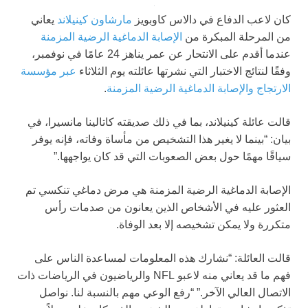
كان لاعب الدفاع في دالاس كاوبويز
مارشاون كينيلاند
يعاني
من المرحلة المبكرة من
الإصابة الدماغية الرضية المزمنة
عندما أقدم على الانتحار عن عمر يناهز 24 عامًا في نوفمبر،
وفقًا لنتائج الاختبار التي نشرتها عائلته يوم الثلاثاء
عبر مؤسسة
الارتجاج والإصابة الدماغية الرضية المزمنة
.
قالت عائلة كينيلاند، بما في ذلك صديقته كاتالينا مانسيرا، في
بيان: “بينما لا يغير هذا التشخيص من مأساة وفاته، فإنه يوفر
سياقًا مهمًا حول بعض الصعوبات التي قد كان يواجهها.”
الإصابة الدماغية الرضية المزمنة هي مرض دماغي تنكسي تم
العثور عليه في الأشخاص الذين يعانون من صدمات رأس
متكررة ولا يمكن تشخيصه إلا بعد الوفاة.
قالت العائلة: “نشارك هذه المعلومات لمساعدة الناس على
فهم ما قد يعاني منه لاعبو NFL والرياضيون في الرياضات ذات
الاتصال العالي الآخر.” “رفع الوعي مهم بالنسبة لنا. نواصل