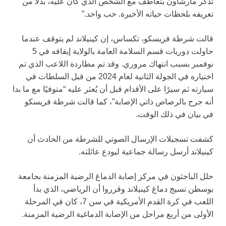
تذكر مارشاون بتعاطف مع الشخص الذي كان عليه، بدلاً من
تعريفه بلحظات حياته الأخيرة. حب واحد.”
قالت شرطة فريسكو، تكساس، إن كينيلاند لم يتوقف عندما
حاولت دوريات قسم السلامة العامة بالولاية إيقافه في 5
نوفمبر بسبب انتهاك مروري. وقد تم مطاردة اللاعب الذي تم
اختياره في الجولة الثانية لعام 2024 من قبل السلطات في
سيارته ثم سيرًا على الأقدام قبل أن يُعثر عليه “متوفيًا مع ما بدا
أنه جرح بالرصاص ذاتي الإصابة”، كما قالت شرطة فريسكو
في بيان في ذلك الوقت.
كشفت تسجيلات الإرسال الصوتي للشرطة من الحادث أن
كينيلاند أرسل رسالة جماعية ليودع عائلته.
حلل الباحثون في مركز إصابة الدماغ الرضية المزمنة بجامعة
بوسطن نسيج دماغ كينيلاند وقرروا أن الرياضي، الذي بدأ
اللعب في كرة القدم الأمريكية في سن 7، كان في المرحلة
الأولى من أربع مراحل من الإصابة الدماغية الرضية المزمنة.