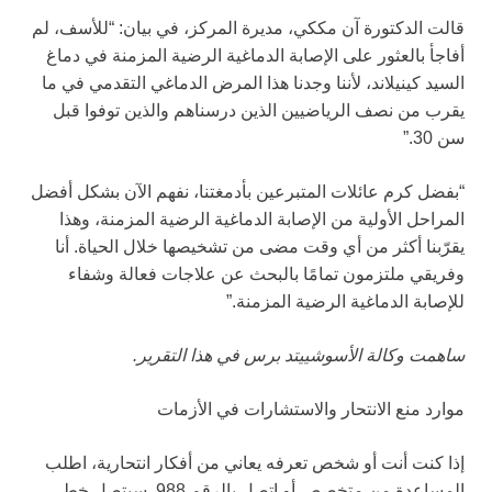
قالت الدكتورة آن مككي، مديرة المركز، في بيان: “للأسف، لم
أفاجأ بالعثور على الإصابة الدماغية الرضية المزمنة في دماغ
السيد كينيلاند، لأننا وجدنا هذا المرض الدماغي التقدمي في ما
يقرب من نصف الرياضيين الذين درسناهم والذين توفوا قبل
سن 30.”
“بفضل كرم عائلات المتبرعين بأدمغتنا، نفهم الآن بشكل أفضل
المراحل الأولية من الإصابة الدماغية الرضية المزمنة، وهذا
يقرّبنا أكثر من أي وقت مضى من تشخيصها خلال الحياة. أنا
وفريقي ملتزمون تمامًا بالبحث عن علاجات فعالة وشفاء
للإصابة الدماغية الرضية المزمنة.”
ساهمت وكالة الأسوشييتد برس في هذا التقرير.
موارد منع الانتحار والاستشارات في الأزمات
إذا كنت أنت أو شخص تعرفه يعاني من أفكار انتحارية، اطلب
المساعدة من متخصص أو اتصل بالرقم 988. سيتصل خط