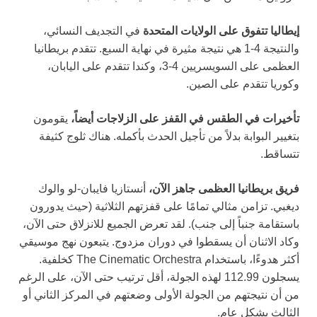
إيطاليا تتفوق على الولايات المتحدة
في التجديف النسائي،
والنتيجة 4-1 هي نتيجة مثيرة في نهاية السبع. تتقدم بريطانيا
العظمى على السويسريين 4-3، وكندا تتقدم على اليابان،
وكوريا تتقدم على الصين.
تأخيرات في الطقس في القفز على الزلاجات أيضاً،
يقومون
بتغيير البوابة بدلاً من تأجيل الحدث بأكمله. هناك ثلوج كثيفة
تتساقط.
فريق بريطانيا العظمى جاهز الآن،
أنستازيا فايبان-لو والوك
ديغبي. تزامن مثالي تمامًا على قفزتهم الثلاثية (حيث يدورون
باستقامة جنباً إلى جنب). لقد تعرض الجميع للانزلاق حتى الآن،
وكاد الاثنان أن يسقطوا في دوران مزدوج. يتبعون نهج موسيقي
أكثر هدوءًا، باستخدام The Cinematic Orchestra كخلفية.
يسجلون 112.99 لهذه الجولة، أقل ترتيب حتى الآن، على الرغم
من أن نتيجتهم من الجولة الأولى وضعتهم في المركز الثاني أو
الثالث بشكل عام.