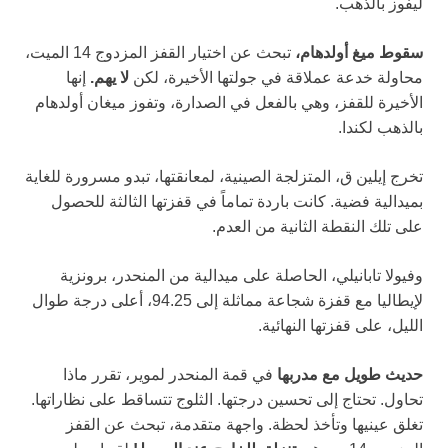
ليفوز بالذهب.
سقوط ميغ أولدهام،
تبحث عن اختيار القفز المزدوج 14 الميت،
محاولة خدعة عملاقة في جولتها الأخيرة، لكن
لا يهم.
إنها
الأخيرة للقفز، وهي بالفعل في الصدارة، وتفوز ميغان أولدهام
بالذهب لكندا.
تخرج إيلين ق، المتزلجة الصينية، لمعانقتها، تبدو مسرورة للغاية
بميدالية فضية. كانت باردة تماماً في قفزتها الثالثة للحصول
على تلك النقطة الثانية من العدم.
وفيولا تابانيلي، الحاصلة على ميدالية من المنحدر، برونزية
لإيطاليا مع قفزة شجاعة مماثلة إلى 94.25، أعلى درجة طوال
الليل، على قفزتها النهائية.
حديث طويل مع مدربها
في قمة المنحدر لموير، تقرر ماذا
تحاول. تحتاج إلى تحسين درجتها. الثلوج تتساقط على نظاراتها.
تغلق عينيها وتأخذ لحظة. واجهة متقدمة، تبحث عن القفز