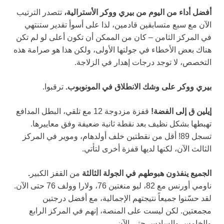
أفضل أداء من اليوم من بيري ووكر الأسترالية،
تتصدر الترتيب
الآن مع سبع متسابقين قادمين، لذا على أسوأ تقدير ستنتهي
في المركز الثامن – كان من الممكن أن تكون أعلى لو لم تكن
هناك بعض الأخطاء في جولتها الأولى، ولكن هذا هو صرامة هذه
التخصص، لا توجد درجات إهدار في الزلاجة.
بيري ووكر على وشك الانطلاق في المونوبوب.
ترقبوا.
إيلين ق إلى الفضة!
قفزة مزدوجة 12 مع تلقي، البطل المدافع
تهبطها بشكل نظيف بعد نقطة ثانية ضعيفة وفق معاييرها.
تسجل 89! أقل من نقطتين خلف أولدهام، وموير في المركز
الثالث الآن، لكنها لديها قفزة أخرى لتأتي.
الجميع ينفذون هبوطهم في الجولة الثالثة
من القفز الكبير
.
ناومي أورنس مع 82، ليو منغتين 76، ولارا وولف 76 حتى الآن.
لقد حسّنوا جميعاً نتيجتهم الإجمالية، مع أفضل درجتين
مجمعتين. لكن ليست على المنصة، إنهم في المركز الرابع
والخامس والسادس حتى الآن.