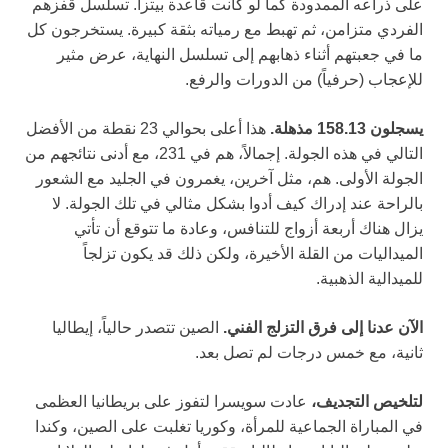
على ذراعه الممدودة كما لو كانت قاعدة بيتزا. تسلسل قفزهم
الفردي متزامن، ثم تهبط مع رمياته بثقة كبيرة. يستخرجون كل
ما في جعبتهم أثناء ذهابهم إلى تسلسل النهاية، عرض مثير
للإعجاب (حرفياً) من الدورات والرفع.
يسجلون 158.13 مذهلة.
هذا أعلى بحوالي 23 نقطة من الأفضل
التالي في هذه الجولة. إجمالاً، هم في 231، مع أدنى نتائجهم من
الجولة الأولى. هم، مثل آخرين، يغمرون في الجليد مع الشعور
بالراحة عند إدراك كيف أدوا بشكل مثالي في تلك الجولة. لا
يزال هناك أربعة أزواج للتنافس، وعادة ما تتوقع أن تأتي
الميداليات من القلة الأخيرة، ولكن ذلك قد يكون تزلجاً
للميدالية الذهبية.
الآن عدنا إلى فرق التزلج الفني.
الصين تتصدر حالياً، إيطاليا
ثانية، مع خمس درجات لم تصل بعد.
لتلخيص التجديف،
عادت سويسرا لتفوز على بريطانيا العظمى
في المباراة الجماعية للمرأة، وكوريا تغلبت على الصين، وكندا