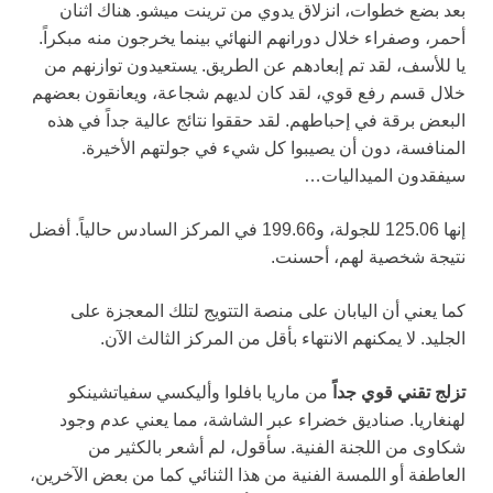
بعد بضع خطوات، انزلاق يدوي من ترينت ميشو. هناك اثنان
أحمر، وصفراء خلال دورانهم النهائي بينما يخرجون منه مبكراً.
يا للأسف، لقد تم إبعادهم عن الطريق. يستعيدون توازنهم من
خلال قسم رفع قوي، لقد كان لديهم شجاعة، ويعانقون بعضهم
البعض برقة في إحباطهم. لقد حققوا نتائج عالية جداً في هذه
المنافسة، دون أن يصيبوا كل شيء في جولتهم الأخيرة.
سيفقدون الميداليات…
إنها 125.06 للجولة، و199.66 في المركز السادس حالياً. أفضل
نتيجة شخصية لهم، أحسنت.
كما يعني أن اليابان على منصة التتويج لتلك المعجزة على
الجليد. لا يمكنهم الانتهاء بأقل من المركز الثالث الآن.
تزلج تقني قوي جداً
من ماريا بافلوا وأليكسي سفياتشينكو
لهنغاريا. صناديق خضراء عبر الشاشة، مما يعني عدم وجود
شكاوى من اللجنة الفنية. سأقول، لم أشعر بالكثير من
العاطفة أو اللمسة الفنية من هذا الثنائي كما من بعض الآخرين،