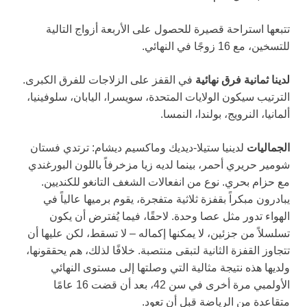
تتبعها استراحة قصيرة للحصول على الأربعة أزواج التالية
للتسخين، مع 16 زوجًا في النهائي.
لدينا ثمانية فرق نهائية
في القفز على الزلاجات للفرق الكبرى.
الترتيب سيكون الولايات المتحدة، سويسرا، اليابان، سلوفينيا،
ألمانيا، النرويج، بولندا، النمسا.
الجماليات
لدينيا ستيلا-ديديك وماكسيم ديشام: ترتدي فستان
شومير حريري أحمر، بينما لديه زيا مزخرفاً باللون البورغندي
مع حزام بحري. نوع من انفعالات الشغف التانغو للكنديين.
يبادرون مبكراً بقفزة ثلاثية متفجرة، يقوم برميها عالياً في
الهواء تدور مثل عصا وحدة. لاحقًا، فيما يُفترض أن يكون
تسلسلاً من جزئين، لا يمكنها إكماله – لا تسقط، لكن عليها أن
تتجاوز القفزة الثانية لتبقى منتصبة. خلافًا لذلك، هم يحققونها،
ولديها هذه نتيجة مثالية التي وصلتها إلى مستوى النهائي
الأولمبي مرة أخرى في سن 42، بعد أن قضت 16 عامًا
متقاعدة من الرياضة قبل أن تعود.