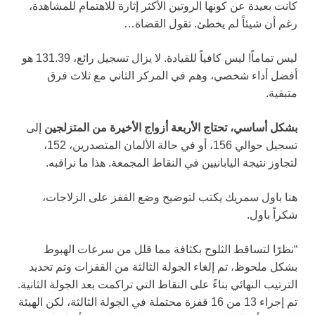
كانت بعيدة عن كونها الروتين الأكثر إثارة للاهتمام للمشاهدة،
رغم أن شيئاً لم يخطئ. تقول القضاة…
ليس تماماً! ليس كافياً للقيادة. لا يزال تسجيل رائع، 131.39 هو
أفضل أداء شخصي، وهم في المركز الثاني مع ثلاث فرق
متبقية.
بشكل أساسي، تحتاج الأربعة أزواج الأخيرة من المتزلجين
إلى
تسجيل حوالي 156، أو في حالة الألمان المتصدرين، 152،
لتجاوز نتيجة اليابانيين في النقاط المجمعة. هذا ما نراقبه.
هنا باول سمريك يكتب لتوضيح وضع القفز على الزلاجات،
شكراً باول.
“نظرًا لتساقط الثلوج بكثافة مما قلل من سرعات الهبوط
بشكل ملحوظ، تم إلغاء الجولة الثالثة من القفزات وتم تحديد
الترتيب النهائي بناءً على النقاط التي تراكمت بعد الجولة الثانية.
تم إجراء 13 من 16 قفزة محتملة في الجولة الثالثة، لكن الهيئة