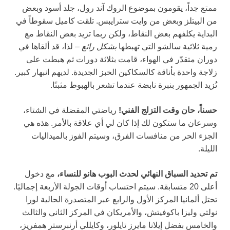
ممتع جداً، يقومون بموضوع الروك آند رول، جلد أسود وبعض
من البيتلز وبعض من وايت سترايبس. تلقت كاميل سقوطاً في
البداية يكلفهم بعض النقاط، ولكن ربما تزيد بعض النقاط مع
رمية ثلاثية سالشو التي تهبطها
بشكل رائع
– لذا، قد ألقاها في
دوران متقدّر في الهواء، قامت بثلاثة دورات ثم هبطت على
زلاجة واحدة بأناقة كالسكاكين الخبز الجديدة. لديهم انبهار كبير.
تُزيد الجمهور بنبرة نابضة عندما تشعر بالهبوط مثبتًا.
حسناً، حان وقت التزلج الفني!
رياضتي المفضلة في الشتاء،
وسرعان ما ستكون لك إذا كان لي أي علاقة بالأمر. هذه هي
الجزء الحر من منافسات الفرق، وسيتم الفوز بالميداليات
الليلة.
تم تحديد السباق النهائي لحدث البوب هانو للنساء،
مع دخول
أعلى 20 متسابقة. سيتم احتساب أوقات الجولة الأربعة إجماليًا.
تحتل ألمانيا المركز الأول والرابع عبر المتصدرة الحالية لورا
نولتي وليزا باكوفيتش، والأمريكان في المركز الثاني والثالث
والخامس بفضل إيلانا مايرز تايلور، وكايللي أرنبرستر همفريز،