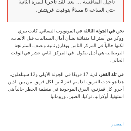
تأجيل المنافسة … بعد. لقد تأخرنا للمرة الثانية
حتى الساعة 8 مساءً بتوقيت غرينتش.
نحن في الجولة الثالثة
في المونوبوب النسائي. كانت بيري
ووكر من أستراليا متفائلة بشأن آمال الميداليات قبل الألعاب،
لكنها حالياً في المركز الثامن وبفارق ثانية ونصف. المتزلجة
البريطانية هي أديل نيكول، في المركز الثاني عشر في الوقت
الحالي.
في تلة القفز،
لدينا 17 فريقًا في الجولة الأولى و12 سيتأهلون.
هذا هو حدث الفريق، لذا يتم قفز اثنين لكل فريق. من بين الذين
أجروا كل قفزتين، الفرق الموجودة في منطقة الخطر حالياً هي
استونيا، أوكرانيا، تركيا، الصين، ورومانيا.
المصدر