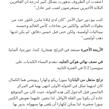
اعتقدت أن الظروف تدهورت بشكل كبير لدرجة أن القافزين
الثلاثة الأخيرين سيتعرضون لعيب غير عادل.”
كتب بيو دور حول الأمر. “كان لدى إيلانا مايرز تايلور عدد من
بطولات العالم، والكثير من نجاحات كأس العالم وخمسة
ميداليات أولمبية، ولكن حتى قبل خمس دقائق، لم يكن لديها
ذهب أولمبي.”
الأربعة الأخيرة
تستعد في التزلج: هنغاريا، كندا، جورجيا، ألمانيا.
في نصف نهائي هوكي الجليد،
تتقدم النساء الكنديات على
سويسرا 2-0 في الفترة الثانية.
تزلج مذهل من اليابان!
ميورا ريكو وكهارا ريويشي هما الكمال.
كان لديهما شلل في الجولة الأولى انتهى بهما في المركز
الخامس قبل الدخول إلى هذه الجولة، حيث كان من المتوقع
عادة أن يكونا بين القلة الأوائل، لذا يتعين عليهما تعويض الكثير.
ميورا صغيرة، لذا يمكن لكهارا أن يلقي بها بسهولة. يدور بها