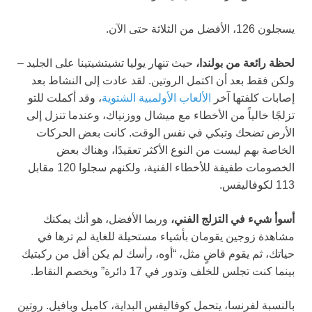
يسجلون 126، الأفضل من الثلاثة حتى الآن.
لحظة رائعة من بولندا،
حيث تنهار يوليا تشيتشيتينا على الجليد –
ولكن فقط بعد أن اكتمل الروتين. لقد عادت إلى النشاط بعد
إصابات كلفتها آخر
الألعاب الأولمبية الشتوية
، وقد أكملت للتو
تزلجًا خالياً من الأخطاء مع ميشال ووزنياك، وعندما تنزل إلى
الأرض تضحك وتبكي في نفس الوقت. كانت بعض الحركات
الخاصة بهم ليست من النوع الأكثر تعقيدًا، وهناك بعض
الخصومات طفيفة للأخطاء الفنية، ولكنهم سجلوا 120 مقابل
113 لكوفاليفس.
أسوأ شيء في التزلج الفني،
وربما الأفضل، هو أنك يمكنك
مشاهدة زوجين يقومان بأشياء مستحيلة للغاية لم ترها في
حياتك، ثم يقوم قاضٍ مثل، “أوه، رأسك لم يكن أقل من ركبتيك
بينما كنت تجلس للخلف وتدور في 17 دائرة” ويخصم النقاط.
بالنسبة لفرنسا، يتحمل كوفاليفس البداية، كاميل وبافيل. روتين