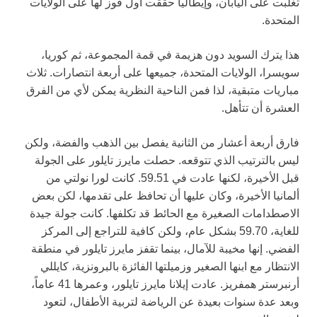
تغلبت على اليابان، وإيطاليا حققت أول فوز لها على الولايات
المتحدة.
هذا يترك السويد دون هزيمة في قمة المجموعة، ثم كوريا،
سويسرا، الولايات المتحدة، جميعها على أربعة انتصارات. ثلاث
مباريات متبقية، لذا فمن الناحية النظرية يمكن لأي من الفرق
العشرة أن تتأهل.
فارق أربعة أعشار من الثانية يفصل بين الذهب والفضة، ولكن
ليس بالترتيب الذي تتوقعه. حصلت مايرز تايلور على الجولة
قبل الأخيرة، لكنها عادت في 59.51. كانت لورا نولتي من
ألمانيا الأخيرة، وكان عليها أن تحافظ على تقدمها، لكن بعض
الاصطدامات الصغيرة مع الحائط قد تكلفها. كانت جولة جيدة
للغاية، 59.70 بشكل عام، ولكن كافية للتراجع إلى المركز
الفضي. إنها مخيبة للآمال، بينما تقفز مايرز تايلور في منطقة
الانتظار مع ابنها الصغير وزميلتها الفائزة بالبرونزية، كايللي
أرنبرستر همفريز. عادت إيلانا مايرز تايلور، وعمرها 41 عاماً،
وبعد عدة سنوات بعيدة عن الرياضة لتربية الأطفال، لتعود