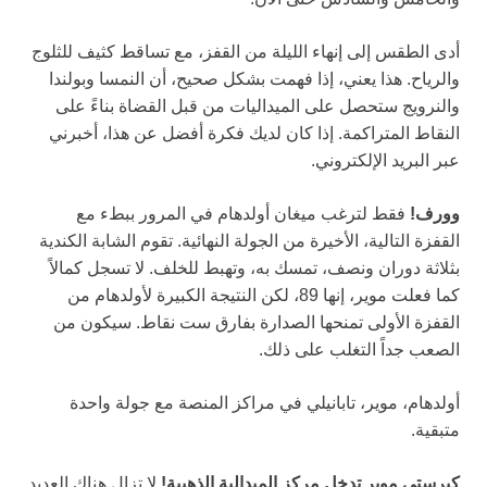
أدى الطقس إلى إنهاء الليلة من القفز، مع تساقط كثيف للثلوج
والرياح. هذا يعني، إذا فهمت بشكل صحيح، أن النمسا وبولندا
والنرويج ستحصل على الميداليات من قبل القضاة بناءً على
النقاط المتراكمة. إذا كان لديك فكرة أفضل عن هذا، أخبرني
عبر البريد الإلكتروني.
وورف!
فقط لترغب ميغان أولدهام في المرور ببطء مع
القفزة التالية، الأخيرة من الجولة النهائية. تقوم الشابة الكندية
بثلاثة دوران ونصف، تمسك به، وتهبط للخلف. لا تسجل كمالاً
كما فعلت موير، إنها 89، لكن النتيجة الكبيرة لأولدهام من
القفزة الأولى تمنحها الصدارة بفارق ست نقاط. سيكون من
الصعب جداً التغلب على ذلك.
أولدهام، موير، تابانيلي في مراكز المنصة مع جولة واحدة
متبقية.
كيرستي موير تدخل مركز الميدالية الذهبية!
لا تزال هناك العديد