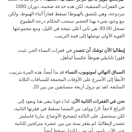
من القفزات المتبقية، لكن هذه خدعة ضخمة، دوران 1680
مزدوجة، وهي تلتصق بالهبوط! تسقط قفازاً أثناء الهبوط، ولكن
مع وجود شيء بهذا الحجم، ستحب الحكام درجة الطموح.
تسجل 93.00، هي ثاني أعلى نتيجة في الليل، ومع مجموعتها
القوية الأولى توصلها إلى قمة الترتيب.
إيطاليا الآن توشك أن تتصدر
في قفزات النساء الحر. تثبت
فلورا تابانيلي هبوطاً عكسياً لتتأهل.
السباق النهائي لمونوبوب النساء
قد بدأ أيضاً، هذه المرة بترتيب
الأبطأ إلى الأسرع على الأوقات المجمعة للسباقات الثلاثة
السابقة. لقد تم نزول أربعة متسابقين من بين 20.
نحن في القفزات الثانية الآن
، لذا دعونا نبقى هنا ونعود إلى
التزلج لاحقاً. لارا وولف من النمسا تسقط في قفزتها الثانية،
لكن ستحصل على الثالثة لتصحيح الأوضاع. ماريا غاسليتر
تتصدر لإيطاليا. لم يقفز ستة من بين عشرة متزلجين للثانية
حتى الآن. ناومي أورنس، لكندا، تسقط أيضاً.