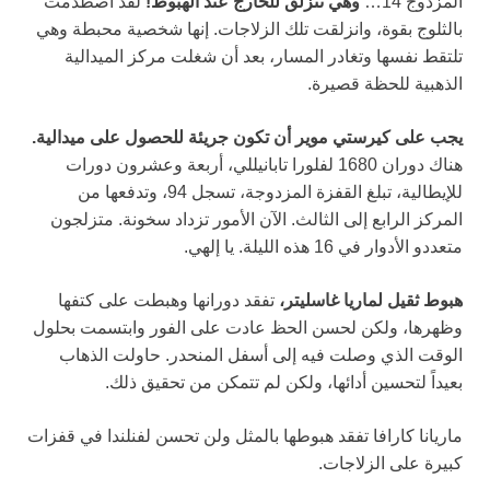
المزدوج 14…
وهي تنزلق للخارج عند الهبوط!
لقد اصطدمت
بالثلوج بقوة، وانزلقت تلك الزلاجات. إنها شخصية محبطة وهي
تلتقط نفسها وتغادر المسار، بعد أن شغلت مركز الميدالية
الذهبية للحظة قصيرة.
يجب على كيرستي موير أن تكون جريئة للحصول على ميدالية.
هناك دوران 1680 لفلورا تابانيللي، أربعة وعشرون دورات
للإيطالية، تبلغ القفزة المزدوجة، تسجل 94، وتدفعها من
المركز الرابع إلى الثالث. الآن الأمور تزداد سخونة. متزلجون
متعددو الأدوار في 16 هذه الليلة. يا إلهي.
هبوط ثقيل لماريا غاسليتر،
تفقد دورانها وهبطت على كتفها
وظهرها، ولكن لحسن الحظ عادت على الفور وابتسمت بحلول
الوقت الذي وصلت فيه إلى أسفل المنحدر. حاولت الذهاب
بعيداً لتحسين أدائها، ولكن لم تتمكن من تحقيق ذلك.
ماريانا كارافا تفقد هبوطها بالمثل ولن تحسن لفنلندا في قفزات
كبيرة على الزلاجات.