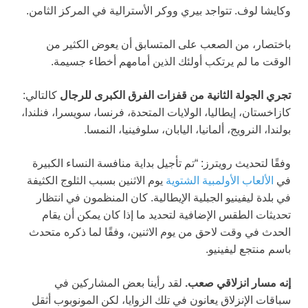
وكايشا لوف. تتواجد بيري ووكر الأسترالية في المركز الثامن.
باختصار، من الصعب على المتسابق أن يعوض الكثير من
الوقت ما لم يرتكب أولئك الذين أمامهم أخطاء جسيمة.
تجري الجولة الثانية من قفزات الفرق الكبرى للرجال
كالتالي:
كازاخستان، إيطاليا، الولايات المتحدة، فرنسا، سويسرا، فنلندا،
بولندا، النرويج، ألمانيا، اليابان، سلوفينيا، النمسا.
وفقًا لتحديث رويترز: “تم تأجيل بداية منافسة النساء الكبيرة
في
الألعاب الأولمبية الشتوية
يوم الاثنين بسبب الثلوج الكثيفة
في بلدة ليفينيو الجبلية الإيطالية. كان المنظمون في انتظار
تحديثات الطقس الإضافية لتحديد ما إذا كان يمكن أن يقام
الحدث في وقت لاحق من يوم الاثنين، وفقًا لما ذكره متحدث
باسم منتجع ليفينيو.
إنه مسار انزلاقي صعب.
لقد رأينا بعض المشاركين في
سباقات الإنزلاق يعانون في تلك الزوايا، لكن المونوبوب أثقل