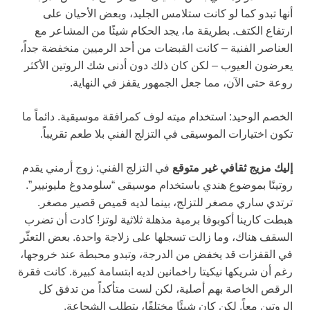
أنها تبدو كما لو كانت ستلامس الجليد، وبعض الأحيان على
ارتفاع الكتف. بطريقة ما، يجد الحكام شيئًا من المشاعر مع
العناصر الفنية – كانت القبضات من أحد الرميين منخفضة جداً،
يعرضون العيوب – لكن كان ذلك دون أدنى شك الروتين الأكثر
روعة حتى الآن، مما جعل الجمهور يقفز في النهاية.
الخصم الوحيد: استخدام ميته لوف كمرافقة موسيقية. دائماً ما
تكون اختيارات الموسيقى في التزلج الفني بلا طعم تقريباً.
إليك مزيج ثقافي غير متوقع
في التزلج الفني: زوج أرمني يقدم
روتينًا بموضوع هندي باستخدام موسيقى “سلومدوغ مليونيير”.
ترتدي ساري مصغر للتزلج، بينما لديه قميص قصير مصغر.
هبطت كارينا أكوبوفا برمية مذهلة ثلاثية لوتز! كادت أن تضرب
السقف هناك، وما زالت تسجلها على زلاجة واحدة. بعض التعثّر
في القفزات قد يخفض من الدرجة، وتبدو محبطة عند خروجها،
رغم أن شريكها نيكيتا راخمانين لديه ابتسامة كبيرة. كانت فقرة
الرقص الخاصة بهم أصلية، لكن لست متأكداً من تدفق كل
الروتين معاً. لكن كان شيئًا مختلفًا، يتطلب الشجاعة.