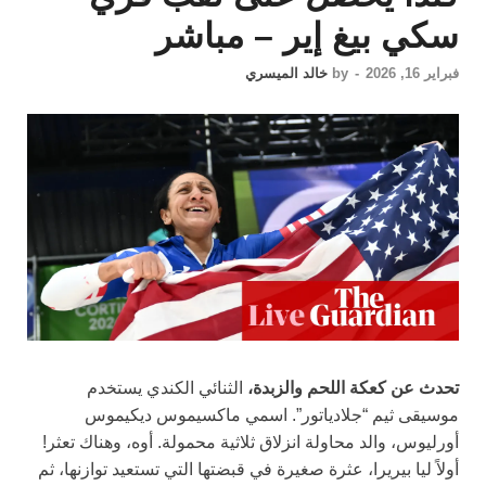
سكي بيغ إير – مباشر
فبراير 16, 2026
-
by
خالد الميسري
تحدث عن كعكة اللحم والزبدة،
الثنائي الكندي يستخدم
موسيقى ثيم “جلادياتور”. اسمي ماكسيموس ديكيموس
أورليوس، والد محاولة انزلاق ثلاثية محمولة. أوه، وهناك تعثر!
أولاً ليا بيريرا، عثرة صغيرة في قبضتها التي تستعيد توازنها، ثم