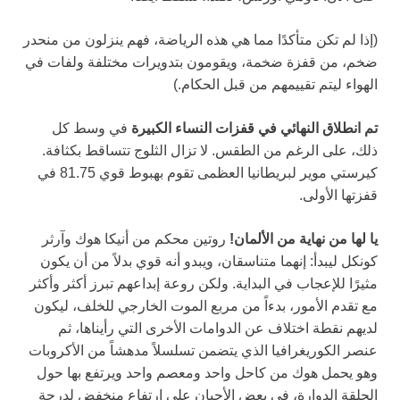
(إذا لم تكن متأكدًا مما هي هذه الرياضة، فهم ينزلون من منحدر
ضخم، من قفزة ضخمة، ويقومون بتدويرات مختلفة ولفات في
الهواء ليتم تقييمهم من قبل الحكام.)
تم انطلاق النهائي في قفزات النساء الكبيرة
في وسط كل
ذلك، على الرغم من الطقس. لا تزال الثلوج تتساقط بكثافة.
كيرستي موير لبريطانيا العظمى تقوم بهبوط قوي 81.75 في
قفزتها الأولى.
يا لها من نهاية من الألمان!
روتين محكم من أنيكا هوك وآرثر
كونكل ليبدأ: إنهما متناسقان، ويبدو أنه قوي بدلاً من أن يكون
مثيرًا للإعجاب في البداية. ولكن روعة إبداعهم تبرز أكثر وأكثر
مع تقدم الأمور، بدءاً من مربع الموت الخارجي للخلف، ليكون
لديهم نقطة اختلاف عن الدوامات الأخرى التي رأيناها، ثم
عنصر الكوريغرافيا الذي يتضمن تسلسلاً مدهشاً من الأكروبات
وهو يحمل هوك من كاحل واحد ومعصم واحد ويرتفع بها حول
الحلقة الدوارة، في بعض الأحيان على ارتفاع منخفض لدرجة