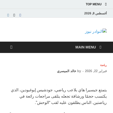
TOP MENU
أغسطس 8, 2026
النوادر نيوز
موقع إخباري عربي مستقل ينقل آخر الأخبار والتقارير
من العالم العربي والعالمي
MAIN MENU
رياضة
فبراير 22, 2026
-
by
خالد الميسري
يتمتع جيسيرا هاي بلاعب رياضي، جودشيس إبوغبودين، الذي
يكتسب حجمًا ورشاقة تجعله يتلقى مراجعات رائعة في
رياضتين. الناس يطلقون عليه لقب “الوحش”.