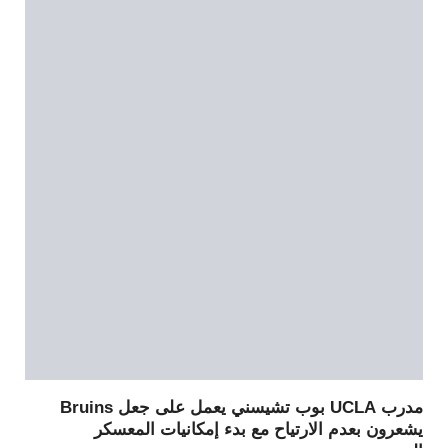
مدرب UCLA بوب تشيسني يعمل على جعل Bruins
يشعرون بعدم الارتياح مع بدء إمكانيات المعسكر