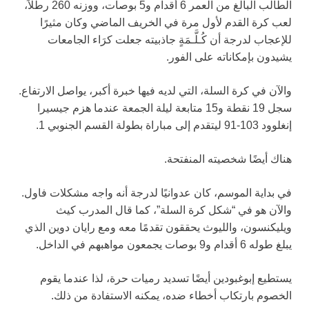
الطالب البالغ من العمر 6 أقدام و5 بوصات، ووزنه 260 رطلاً،
لعب كرة القدم لأول مرة في الخريف الماضي وكان مثيرًا
للإعجاب لدرجة أن كُـلَّـمَةٍ جاذبيته جعلت كرَاء الجامعات
يشيدون بإمكاناته على الفور.
والآن في كرة السلة، التي لديه فيها خبرة أكبر، يواصل الارتفاع.
سجل 19 نقطة و15 متابعة ليلة الجمعة عندما هزم جيسيرا
إنغلوود 103-91 ليتقدم إلى مباراة بطولة القسم الجنوبي 1.
هناك أيضًا شخصيته المنفتحة.
في بداية الموسم، كان عدوانيًا لدرجة أنه واجه مشكلات فاول.
والآن هو في “شكل كرة السلة”، كما قال المدرب كيث
ويليكنسون، والليوث يحققون تقدمًا معه ومع رايان دوين الذي
يبلغ طوله 6 أقدام و9 بوصات يجمعون مواهبهم في الداخل.
يستطيع إبوغبودين أيضًا تسديد رميات حرة، لذا عندما يقوم
الخصوم بارتكاب أخطاء ضده، يمكنه الاستفادة من ذلك.