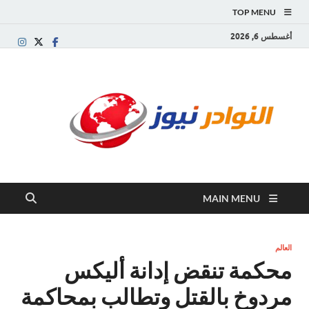
TOP MENU
أغسطس 6, 2026
النو
موقع
إخباري
نيوز
عربي
مستقل
ينقل
آخر
الأخبار
MAIN MENU
والتقارير
من
العالم
العربي
العالم
والعالمي
محكمة تنقض إدانة أليكس
مردوخ بالقتل وتطالب بمحاكمة