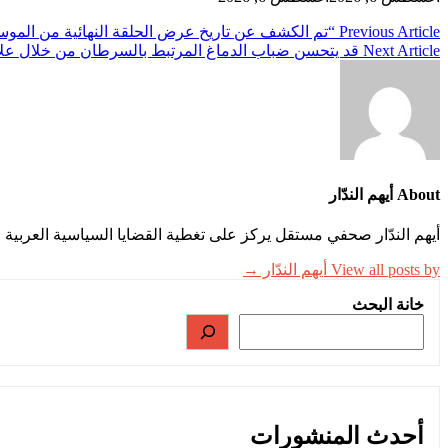
تصفّح
Previous Article
“تم الكشف عن تاريخ عرض الحلقة النهائية من الموسم “YeraltÄ±” حيث يودع شخصية رئ
Next Article
قد يتحسن ضباب الدماغ المرتبط بالسرطان من خلال علا
المقالات
About أيهم الندّار
أيهم الندّار صحفي مستقل يركز على تغطية القضايا السياسية العربية وا
View all posts by أيهم الندّار →
خانة البحث
أحدث المنشورات