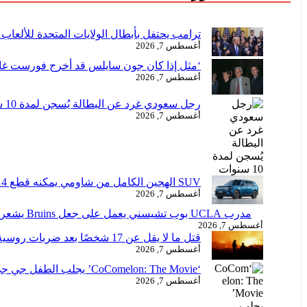
ترامب يحتفل بأبطال الولايات المتحدة للألعاب 
أغسطس 7, 2026
‘مثل إذا كان جون سايلس قد أخرج فورست غامب’
أغسطس 7, 2026
رجل سعودي غرد عن البطالة يُسجن لمدة 10 سنوات
أغسطس 7, 2026
SUV الهجين الكامل من شاومي يمكنه قطع 314 ميلاً كهربائياً قبل أن يلمس نقطة من البنزين
أغسطس 7, 2026
مدرب UCLA بوب تشيسني يعمل على جعل Bruins يشعرون بعدم الارتياح مع بدء إمكانيات المعسكر التحضيري
أغسطس 7, 2026
قتل ما لا يقل عن 17 شخصًا بعد ضربات روسية مميتة خلال الليل في أوكرانيا
أغسطس 7, 2026
‘CoComelon: The Movie’ يجلب الطفل جي جي (و SZA) إلى الشاشة الكبيرة: شاهد العرض التشويقي الأول
أغسطس 7, 2026