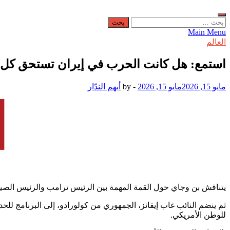
البحث
عن:
Main Menu
العالم
استمع: هل كانت الحرب في إيران تستحق كل 
مايو 15, 2026
مايو 15, 2026
-
by
أيهم الندّار
يتناقش بن وجاي حول القمة المهمة بين الرئيس ترامب والرئيس الصيني شي جين بينغ، وآخر التوقعات التكلفة
ثم ينضم النائب غاب إيفانز، الجمهوري من كولورادو، إلى البرنامج لل
للوطن الأمريكي.