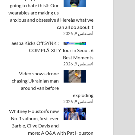
going to hate thisâ: Our
wearables are making us
anxious and obsessive â Hereâs what we
can all do about it
أغسطس 9, 2026
aespa Kicks Off SYNK :
COMPLÃ¦XITY Tour in Seoul: 6
Best Moments
أغسطس 9, 2026
Video shows drone
chasing Ukrainian man
around van before
exploding
أغسطس 9, 2026
Whitney Houston’s new
No. 1s album, first-ever
Barbie, Clive Davis and
more: A Q&A with Pat Houston