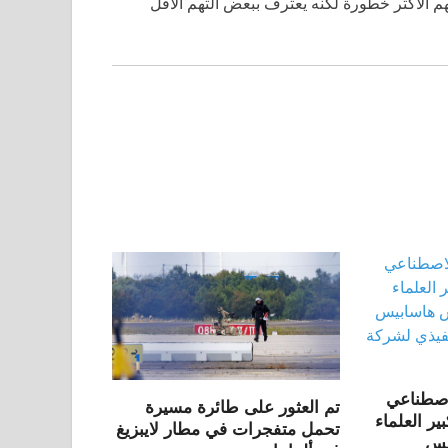
ينفي التهم الأكثر خطورة لكنه يعترف ببعض التهم الأقل
لاصطناعي
تم العثور على طائرة مسيرة
وج كبير العلماء
تحمل متفجرات في مطار لايبزيغ
يس