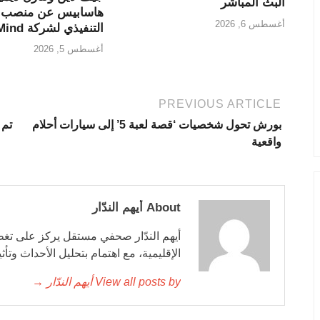
البث المباشر
هاسابيس عن منصب 
أغسطس 6, 2026
التنفيذي لشركة DeepMind
أغسطس 5, 2026
PREVIOUS ARTICLE
بورش تحول شخصيات ‘قصة لعبة 5’ إلى سيارات أحلام
تم 
واقعية
About أيهم الندّار
أيهم الندّار صحفي مستقل يركز على تغطي
الإقليمية، مع اهتمام بتحليل الأحداث وتأ
View all posts by أيهم الندّار →