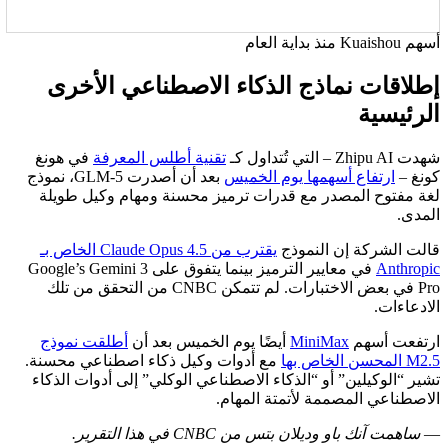
أسهم Kuaishou منذ بداية العام
إطلاقات نماذج الذكاء الاصطناعي الأخرى
الرئيسية
شهدت Zhipu AI – التي تُتداول كـ
تقنية أطلس المعرفة
في هونغ
كونغ –
ارتفاع أسهمها يوم الخميس
بعد أن أصدرت GLM-5، نموذج
لغة مفتوح المصدر مع قدرات ترميز محسنة ومهام وكيل طويلة
المدى.
قالت الشركة إن النموذج
يقترب من Claude Opus 4.5 الخاص بـ
Anthropic
في معايير الترميز بينما يتفوق على Google’s Gemini 3
Pro في بعض الاختبارات. لم تتمكن CNBC من التحقق من تلك
الادعاءات.
ارتفعت أسهم
MiniMax
أيضًا يوم الخميس بعد أن
أطلقت نموذج
M2.5 المحسن الخاص بها
مع أدوات وكيل ذكاء اصطناعي محسنة.
تشير “الوكيلين” أو “الذكاء الاصطناعي الوكلي” إلى أدوات الذكاء
الاصطناعي المصممة لأتمتة المهام.
—
ساهمت آنك باو وديلان بتس من CNBC في هذا التقرير.