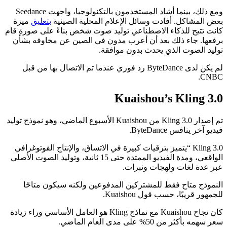
ومع ذلك، بينما أشاد المستخدمون بالتكنولوجيا، واجهت Seedance
بعض المشاكل. أفادت وسائل الإعلام المحلية الصينية
بتعليق
ميزة
كانت تتيح للذكاء الاصطناعي توليد صوت شخص بناءً على صورة قام
برفعها. جاء ذلك بعد أن أعرب مدون في الصين عن مخاوفه بشأن
توليد الصوت الذي يحدث بدون موافقة.
لم يكن لدى ByteDance رد فوري عندما تم الاتصال بها من قبل
CNBC.
Kuaishou’s Kling 3.0
تم إصدار Kling 3.0 من Kuaishou الأسبوع الماضي، وهو نموذج توليد
فيديو آخر ينافس ByteDance.
Kling 3.0 “يتميز بترقيات كبيرة في الاتساق، والإنتاج الفوتوغرافي
الواقعي، ومدة الفيديو الممتدة حتى 15 ثانية، وتوليد الصوت الأصلي
عبر عدة لغات ولهجات ونبرات.
النموذج متاح فقط للمشتركين المدفوعين ولكنه سيكون متاحًا
للجمهور قريبًا، حسب قول Kuaishou.
كان نجاح Kuaishou مع نماذج Kling هو العامل الأساسي وراء زيادة
سعر سهمه بأكثر من 50% على مدى العام الماضي.