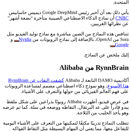
المتحدة.
يأتي ذلك بعد أن أخبر رئيس Google DeepMind ديميس حاسابيس
CNBC
أن نماذج الذكاء الاصطناعي الصينية متأخرة “بضعة أشهر”
عن نظرائها الغربيين.
تتنافس هذه النماذج من الصين مباشرة مع نماذج توليد الفيديو مثل
Sora من OpenAI، بالإضافة إلى نماذج الروبوتات من
Nvidia
و
.
Google
إليك ملخص عن النماذج.
RynnBrain من Alibaba
أكاديمية DAMO التابعة لـ Alibaba
كشفت النقاب عن RynnBrain
هذا الأسبوع
، وهو نموذج ذكاء اصطناعي مصمم لمساعدة الروبوتات
على فهم العالم الفيزيائي من حولها والتعرف على الأشياء.
في عرض فيديو، أظهرت Alibaba روبوتًا بذراعين على شكل ملقط
يبدو قادراً على عد البرتقال، التقاطه ووضعه في سلة. كما تم عرضه
وهو يأخذ الحليب من الثلاجة.
تتطلب النماذج تدريبًا مكثفًا لتمكينها من التعرف على الأشياء اليومية
للتفاعل معها، مما يعني أن المهام البسيطة مثل التقاط الفواكه