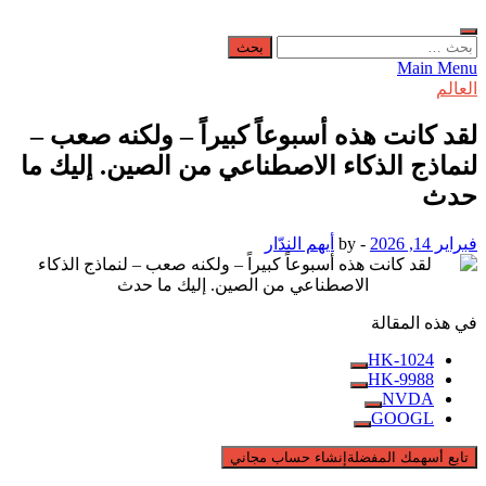
البحث
عن:
Main Menu
العالم
لقد كانت هذه أسبوعاً كبيراً – ولكنه صعب –
لنماذج الذكاء الاصطناعي من الصين. إليك ما
حدث
فبراير 14, 2026
-
by
أيهم الندّار
في هذه المقالة
1024-HK
9988-HK
NVDA
GOOGL
تابع أسهمك المفضلة
إنشاء حساب مجاني