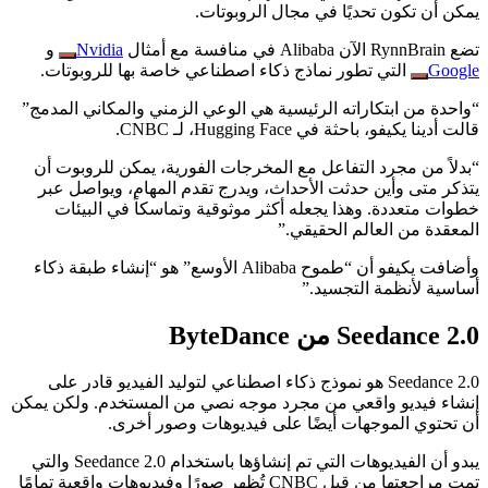
يمكن أن تكون تحديًا في مجال الروبوتات.
تضع RynnBrain الآن Alibaba في منافسة مع أمثال
Nvidia
و
Google
التي تطور نماذج ذكاء اصطناعي خاصة بها للروبوتات.
“واحدة من ابتكاراته الرئيسية هي الوعي الزمني والمكاني المدمج”
قالت أدينا يكيفو، باحثة في Hugging Face، لـ CNBC.
“بدلاً من مجرد التفاعل مع المخرجات الفورية، يمكن للروبوت أن
يتذكر متى وأين حدثت الأحداث، ويدرج تقدم المهام، ويواصل عبر
خطوات متعددة. وهذا يجعله أكثر موثوقية وتماسكاً في البيئات
المعقدة من العالم الحقيقي.”
وأضافت يكيفو أن “طموح Alibaba الأوسع” هو “إنشاء طبقة ذكاء
أساسية لأنظمة التجسيد.”
Seedance 2.0 من ByteDance
Seedance 2.0 هو نموذج ذكاء اصطناعي لتوليد الفيديو قادر على
إنشاء فيديو واقعي من مجرد موجه نصي من المستخدم. ولكن يمكن
أن تحتوي الموجهات أيضًا على فيديوهات وصور أخرى.
يبدو أن الفيديوهات التي تم إنشاؤها باستخدام Seedance 2.0 والتي
تمت مراجعتها من قبل CNBC تُظهر صورًا وفيديوهات واقعية تمامًا