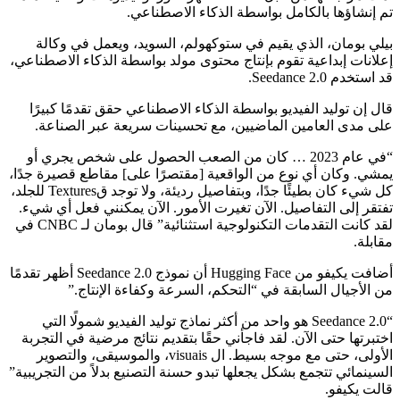
تم إنشاؤها بالكامل بواسطة الذكاء الاصطناعي.
بيلي بومان، الذي يقيم في ستوكهولم، السويد، ويعمل في وكالة
إعلانات إبداعية تقوم بإنتاج محتوى مولد بواسطة الذكاء الاصطناعي،
قد استخدم Seedance 2.0.
قال إن توليد الفيديو بواسطة الذكاء الاصطناعي حقق تقدمًا كبيرًا
على مدى العامين الماضيين، مع تحسينات سريعة عبر الصناعة.
“في عام 2023 … كان من الصعب الحصول على شخص يجري أو
يمشي. وكان أي نوع من الواقعية [مقتصرًا على] مقاطع قصيرة جدًا،
كل شيء كان بطيئًا جدًا، وبتفاصيل رديئة، ولا توجد قTextures للجلد،
تفتقر إلى التفاصيل. الآن تغيرت الأمور. الآن يمكنني فعل أي شيء.
لقد كانت التقدمات التكنولوجية استثنائية” قال بومان لـ CNBC في
مقابلة.
أضافت يكيفو من Hugging Face أن نموذج Seedance 2.0 أظهر تقدمًا
من الأجيال السابقة في “التحكم، السرعة وكفاءة الإنتاج.”
“Seedance 2.0 هو واحد من أكثر نماذج توليد الفيديو شمولًا التي
اختبرتها حتى الآن. لقد فاجأني حقًا بتقديم نتائج مرضية في التجربة
الأولى، حتى مع موجه بسيط. ال visuais، والموسيقى، والتصوير
السينمائي تتجمع بشكل يجعلها تبدو حسنة التصنيع بدلاً من التجريبية”
قالت يكيفو.