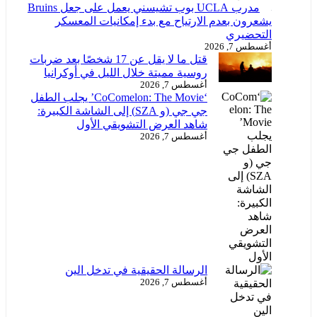
مدرب UCLA بوب تشيسني يعمل على جعل Bruins
يشعرون بعدم الارتياح مع بدء إمكانيات المعسكر
التحضيري
أغسطس 7, 2026
قتل ما لا يقل عن 17 شخصًا بعد ضربات
روسية مميتة خلال الليل في أوكرانيا
أغسطس 7, 2026
‘CoComelon: The Movie’ يجلب الطفل
جي جي (و SZA) إلى الشاشة الكبيرة:
شاهد العرض التشويقي الأول
أغسطس 7, 2026
الرسالة الحقيقية في تدخل الين
أغسطس 7, 2026