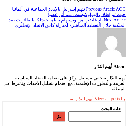
تصفّح
Previous Article
AOC تتهم إسرائيل بالإبادة الجماعية في ألمانيا
حيث تم إطلاق الهولوكوست، مما أثار غضباً
المقالات
Next Article
نادٍ غاضبٍ من ويستهام ينظم احتجاجًا بالطائرات ضد
الملكية خلال التغطية المباشرة لمباراة كأس الاتحاد الإنجليزي
About أيهم الندّار
أيهم الندّار صحفي مستقل يركز على تغطية القضايا السياسية
العربية والتطورات الإقليمية، مع اهتمام بتحليل الأحداث وتأثيرها على
المنطقة.
View all posts by أيهم الندّار →
خانة البحث