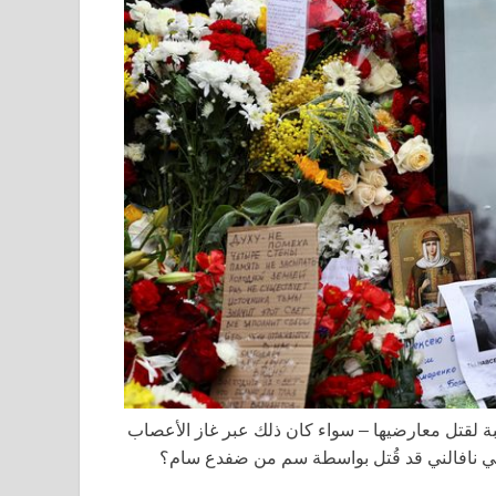
ة لقتل معارضيها – سواء كان ذلك عبر غاز الأعصاب
كسي نافالني قد قُتل بواسطة سم من ضفدع سام؟