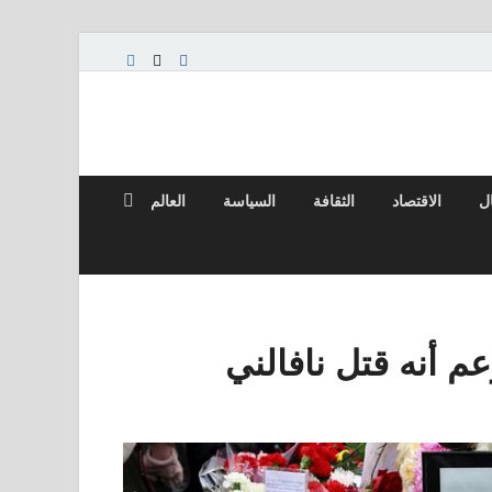
ال
الاقتصاد
الثقافة
السياسة
العالم
م أنه قتل نافالني