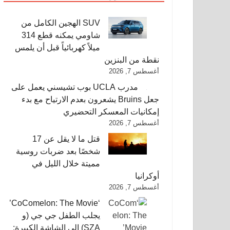
SUV الهجين الكامل من
شاومي يمكنه قطع 314
ميلاً كهربائياً قبل أن يلمس
نقطة من البنزين
أغسطس 7, 2026
مدرب UCLA بوب تشيسني يعمل على
جعل Bruins يشعرون بعدم الارتياح مع بدء
إمكانيات المعسكر التحضيري
أغسطس 7, 2026
قتل ما لا يقل عن 17
شخصًا بعد ضربات روسية
مميتة خلال الليل في
أوكرانيا
أغسطس 7, 2026
‘CoComelon: The Movie’
يجلب الطفل جي جي (و
SZA) إلى الشاشة الكبيرة: