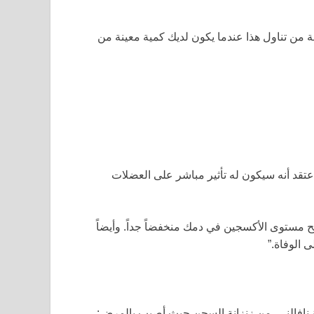
تقارير تفيد بأن الناس قد يموتون بعد 10 إلى 20 دقيقة من تناول هذا عندما يكون لديك كمية معينة من
عتقد أنه سيكون له تأثير مباشر على العضلات
ح مستوى الأكسجين في دمك منخفضاً جداً. وأيضاً
 الوفاة.”
نافالني، من زنزانة السجن حيث أصيب بالمرض: