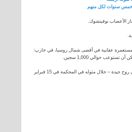
 خمس سنوات لكل منهم
غاز الأعصاب نوفيتشوك.
سكو إلى مستعمرة عقابية في أقصى شمال روسيا، في خارپ:
ستوعب حوالي 1,000 سجين.
على الرغم من تلك الظروف، بدا نافالني في صحة جيدة – وذاتي روح جيدة – خلال مثوله في المحكمة في 15 فبراير