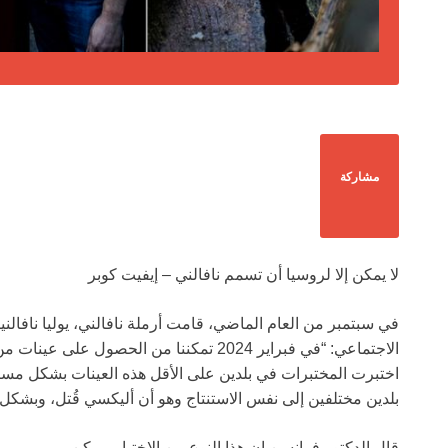
مشاركة
لا يمكن إلا لروسيا أن تسمم نافالني – إيفيت كوبر
في سبتمبر من العام الماضي، قامت أرملة نافالني، يوليا نافا
الاجتماعي: “في فبراير 2024 تمكننا من الحصول
اختبرت المختبرات في بلدين على الأقل هذه العينات بشكل م
بلدين مختلفين إلى نفس الاستنتاج وهو أن أليكسي قُتل، وبشكل أ
قال الدكتور فرانسن إن هذا النوع من الاختبار ممكن.