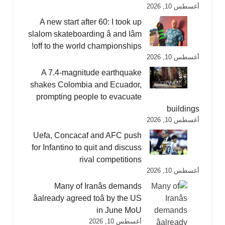
أغسطس 10, 2026
A new start after 60: I took up
slalom skateboarding â and Iâm
off to the world championships!
أغسطس 10, 2026
A 7.4-magnitude earthquake
shakes Colombia and Ecuador,
prompting people to evacuate
buildings
أغسطس 10, 2026
Uefa, Concacaf and AFC push
for Infantino to quit and discuss
rival competitions
أغسطس 10, 2026
Many of Iranâs demands
âalready agreed toâ by the US
in June MoU
أغسطس 10, 2026