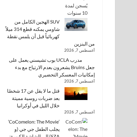
SUV الهجين الكامل من
شاومي يمكنه قطع 314 ميلاً
كهربائياً قبل أن يلمس نقطة
من البنزين
أغسطس 7, 2026
مدرب UCLA بوب تشيسني يعمل على
جعل Bruins يشعرون بعدم الارتياح مع بدء
إمكانيات المعسكر التحضيري
أغسطس 7, 2026
قتل ما لا يقل عن 17 شخصًا
بعد ضربات روسية مميتة
خلال الليل في أوكرانيا
أغسطس 7, 2026
‘CoComelon: The Movie’
يجلب الطفل جي جي (و
SZA) إلى الشاشة الكبيرة: