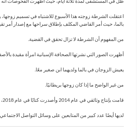
ظل في المستشفى لمدة ثلاثة أيام، حيث أظهرت الفحوصات أنه ك
اعتقلت الشرطة زوجته هذا الأسبوع للاشتباه في تسميم زوجها، 
بالما، حيث أمر القاضي المكلف بإطلاق سراحها مع إصدار أمر تق
من المفهوم أن الشرطة لا تزال تحقق في القضية.
أظهرت الصور التي نشرتها الصحافة الإسبانية امرأة مقيدة بالأصفا
يعيش الزوجان في بالما ولديهما ابن صغير معًا.
من غير الواضح ما إذا كان زوجها بريطانيًا.
قامت بإنتاج وثائقي في عام 2014 وأصدرت كتابًا في عام 2018، وتظهر بشكل متكرر في البرامج الحوارية الإسبانية.
لديها أيضًا عدد كبير من المتابعين على وسائل التواصل الاجتماعي 