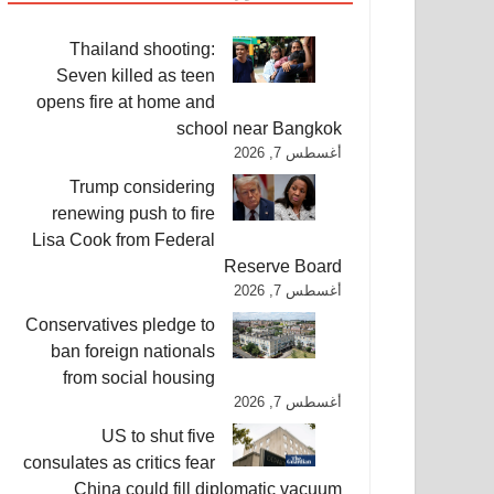
Thailand shooting:
Seven killed as teen
opens fire at home and
school near Bangkok
أغسطس 7, 2026
Trump considering
renewing push to fire
Lisa Cook from Federal
Reserve Board
أغسطس 7, 2026
Conservatives pledge to
ban foreign nationals
from social housing
أغسطس 7, 2026
US to shut five
consulates as critics fear
China could fill diplomatic vacuum