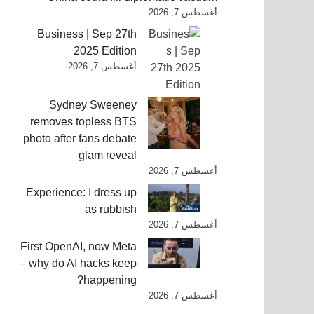
أغسطس 7, 2026
Business | Sep 27th
2025 Edition
أغسطس 7, 2026
Sydney Sweeney
removes topless BTS
photo after fans debate
glam reveal
أغسطس 7, 2026
Experience: I dress up
as rubbish
أغسطس 7, 2026
First OpenAI, now Meta
– why do AI hacks keep
happening?
أغسطس 7, 2026