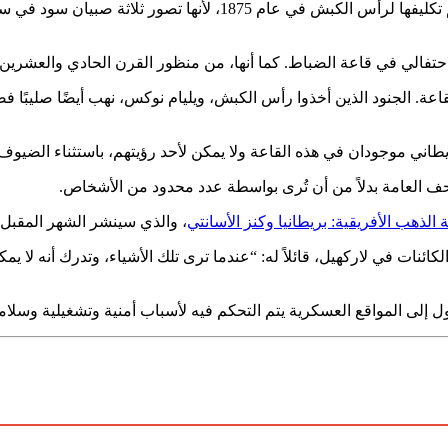
يعتقد فيليبس أن المدفعية الملكية قد تكون “محرجة” بسبب قاعدة تم تك
احتفالي في قاعة الضباط. كما أنها، من منظور القرن الحادي والعشري
 الجنود الذين أخذوا رأس الكبش، ويليام نوكس، نهب أيضًا صليبًا فضيً
لبريطاني موجودان في هذه القاعة ولا يمكن لأحد رؤيتهم، باستثناء الضيو
احف العامة بدلاً من أن تُرى بواسطة عدد محدود من الأشخاص.
الذهب الأفريقية: بريطانيا وكنز الأسانتي
، والذي سينشر الشهر المقبل.
ت في لاركهيل، قائلاً له: “عندما ترى تلك الأشياء، وتدرك أنه لا يمكن
 إلى المواقع العسكرية يتم التحكم فيه لأسباب أمنية وتشغيلية وسلام