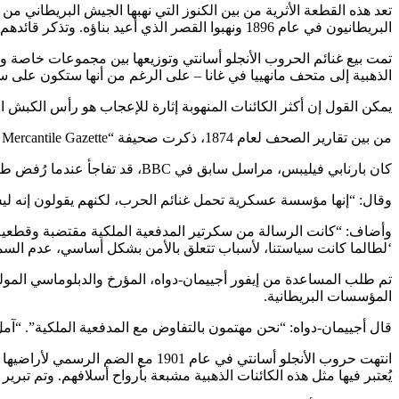
البريطانيون في عام 1896 ونهبوا القصر الذي أعيد بناؤه. وتذكر قائدهم لاحقاً: “لقد أظهرت قوة إنجلترا.”
تمت بيع غنائم الحروب الأنجلو أسانتي وتوزيعها بين مجموعات خاصة وعامة
الذهبية إلى متحف مانهييا في غانا – على الرغم من أنها ستكون على س
يمكن القول إن أكثر الكائنات المنهوبة إثارة للإعجاب هو رأس الكبش 
من بين تقارير الصحف لعام 1874، ذكرت صحيفة “Shipping and Mercantile Gazette”: “أفضل غنيمة هي رأس كبش … هذا ذو قيمة كبيرة.”
كان بارنابي فيليبس، مراسل سابق في BBC، قد تفاجأ عندما رُفض طلبه لرؤيتها أثناء بحثه في كتابه القادم لأسباب أمنية.
وقال: “إنها مؤسسة عسكرية تحمل غنائم الحرب، لكنهم يقولون إنه لي
وأضاف: “كانت الرسالة من سكرتير المدفعية الملكية مقتضبة وقطعية.
‘لطالما كانت سياستنا، لأسباب تتعلق بالأمن بشكل أساسي، عدم السما
تم طلب المساعدة من إيفور أجييمان-دواه، المؤرخ والدبلوماسي المو
المؤسسات البريطانية.
قال أجييمان-دواه: “نحن مهتمون بالتفاوض مع المدفعية الملكية”. “آم
انتهت حروب الأنجلو أسانتي في عام
يُعتبر فيها مثل هذه الكائنات الذهبية مشبعة بأرواح أسلافهم. وتم تبرير