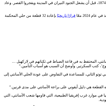
تعد هذه القطعة الأثرية من بين الكنوز التي نهبها الجيش البريطاني من قصر ملكي قديم ضخم في عاصمة ولاية الأسانتي، كومة سّي، في عام 1874، قبل أن يشعل الجنود النيران في المدينة ويفجروا القصر. وعاد
 2024 معًا
قرارًا تاريخيًا
بإعادة 32 قطعة من حلي المحكمة
انتي، المحتفظ به في قاعة الضباط في ثكناتهم في لاركهيل …
وج’، كتب السكرتير. وأوضح أن السبب هو أسباب التأمين.”
ي توتو الثاني، للمساعدة في التفاوض على عودة الحلي الأسانتي إلى
ه القطعة هي دليل أيقوني على براعة الأسانتي على مدى قرنين.”
ا مصالح بريطانيا في موارد غرب إفريقيا الطبيعية، التي قاومها شعب الأسانتي، التي
دية.