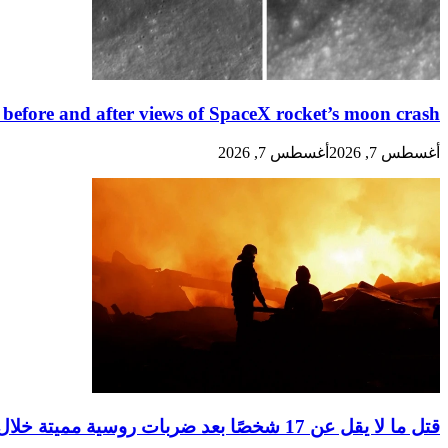
s before and after views of SpaceX rocket’s moon crash
أغسطس 7, 2026
أغسطس 7, 2026
قتل ما لا يقل عن 17 شخصًا بعد ضربات روسية مميتة خلال الليل في أوكرانيا