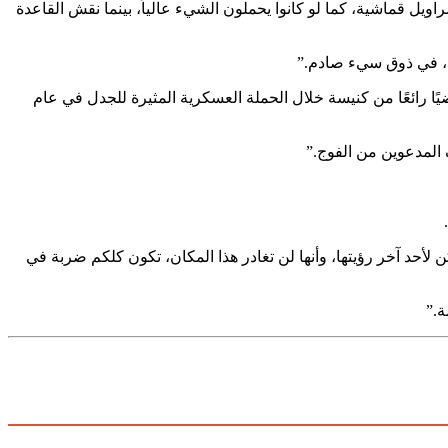
ليفها لرأس الكبش في عام 1875، لأنها تصور ثلاثة صبيان سود في سراويل قماشية، كما لو كانوا يحملون الشيء عالياً، بينما نقش القاعدة
ن، في ذوق سيء صادم.”
ا رائعًا من كنيسة خلال الحملة العسكرية المثيرة للجدل في عام
ف المدعوين من الفوج.”
 لأحد آخر رؤيتها، وأنها لن تغادر هذا المكان، تكون كلكم ضربة في
ة.”