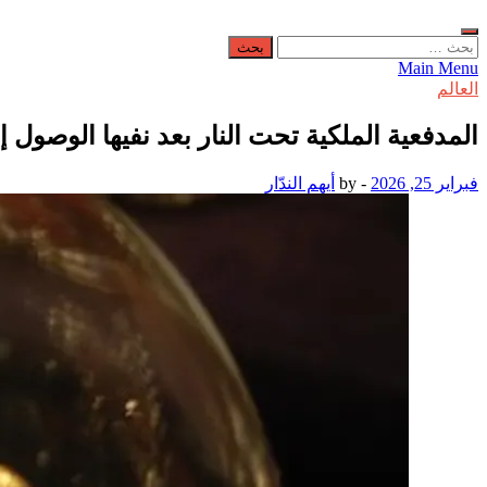
البحث
عن:
Main Menu
العالم
المدفعية الملكية تحت النار بعد نفيها الوصول 
فبراير 25, 2026
-
by
أيهم الندّار