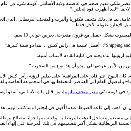
، بما في ذلك متحف فكتوريا وألبرت والمتحف البريطاني، الذي اتخذ في عام
بيل الإعارة طويلة الأجل فقط.
المصبوب بشكل جميل مع قرون متعرجة، بعرض حوالي 19 سم.
س من الآمن عرضها لي. يبدو أن هذا نوع من السخرية.”
 كان الفوج ‘غير قادر على الموافقة’ على طلبي لرؤية رأس كبش الأس
ح بالوصول العام إلى العناصر المحتفظ بها في المجموعة الخاصة بالف
لود في كومة سّي
مدير متحف مانهييا
، من قبل ملك الأسانتي، أتمفو أوس
ل أن أذهب إلى قاعة الضباط عندما أكون في إنجلترا وسأكتب إليهم. هذ
 1901 مع الضم الرسمي لأراضيها إلى مستعمرة ساحل الذهب البريطانية. وقد سببتها جزئيً
 الحملة البريطانية بشكل أكبر بتصميمهم في تلك المرحلة على إنهاء العبو